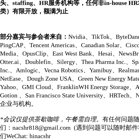
头、staffing、HR服务机构等，任何非in-house 
类）有限开放，额满为止
部分嘉宾与参会者来自：
Nvidia、TikTok、ByteDa
PingCAP、Tencent Americas、Canadian Solar、Ci
Media、OpusClip、East West Bank、Hesai、NewsB
Otter.ai、Doublefin、Silergy、Thea Pharma Inc.、Sp
Inc.、Amlogic、Vecna Robotics、Yamibuy、Realma
NetEase、Dough Zone USA、Green New Energy Mate
Yahoo、GMI Cloud、FranklinWH Energy Storage、A
Gotion 、San Francisco State University、HRTec
企业与机构。
*会议仅提供茶歇咖啡，午餐需自理。
有任何问题
们：nacshr818@gmail.com (遇到问题可以随时邮
们WeChat: hinacshr