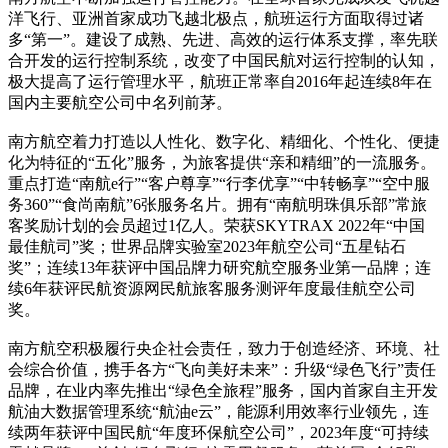
洋飞行、亚洲首家成功飞越北极点，航班运行方面取得过诸
多“第一”。建设了成熟、先进、高效的运行体系支撑，率先联
合开发的运行控制系统，改变了中国民航对运行控制的认知，
极大提高了运行管理水平，航班正常率自2016年起连续8年在
国内主要航空公司中名列前茅。
南方航空着力打造以人性化、数字化、精细化、个性化、便捷
化为特征的“五化”服务，为旅客提供“亲和精细”的一流服务。
重点打造“南航e行”“客户尊享”“行李优享”“中转畅享”“空中服
务360”“食尚南航”6张服务名片。拥有“南航明珠俱乐部”常旅
客奖励计划的会员超过1亿人。荣获SKYTRAX 2022年“中国
最佳航司”奖；世界品牌实验室2023年航空公司“五星钻石
奖”；连续13年获评中国品牌力研究航空服务业第一品牌；连
续6年获评民航资源网民航旅客服务测评年度最佳航空公司
奖。
南方航空积极履行央企社会责任，致力于创造经济、环境、社
会综合价值，携手各方“飞向美好未来”：升级“绿色飞行”责任
品牌，在业内率先推出“绿色全旅程”服务，国内首家自主开发
航油大数据管理系统“航油e云”，能源利用效率行业领先，连
续两年获评中国民航“年度环保航空公司”，2023年度“可持续