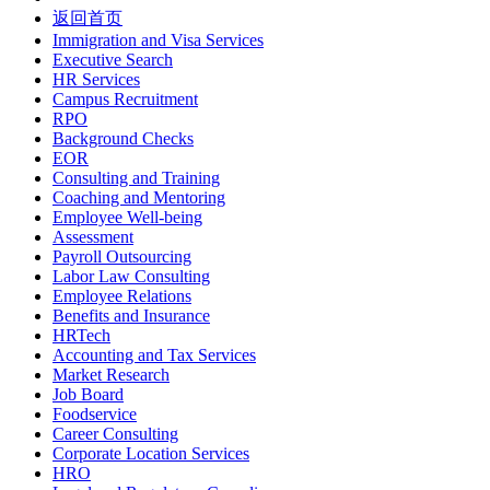
返回首页
Immigration and Visa Services
Executive Search
HR Services
Campus Recruitment
RPO
Background Checks
EOR
Consulting and Training
Coaching and Mentoring
Employee Well-being
Assessment
Payroll Outsourcing
Labor Law Consulting
Employee Relations
Benefits and Insurance
HRTech
Accounting and Tax Services
Market Research
Job Board
Foodservice
Career Consulting
Corporate Location Services
HRO