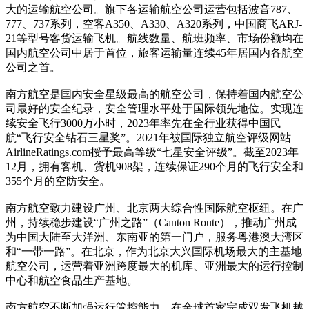
大的运输航空公司。旗下各运输航空公司运营包括波音787、
777、737系列，空客A350、A330、A320系列，中国商飞ARJ-
21等型号客货运输飞机。航线数量、航班频率、市场份额均在
国内航空公司中居于首位，旅客运输量连续45年居国内各航空
公司之首。
南方航空是国内安全星级最高的航空公司，保持着国内航空公
司最好的安全纪录，安全管理水平处于国际领先地位。实现连
续安全飞行3000万小时，2023年率先在全行业获得中国民
航“飞行安全钻石三星奖”。2021年被国际独立航空评级网站
AirlineRatings.com授予最高等级“七星安全评级”。截至2023年
12月，拥有客机、货机908架，连续保证290个月的飞行安全和
355个月的空防安全。
南方航空致力建设广州、北京两大综合性国际航空枢纽。在广
州，持续稳步建设“广州之路”（Canton Route），推动广州成
为中国大陆至大洋洲、东南亚的第一门户，服务粤港澳大湾区
和“一带一路”。在北京，作为北京大兴国际机场最大的主基地
航空公司，运营着亚洲跨度最大的机库、亚洲最大的运行控制
中心和航空食品生产基地。
南方航空不断加强运行管控能力。在全球首家完成双发飞机越