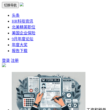
切换导航
头条
HR科技资讯
北美精英职位
美国企业保险
9月年度论坛
年度大奖
报告下载
登录
注册
工资和税单