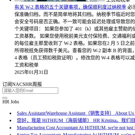
有关 W-2 表格的五个关键事项，确保顺利度过纳税季
必
保准确归档，而不是简单地将其归档。纳税季节临近时您需要
会安全号码是否正确。不一致可能会延迟处理或导致您的纳
个关键项目： 如果您参加了 401（k）或其他雇主赞助的储蓄
工资基数。 如果您使用税前美元支付保险费、交通福利或灵活支
的每位雇主那里收到了 W-2 表格。如果您在2 月 5 
所得税抵免获得数千美元。查看您的 W-2 副本 B 的背面
4 表格（员工预扣税款证明）。修改您的 W-4 表格可以
工资和税单
2025年01月31日
订阅NACSHR周报
HR Jobs
Sales Assistant/Warehouse Assistant（销售支持） About Us
您好，我是 HiTHIUM（海辰储能） HR Kristina。我们目前
Manufacturing Cost Accountant At HiTHIUM, we're not just 
Senior Tax Accountant, Manufacturing At HiTHIUM, we're 