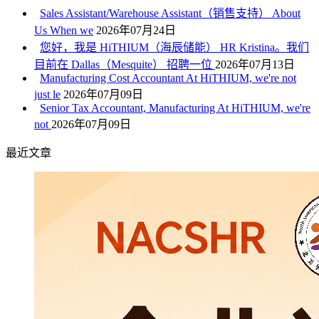
Sales Assistant/Warehouse Assistant（销售支持） About
Us When we
2026年07月24日
您好，我是 HiTHIUM（海辰储能） HR Kristina。我们
目前在 Dallas（Mesquite） 招聘一位
2026年07月13日
Manufacturing Cost Accountant At HiTHIUM, we're not
just le
2026年07月09日
Senior Tax Accountant, Manufacturing At HiTHIUM, we're
not
2026年07月09日
最近文章