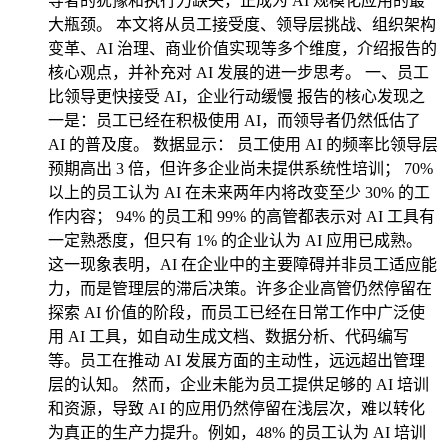
导者的犹豫和执行力缺失，正成为 AI 规模化应用的最
大瓶颈。 本文将从员工接受度、领导层挑战、组织架构
变革、AI 治理、商业价值实现等多个维度，介绍报告的
核心观点，并补充对 AI 发展的进一步思考。 一、员工
比领导更快接受 AI，企业行动缓慢 报告的核心发现之
一是：员工已经在积极使用 AI，而领导者仍然低估了
AI 的普及度。 数据显示： 员工使用 AI 的频率比领导层
预期高出 3 倍，但许多企业尚未提供系统性培训； 70%
以上的员工认为 AI 在未来两年内将改变至少 30% 的工
作内容； 94% 的员工和 99% 的高管都表示对 AI 工具有
一定熟悉度，但只有 1% 的企业认为 AI 应用已成熟。
这一现象表明，AI 在企业中的主要障碍并非员工适应能
力，而是管理层的滞后决策。许多企业高管仍然停留在
探索 AI 价值的阶段，而员工已经在日常工作中广泛使
用 AI 工具，如自动生成文档、数据分析、代码编写
等。员工在推动 AI 发展方面的主动性，远远超出管理
层的认知。 然而，企业未能为员工提供足够的 AI 培训
和资源，导致 AI 的应用仍然停留在浅层次，难以转化
为真正的生产力提升。例如，48% 的员工认为 AI 培训