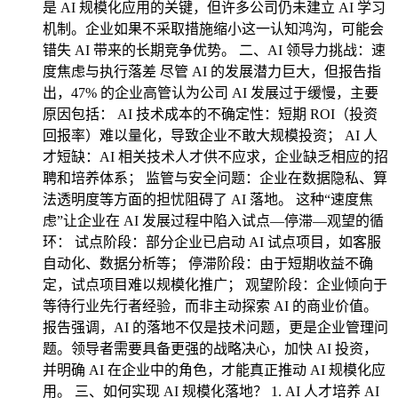
是 AI 规模化应用的关键，但许多公司仍未建立 AI 学习
机制。企业如果不采取措施缩小这一认知鸿沟，可能会
错失 AI 带来的长期竞争优势。 二、AI 领导力挑战：速
度焦虑与执行落差 尽管 AI 的发展潜力巨大，但报告指
出，47% 的企业高管认为公司 AI 发展过于缓慢，主要
原因包括： AI 技术成本的不确定性：短期 ROI（投资
回报率）难以量化，导致企业不敢大规模投资； AI 人
才短缺：AI 相关技术人才供不应求，企业缺乏相应的招
聘和培养体系； 监管与安全问题：企业在数据隐私、算
法透明度等方面的担忧阻碍了 AI 落地。 这种“速度焦
虑”让企业在 AI 发展过程中陷入试点—停滞—观望的循
环： 试点阶段：部分企业已启动 AI 试点项目，如客服
自动化、数据分析等； 停滞阶段：由于短期收益不确
定，试点项目难以规模化推广； 观望阶段：企业倾向于
等待行业先行者经验，而非主动探索 AI 的商业价值。
报告强调，AI 的落地不仅是技术问题，更是企业管理问
题。领导者需要具备更强的战略决心，加快 AI 投资，
并明确 AI 在企业中的角色，才能真正推动 AI 规模化应
用。 三、如何实现 AI 规模化落地？ 1. AI 人才培养 AI