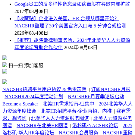
Google员工的反多样性备忘录如病毒般在谷歌内部扩散
2017年08月08日
【收藏贴】企业进入美国，HR 合规从哪里开始？
NACSHR整理了30个美国官方入口与 5 分钟合规检测
2026年08月08日
【推荐】胡晓敏律师事务所，2024年北美华人人力资源
年度论坛赞助合作伙伴
2024年08月08日
扫一扫 添加客服
NACSHR招聘平台用户协议 & 免责声明
|
订阅NACSHR月报
|
NACSHR2024年度活动计划
|
NACSHR6月夏季论坛启动
|
Become a Speaker
|
北美HR需求指南-征集中
|
2024北美华人人
力资源年度峰会
|
北美HR招聘平台-企业直招，内推
|
我有需
求，想咨询
|
北美华人人力资源服务图谱
|
北美人力资源服务
图谱
|
NACSHR在北美HR图谱
|
洛杉矶·NACSHR论坛
|
2025
洛杉矶·华人HR年度论坛
|
NACSHR会员服务
|
NACSHR重磅