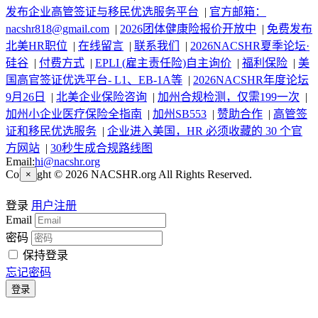
发布企业高管签证与移民优选服务平台
|
官方邮箱：
nacshr818@gmail.com
|
2026团体健康险报价开放中
|
免费发布
北美HR职位
|
在线留言
|
联系我们
|
2026NACSHR夏季论坛·
硅谷
|
付费方式
|
EPLI (雇主责任险)自主询价
|
福利保险
|
美
国高官签证优选平台- L1、EB-1A等
|
2026NACSHR年度论坛
9月26日
|
北美企业保险咨询
|
加州合规检测，仅需199一次
|
加州小企业医疗保险全指南
|
加州SB553
|
赞助合作
|
高管签
证和移民优选服务
|
企业进入美国，HR 必须收藏的 30 个官
方网站
|
30秒生成合规路线图
Email:
hi@nacshr.org
Copyright © 2026 NACSHR.org All Rights Reserved.
×
登录
用户注册
Email
密码
保持登录
忘记密码
登录