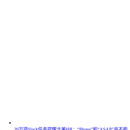
29万项Slack任务提醒北美HR：“Please”和“ASAP”并不能