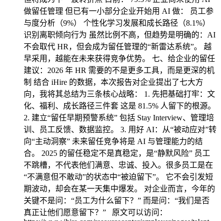
做留任管理 但已有一小部分企业开始用 AI 做： 员工参
与度分析（9%） 个性化学习发展和成长路径（8.1%）
识别离职倾向行为 虽然比例不高，但趋势是明确的：AI
不会取代 HR，但会成为留任管理的“新雷达系统”。 越
早采用，越能在未来获得竞争优势。 七、给企业的留任
建议：2026 年 HR 需要的不是更多工具，而是更深的机
制 结合 iHire 的数据，本次报告对企业提出了七大方
向，我将其总结为三条核心战略： 1. 先把基础打牢：文
化、福利、成长路径三件套 这是 81.5% 人留下的根源。
2. 建立“留任早期预警系统” 包括 Stay Interview、管理培
训、员工反馈、数据监控。 3. 用好 AI：从“被动应对”转
向“主动洞察” 未来留任竞争将是 AI 与管理能力的结
合。 2025 的留任稳定不是真稳定，是“静默风险” 员工
不跳槽，不代表他们满意、忠诚、投入。很多员工是在
“不满意但不敢动”的状态中“被迫留下”。 它不会引发短
期波动，却会在某一天集中爆发。 对企业而言，今年的
关键不是问：“员工为什么留下？” 而是问：“我们是否
真正让他们愿意留下？” 原文可以访问：