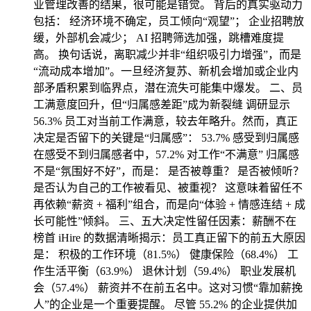
业管理改善的结果，很可能是错觉。 背后的真实驱动力
包括： 经济环境不确定，员工倾向“观望”； 企业招聘放
缓，外部机会减少； AI 招聘筛选加强，跳槽难度提
高。 换句话说，离职减少并非“组织吸引力增强”，而是
“流动成本增加”。一旦经济复苏、新机会增加或企业内
部矛盾积累到临界点，潜在流失可能集中爆发。 二、员
工满意度回升，但“归属感差距”成为新裂缝 调研显示
56.3% 员工对当前工作满意，较去年略升。然而，真正
决定是否留下的关键是“归属感”： 53.7% 感受到归属感
在感受不到归属感者中，57.2% 对工作“不满意” 归属感
不是“氛围好不好”，而是： 是否被尊重？ 是否被倾听？
是否认为自己的工作被看见、被重视？ 这意味着留任不
再依赖“薪资 + 福利”组合，而是向“体验 + 情感连结 + 成
长可能性”倾斜。 三、五大决定性留任因素：薪酬不在
榜首 iHire 的数据清晰揭示：员工真正留下的前五大原因
是： 积极的工作环境（81.5%） 健康保险（68.4%） 工
作生活平衡（63.9%） 退休计划（59.4%） 职业发展机
会（57.4%） 薪资并不在前五名中。这对习惯“靠加薪挽
人”的企业是一个重要提醒。 尽管 55.2% 的企业提供加