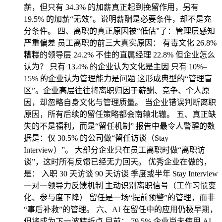
薪，但只有 34.3% 的加薪真正起到挽留作用，另有
19.5% 的加薪“无效”。说明薪酬是必要条件，却不是充
分条件。 四、离职的真正原因被“低估”了：管理层感知
严重偏差 员工离职的前三大真实原因： 有毒文化 26.8%
糟糕的领导层 24.2% 不佳的直属经理 22.8% 但企业怎么
认为？ 只有 13.4% 的企业认为文化是主因 只有 10%–
15% 的企业认为管理能力是问题 这形成典型的“管理盲
区”。企业高层往往将离职归因于薪酬、竞争、个人原
因，却忽略自身文化与管理质量。 当企业错误判断离职
原因，所有后续的留任策略都会南辕北辙。 五、真正缺
失的不是福利，而是“留任机制” 报告中最令人警醒的数
据是：仅 30.5% 的公司做“留任访谈（Stay
Interview）”。 大部分企业只在员工离职时做“离职访
谈”，这时所有反馈已经无力回天。 优秀企业在做的，
是： 入职 30 天访谈 90 天访谈 季度或半年 Stay Interview
一对一领导力反馈机制 主动识别离职信号（工作习惯变
化、参与度下降） 留任是一场“提前预警”的管理，而非
“事后补救”的管理。 六、AI 在留任中的应用仍极早期，
但将成为下一波转折点 目前： 79.5% 企业尚未使用 AI