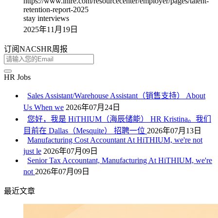
https://www.ihire.com/resourcecenter/employer/pages/talent-
retention-report-2025
stay interviews
2025年11月19日
订阅NACSHR周报
HR Jobs
Sales Assistant/Warehouse Assistant（销售支持） About
Us When we
2026年07月24日
您好，我是 HiTHIUM（海辰储能） HR Kristina。我们
目前在 Dallas（Mesquite） 招聘一位
2026年07月13日
Manufacturing Cost Accountant At HiTHIUM, we're not
just le
2026年07月09日
Senior Tax Accountant, Manufacturing At HiTHIUM, we're
not
2026年07月09日
最近文章