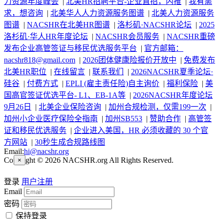
力资源年度峰会
|
北美HR招聘平台-企业直招，内推
|
我有需
求，想咨询
|
北美华人人力资源服务图谱
|
北美人力资源服务
图谱
|
NACSHR在北美HR图谱
|
洛杉矶·NACSHR论坛
|
2025
洛杉矶·华人HR年度论坛
|
NACSHR会员服务
|
NACSHR重磅
发布企业高管签证与移民优选服务平台
|
官方邮箱：
nacshr818@gmail.com
|
2026团体健康险报价开放中
|
免费发布
北美HR职位
|
在线留言
|
联系我们
|
2026NACSHR夏季论坛·
硅谷
|
付费方式
|
EPLI (雇主责任险)自主询价
|
福利保险
|
美
国高官签证优选平台- L1、EB-1A等
|
2026NACSHR年度论坛
9月26日
|
北美企业保险咨询
|
加州合规检测，仅需199一次
|
加州小企业医疗保险全指南
|
加州SB553
|
赞助合作
|
高管签
证和移民优选服务
|
企业进入美国，HR 必须收藏的 30 个官
方网站
|
30秒生成合规路线图
Email:
hi@nacshr.org
Copyright © 2026 NACSHR.org All Rights Reserved.
×
登录
用户注册
Email
密码
保持登录