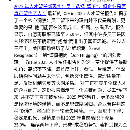
2025 年人才留任新现实：员工选择“留下”，但企业是否
真正留住了人？
最新的《iHire2025 人才留任报告》揭示
了一个核心洞察：员工留下来的理由并不仅是薪酬，更
重要的是“他们能否在这里成长、归属、被看见”。报告
显示，自愿离职率已降至 35.9 %，但其中许多员工是因
为经济环境不确定而“抱岗”而非出于真正忠诚。 在过去
三年里，美国职场经历了从“辞职潮（Great
Resignation）”到“谨慎抱岗（Job Hugging）”的剧烈反
转。《iHire 2025 人才留任报告》为这一变化提供了最新
视角：离职率下降、满意度上升，看似一片稳定，但深
层结构性问题并未消失，包括文化毒性、管理质量不
足、反馈机制失灵等长期矛盾。 对于正在竞争全球人才
的企业而言，这份报告揭示了一个关键问题：员工“留下
来”并不等于真正被留住。2025 年的留任，更多反映的
是经济环境的谨慎，而不是忠诚度回归。企业若误判这
种“稳定”，将面临下一轮流失风险。 一、离职率下降：
稳定是假象，谨慎是真相 2025 年自愿离职率降至
35.9%，连续两年下降，形成“求稳趋势”。若将其视为企