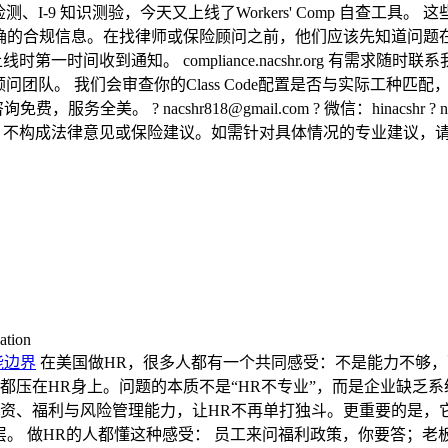
、I-9 知识测验，今天又上线了Workers' Comp 自查工
规信息。在找律师或保险顾问之前，他们应该先知道问题在哪里。 这件
时第一时间收到通知。 compliance.nacshr.org 有
R保险顾问团队。 我们会审查你的Class Code配置是否与实际工种
cshr818@gmail.com ? 微信：hinacshr ? nacshr.org/
定期更新，不构成法律意见或保险建议。如需针对具体情况的专业建议
ation
能边界
在美国做HR，很多人都有一个共同感受：不是能力不够，
务都压在HR身上。问题的本质不是“HR不专业”，而是企业缺乏
整合合规、薪资、福利与风险管理能力，让HR不再单打独斗。更重要
。 做HR的人都懂这种感受： 员工来问福利政策，你要答；老