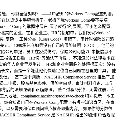
题， 你能全答对吗？ ——HR必知的Workers' Comp配置规则，
货途中手腕骨折了。老板问我Workers' Comp要不要赔，
rs' Comp的掌握停留在"买了就行"的层面。至于怎么配置、
美的企业，在和企业主、HR的接触中，我们发现Workers'
杂： 工种分类（Class Code）填错了，审计时保险公司追
元。 1099承包商如果没有自己的保险证明（COI），他们的
保险公司申报，员工在家受伤时，保险公司可能以"申报信息不
工报告工伤后，HR说"等确认了再说"，不知道加州法律要求在
真实的华人企业里发生过。 HR和企业主面临的处境很现实：没有
篇长文，而是一个能让他们快速定位自己问题在哪里的工具。 他
判断，NACSHR Compliance Service 推出了加
包商、远程员工申报、股东豁免条件、保险空白期、审计材料准备、工伤
你背后的法规逻辑和正确做法。 整个过程3分钟，无需注册，完
ce.nacshr.org/tools/wc-check 特别提示：本工
知道自己在Workers' Comp配置上有哪些知识盲区，在审
的风险，以及需要和保险顾问重点核查哪些内容。 如果你的分数很
liance Service 是 NACSHR 推出的加州HR合规服