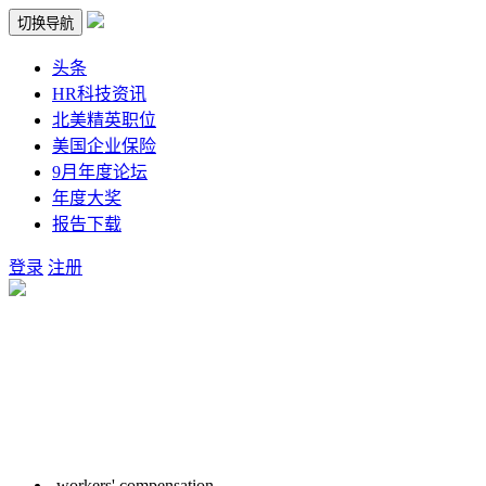
切换导航
头条
HR科技资讯
北美精英职位
美国企业保险
9月年度论坛
年度大奖
报告下载
登录
注册
workers' compensation