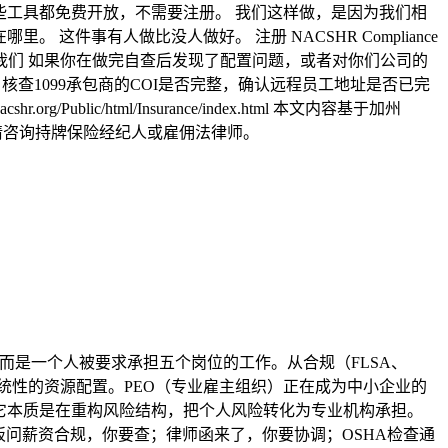
具。 这些工具都免费开放，不需要注册。 我们这样做，是因为我们相
事有人做比没人做好。 注册 NACSHR Compliance
需求随时联系我们 如果你在做完自查后发现了配置问题，或者对你们公司的
匹配，核查1099承包商的COI是否完整，确认远程员工地址是否已完
Public/html/Insurance/index.html 本文内容基于加州
，请咨询持牌保险经纪人或雇佣法律师。
而是一个人被要求承担五个岗位的工作。从合规（FLSA、
系统性的资源配置。PEO（专业雇主组织）正在成为中小企业的
的是，它本质是在重构风险结构，把个人风险转化为专业机构承担。
板问薪资合规，你要查；律师函来了，你要协调；OSHA检查通