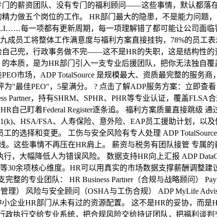
专门的薪资团队、没有专门的福利顾问——这些事情，默认都落在
的精力做五个岗位的工作。 HR部门最大的隐患，不是能力问题
A、EPLI……每一项都有更新周期，每一项理解错了都可能让公司面
九成员工将整体工作满意度与福利方案直接挂钩，78%的员工表
自己兜，行政事务做不完——这不是HR的失职，这是结构性的资
zation，专业雇主组织）的本质，是为HR部门引入一支专业后援团队，把
市场，ADP TotalSource 是规模最大、资质最完整的服
年度将其评为"最佳PEO"，5星满分。 ? 点击了解ADP服务方案：立即查看
Business Partner，持有SHRM、SPHR、PHR等专业认证
着Federal Register逐条追。 福利方案质量直接跳级 通过
)、HSA/FSA、人寿保险、意外险、EAP员工援助计划，以及健身
的选择和变更。 工伤与安全风险有专人处理 ADP TotalSou
热线。这些事情不再压在HR肩上。 薪资与税务有团队接管 专
大幅降低人为错误风险。 数据支持HR向上汇报 ADP DataC
等30余项核心维度。HR可以用真实的市场数据支撑薪酬调整建
业团队： HR Business Partner（合规与战略顾问） Payroll Bu
理） 风险与安全顾问（OSHA与工伤合规） ADP MyLife A
小企业HR部门从未有过的资源配置。 这不是HR的妥协，而是H
把行政执行交给专业系统，把合规风险交给持证团队，把福利谈判