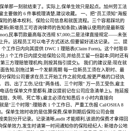
)的事情在拿到保单那一刻就结束了。实际上,保单生效只是起点。加州劳工法
要做的 6 件事梳理清楚,建议收藏。 一、把"员工须知"海报
海报,告知员工工伤保险的基本权利、保险公司信息和就医流程。三个容易踩坑的
有更新(新增员工可咨询律师的告知条款),请确认使用的是最新版
r),民事罚款最高每次违规 $7,000;二是法律直接规定——未张
上升。远程员工可以电子方式送达,但要留好送达记录。 二、提
作日内向其提供 DWC 1 理赔表(Claim Form)。这个时限非
,1 个工作日内提交给保险公司,并给员工留一份副本;同时还有
定了第三方理赔管理机构,则按其指引提交)。 我们的建议是:现在就
的书面告知,别拖过第一个发薪周期 每一位新员工须在入职时、最
§3551)。部分保险公司要求在员工开始工作之前完成,按更严格的口径执
固定动作。 四、出了工伤,记住"两条线、三个时限" 万一员工受伤,雇主
箱/电话在保单文件里都有,建议提前记在公司应急清单上)。拖延报
截肢、失明、死亡等),雇主必须在知悉后 8 小时内直接向
"三个时限":理赔表 1 个工作日、严重工伤报 Cal/OSHA 8
总额计算的。保单生效时收的是估算保费,保单到期后保险公司会做
l 就要按类别分开记录。记录清晰,audit 才能顺利,该退的保费才拿得回
响保单效力,发生时请第一时间通知你的保险经纪人: 新增办公地