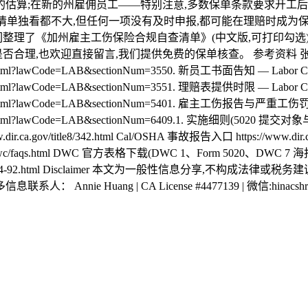
投保时的估算;在新的州雇佣员工——特别注意,多数保单条款要求开工
 这些事情单独看都不大,但任何一项没有及时申报,都可能在理赔时
整理了《加州雇主工伤保险合规自查清单》(中文版,可打印勾选),微信添
也欢迎直接留言,我们提供免费的保单核查。 参考资料 张贴义务与罚则
ySection.xhtml?lawCode=LAB&sectionNum=3550. 新员工书面告知 — Labor 
ySection.xhtml?lawCode=LAB&sectionNum=3551. 理赔表提供时限 — Labor 
laySection.xhtml?lawCode=LAB&sectionNum=5401. 雇主工伤报告与严重工伤
ySection.xhtml?lawCode=LAB&sectionNum=6409.1. 实施细则(5020 提交对象与
.ca.gov/title8/342.html Cal/OSHA 事故报告入口 https://www.dir.c
c/faqs.html DWC 官方表格下载(DWC 1、Form 5020、DWC 7 海报) http
ews/2024/2024-92.html Disclaimer 本文为一般性信息分享,
Huang | CA License #4477139 | 微信:hinacshr | na