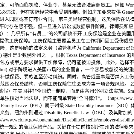
罚款、停业令，甚至无法合法雇佣员工。例如 Workers’ Compe
在实际经营中会受到限制。例如房东要求提供 General Liabil
公室、进入园区或签订商业合同。 第三类是经营强制。这类保险在
ty、D&O 等，平时存在感不强，但一旦进入诉讼或数据事件阶段，律
tion（工伤保险）：几乎所有“有员工”的公司都绕不开 工伤保险是
工提供工伤保障。工伤保险主要覆盖员工在工作期间因工受伤或患
定义务（监管机构为 California Department of Indu
/faqs.html) 德州是少数例外州之一。根据 Texas Department 
包方或甲方要求提供工伤保障，仍可能被迫投保。此外，选择不
/employer/index.html) 对于跨境进入美国市场的企业而言，一个
补缴保费、罚款甚至劳动纠纷。同时，高管或董事是否纳入工伤
结构，否则工伤保险往往会成为第一项合规风险。 2）Disabili
期伤残与带薪假）在美国并非全国统一制度，而是由各州分别立法实施。Small Bu
单套用“全国标准”。（https://www.sba.gov/business-guid
d Family Leave（PFL）属于州级 State Disability Insurance（
过 Disability Benefits Law（DBL）及其附加的 Pa
nts/)( https://www.wcb.ny.gov/content/main/DisabilityBenefit
的商业保险产品。关键在于提前核对所在州的法律要求，避免遗漏法定义务。