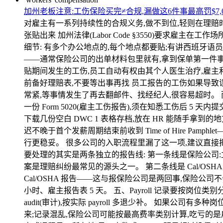
加州老板注意:工伤保险买完≠合规,漏做这6件事最高罚$7,0
对雇主有一系列持续性的合规义务,做不到位,轻则在理赔时
张贴出来 加州法律(Labor Code §3550)要求雇主在工
细节: 有多个办公地点的,每个地点都要贴;有讲西班牙语
——通常保险公司的出单材料包里就有,拿到保单第一件事就是确
贴期间发生的工伤,员工自动有权由其个人医生治疗,雇主
前备好理赔表,不要等出事再找 员工报告的工伤如果导致误工超过当
常紧,等事情发生了再去翻邮件、找经纪人,很容易超时。 
一份 Form 5020(雇主工伤报告),须在知悉工伤后 
下载几份空白 DWC 1 表格存档,放在 HR 能随手
迟不晚于首个发薪周期结束前收到 Time of Hire Pam
行更稳妥。 很多公司的入职流程里漏了这一项,建议直接把它加进 o
要处理的其实是两条独立的报告线: 第一条线是保险公司:
案是理赔纠纷最常见的源头之一。 第二条线是 Cal/OS
Cal/OSHA 报告——这与报保险公司是两回事,保险公司不会
小时、雇主报告表 5 天。 五、Payroll 记录要按岗位
audit(审计),按实际 payroll 多退少补。 如果公司
来;记录混乱,保险公司可能按最高费率类别计算,吃亏的是