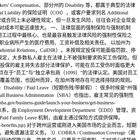
nsation、部分州的 Disability 等，都属于典型的法律
ity 的保险证明（COI），或客户要求列名 Additional
法律或合同上未必硬性规定，但一旦发生风险，往往会对企业现金
师费和应对成本可能迅速放大。 一、法律层面的强制保险与强制机制
企业在美国用工过程中最核心、也是最容易触发法律风险的强制性保险之
职业病所产生的医疗费用、工资补偿及相关责任。 以加州为
strial Relations，CalDIR）。未按规定投保可能面临罚款、停
of Insurance 的规定，大多数私人雇主在法律上不被强制要求购买工伤保险。但
投保的雇主将失去部分法律保护，可能在员工受伤时面临更大
容易被忽视的关键点在于“员工”与“独立承包商（1099）”的法律认定。美国对员工
覆盖范围，也因州而异，在加州等地存在可选择排除的规则。
ty / Paid Leave（短期伤残/带薪假）：很多时候是“州强
siness Administration（SBA）也指出，雇主常见的强制性
e/launch-your-business/get-business-
SDI）体系，由 Employment Development Department（EDD）管理，资
id Family Leave 机制，由雇主通过保险方式提供保障。
s/employer-disability-benefits.jsp) 对于跨州运营或刚进入美国市场的企业而言，短期
 3）COBRA / Continuation Coverage（离