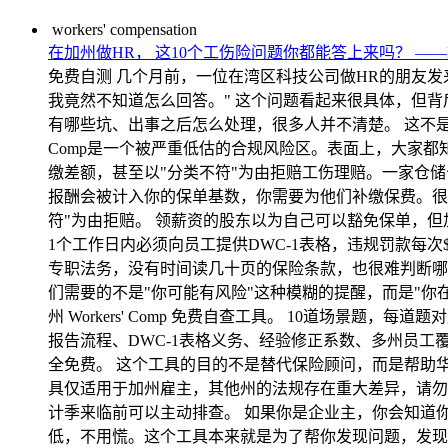
workers' compensation
在加州做HR， 这10个工伤险问题你都能答上来吗？ —
免费自测 几个月前，一位在湾区科技公司做HR的朋友发来一
我竟然不知道怎么回答。" 这个问题看起来很具体，但背后反
有哪些坑、出事之后怎么处理，很多人并不清楚。 这不是能力
Comp是一个被严重低估的合规风险区。表面上，大家都知
缴差额，甚至以"分类不符"为由拒赔工伤理赔。一家仓储公
报酬会被计入你的保单基数，你需要为他们补缴保费。很
符"为由拒赔。 领薪资的股东以为自己可以豁免保单，但
1个工作日内必须向员工提供DWC-1表格，违规罚款每次
专职法务，没有时间读几十页的保险条款，也很难判断哪
们需要的不是"你可能有风险"这种模糊的提醒，而是"你在这道
州 Workers' Comp 免费自查工具。 10道场
报告流程、DWC-1表格义务、经验修正系数、多州员工
全免费。 这个工具的目的不是替代保险顾问，而是帮助华人HR和企业
具仅适用于加州雇主，其他州的法规存在重大差异，请勿直接
计季来临前可以主动排查。 如果你是企业主，你会知道你们
低，不用慌。这个工具本来就是为了帮你发现问题，发现了问题才有