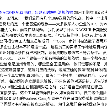
—NACSHR免费测验，每题即时解析法规依据
加州工伤险10道必考
条消息： "我们公司有几个1099送货的承包商，其中一个上周在送
映的是一个更普遍的现象——大多数华人小企业的HR，对Worke
问题，而是信息问题。 我们发现了什么 NACSHR 长期服务北
道加州要求雇主购买工伤保险。但实际操作中，问题远比"买没买"复
司把仓库工人和文员填成同一个Code，审计时被追缴了近两万美
多企业主根本不知道这一点。 远程员工的实际工作地址没有向
加州对豁免条件有严格限制，领薪资的股东通常不符合条件。 员
$10,000。 这些问题每一个都有明确的法规依据，每一个都在
些信息是加州专属的、哪些是全国通用的。 他们需要的不是一
题答错了，这是对应的法规，这是正确的做法"这种具体的反馈。 基于这个
景题，每道题对应一个真实的配置风险点，覆盖：工种分类、1099承
覆盖。 每道题答完立即显示解析，不只告诉你对还是错，还告诉
主在和顾问沟通之前，先知道自己的问题在哪里。 工具地址：complian
参考。 这个工具能帮你做什么 如果你是HR，做完这个测验，你会
公司现有的Workers' Comp配置是否存在追缴保费或拒赔
机会在被查之前解决。 为什么我们会持续做这件事 NACSHR Comp