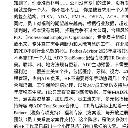
知到了，你要准备材料…… 公司没有专门的法务、没有
候就是你一个人。 你不是不专业，你是被要求用一个人
的复杂结构。FLSA、ADA、FMLA、OSHA、AC
同时，员工对福利的期望越来越高。根据行业数据，超过
谈判时，根本没有筹码。 招聘竞争不过大公司，合规风险
PEO（Professional Employer Organi
放出来，专注真正需要判断力和人际智慧的工作。 在北美PEO
的PEO不到行业总数的4%。Forbes Advisor 2025
不再靠HR一个人扛 ADP TotalSource配备专职的HR 
景。联邦、州、地方法规有更新，ADP主动预警，不需要HR自己盯
福利池——覆盖全美50个州，包括医疗、牙科、视力、401(k
程管理，也由ADP负责，HR不需要每年手动协调几十个员工
合规培训、工伤保险理赔处理，以及24/7员工受伤支持
年度税表生成。HR只需提交每期薪资数据，其余由ADP执行，
集，涵盖薪资基准、加班成本、员工流失率、多元化指标
持阵容 与ADP TotalSource合作后，HR背后实际上站着一支完整的专
Partner（税务专项支持） 福利专家（方案设计与开放注册管
团队（员工关系复杂案件支持） 这个阵容，是绝大多数中
的HR工作早已超出一个小团队应当独自承担的边界。 