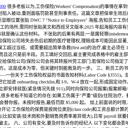
00
很多老板以为,工伤保险(Workers' Compensation
陷入被动,重则面临罚款甚至刑事责任。这篇文章把保单生效后雇主
作场所显眼位置张贴 DWC 7 "Notice to Employees" 
员工的场所,需同时张贴英文和西班牙文版本;2025 年起海报内容
认这份材料。 不张贴的后果有两层:一是属轻罪(misdemeano
和保险公司将失去伤后初期的医疗管理权,理赔成本可能因此显著
班、或需要超出简单急救(first aid)的治疗,雇主必须在 1 个工
而且这只是前半段。员工填好交回后,雇主要完成表格中的雇主部分
5 天内提交给保险公司(保险公司会将其转报州劳工部门;若保险公司指
拿到的地方。这是成本为零、但关键时刻能救急的一步。 三、新员工
phlet——一份关于工伤保险权益的书面告知材料(Labor Code 
nboarding checklist,和 I-9、W-4 放在一起,形成
立即安排就医(紧急情况先拨 911),同时向保险公司报案(报案邮
HA,很多老板不知道它的存在:如果工伤属于"严重"级别(住院治疗、
替你报。未按时报告,最低罚款 $5,000 起。 加上前面说的时限,就是
类别分开记 工伤保险的保费是按岗位类别(class code)和工资
有多种岗位(比如安装/技术岗和外勤销售岗费率差异很大),日常 payrol
雇主。 六、公司有变化,要及时告诉你的经纪人 以下变化都会影