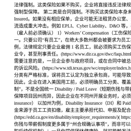
法律强制。这类保险如果不购买，企业将直接违反法律规定，可能面临
强制型保障。 第二类是合同强制。不购买这类保险本身未必违法，但
Insured。如果没有相应保单，企业可能无法租赁办
流造成重大冲击。例如 EPLI、Cyber Liabili
（雇人前必须确认） 1）Workers’ Compensa
一。只要公司“有员工”，在绝大多数州都会被要求为员
例，法律规定只要企业雇佣 1 名员工，就必须购买工伤保险，这是明确的法
业令，甚至刑事责任。(https://www.dir.ca.gov/dwc
需要注意的是，一旦企业参与政府项目，或在合同中被总
的诉讼风险。(https://www.tdi.texas.gov/wc
分类有严格标准，误将员工认定为独立承包商，可能导致
因此，企业在进入美国用工前，必须明确员工分类、覆盖范围及保费
制”，不是全国统一 Disability / Paid Leave（短
保障项目因州而异，因此企业在不同州开展业务时，必须单独核对当地法规，而不能简
insurance） 以加州为例，Disability Insurance（DI）和 Pai
金来源于员工工资扣缴，雇主主要承担代扣、申报及配合义务。纽约州则通
(https://edd.ca.gov/en/disability/employer_requireme
伤残与带薪假制度更多属于“州合规确认事项”，而非可以统一规划