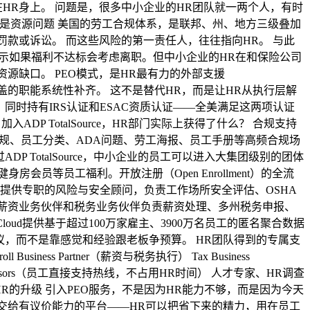
HR身上。 问题是，很多中小企业的HR团队就一两个人，有时
，是资源问题 美国的劳工合规体系，是联邦、州、地方三级叠加
临罚款或诉讼。 而这些风险的第一责任人，往往指向HR。 与此
示如果福利不达标会考虑离职。但中小企业的HR在和保险公司
源缺口。 PEO模式，是HR最有力的外部支援
你无法独自覆盖的职能系统性补齐。 这不是替代HR，而是让HR从执行层解
务商，同时持有IRS认证和ESAC资质认证——全美满足这两项认证
 加入ADP TotalSource，HR部门实际上获得了什么？ 合规支持
，覆盖FLSA合规、员工分类、ADA问题、劳工海报、员工手册等高频合规场
ADP TotalSource，中小企业的员工可以进入大集团级别的团体
房会员等员工福利。开放注册（Open Enrollment）的全流
rce提供专职的风险与安全顾问，负责工作场所安全评估、OSHA
属的薪资业务伙伴和税务业务伙伴负责薪资处理、多州税务申报、
loud提供基于超过100万家雇主、3900万名员工的匿名聚合数据
议，而不是靠感觉和经验跟老板争预算。 HR团队得到的专属支
siness Partner（薪资与税务执行） Tax Business
dvisors（员工直接支持热线，不占用HR时间） 人才专家、HR调查
R的升级 引入PEO服务，不是因为HR能力不够，而是因为今天
交给有议价能力的平台——HR可以把省下来的精力，用在员工