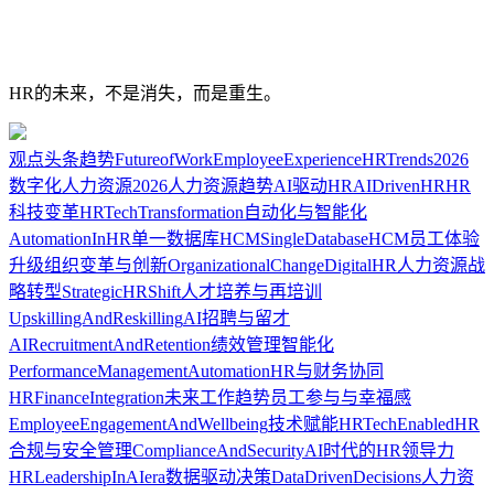
HR的未来，不是消失，而是重生。
观点
头条
趋势
FutureofWork
EmployeeExperience
HRTrends2026
数字化人力资源
2026人力资源趋势
AI驱动HR
AIDrivenHR
HR
科技变革
HRTechTransformation
自动化与智能化
AutomationInHR
单一数据库HCM
SingleDatabaseHCM
员工体验
升级
组织变革与创新
OrganizationalChange
DigitalHR
人力资源战
略转型
StrategicHRShift
人才培养与再培训
UpskillingAndReskilling
AI招聘与留才
AIRecruitmentAndRetention
绩效管理智能化
PerformanceManagementAutomation
HR与财务协同
HRFinanceIntegration
未来工作趋势
员工参与与幸福感
EmployeeEngagementAndWellbeing
技术赋能HR
TechEnabledHR
合规与安全管理
ComplianceAndSecurity
AI时代的HR领导力
HRLeadershipInAIera
数据驱动决策
DataDrivenDecisions
人力资