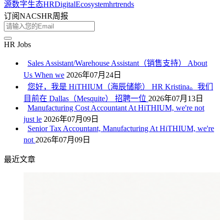
源数字生态
HRDigitalEcosystem
hrtrends
订阅NACSHR周报
HR Jobs
Sales Assistant/Warehouse Assistant（销售支持） About
Us When we
2026年07月24日
您好，我是 HiTHIUM（海辰储能） HR Kristina。我们
目前在 Dallas（Mesquite） 招聘一位
2026年07月13日
Manufacturing Cost Accountant At HiTHIUM, we're not
just le
2026年07月09日
Senior Tax Accountant, Manufacturing At HiTHIUM, we're
not
2026年07月09日
最近文章