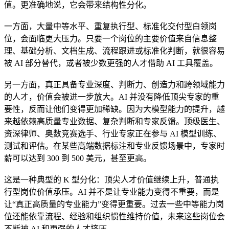
值。更准确地说，它会带来结构性分化。
一方面，大量中等水平、重复执行型、标准化交付型白领岗
位，会面临更大压力。只要一个岗位的主要价值来自信息整
理、基础分析、文档生成、流程跟进或标准化判断，就很容易
被 AI 部分替代，或者被少数更强的人才借助 AI 工具覆盖。
另一方面，真正具备专业深度、判断力、创造力和跨领域能力
的人才，价值会被进一步放大。AI 并没有降低顶尖专家的重
要性，反而让他们变得更加稀缺。因为大模型能力的提升，越
来越依赖高质量专业数据、复杂判断和专家反馈。顶级医生、
资深律师、奥数竞赛选手、行业专家正在参与 AI 模型训练、
测试和评估。在某些高端数据标注和专业反馈场景中，专家时
薪可以达到 300 到 500 美元，甚至更高。
这是一种典型的 K 型分化：顶尖人才价值继续上升，普通执
行型岗位价值承压。AI 并不是让专业能力变得不重要，而是
让“真正高质量的专业能力”变得更重要。过去一些中等能力岗
位还能依靠流程、经验和组织惯性维持价值，未来这些岗位会
不断被 AI 和更强的人才挤压。