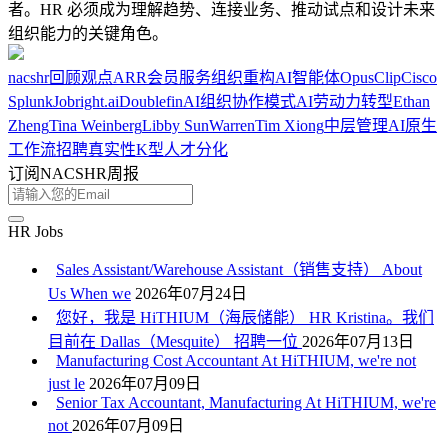
者。HR 必须成为理解趋势、连接业务、推动试点和设计未来
组织能力的关键角色。
nacshr
回顾
观点
ARR
会员服务
组织重构
AI智能体
OpusClip
Cisco
Splunk
Jobright.ai
Doublefin
AI组织
协作模式
AI劳动力转型
Ethan
Zheng
Tina Weinberg
Libby Sun
Warren
Tim Xiong
中层管理
AI原生
工作流
招聘真实性
K型人才分化
订阅NACSHR周报
HR Jobs
Sales Assistant/Warehouse Assistant（销售支持） About
Us When we
2026年07月24日
您好，我是 HiTHIUM（海辰储能） HR Kristina。我们
目前在 Dallas（Mesquite） 招聘一位
2026年07月13日
Manufacturing Cost Accountant At HiTHIUM, we're not
just le
2026年07月09日
Senior Tax Accountant, Manufacturing At HiTHIUM, we're
not
2026年07月09日