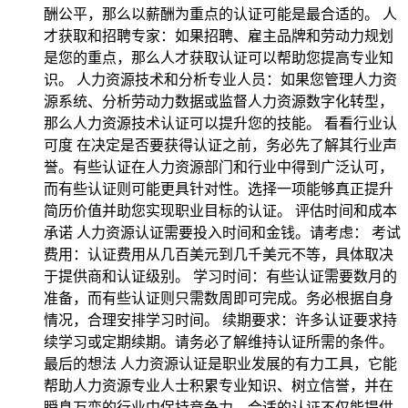
酬公平，那么以薪酬为重点的认证可能是最合适的。 人
才获取和招聘专家：如果招聘、雇主品牌和劳动力规划
是您的重点，那么人才获取认证可以帮助您提高专业知
识。 人力资源技术和分析专业人员：如果您管理人力资
源系统、分析劳动力数据或监督人力资源数字化转型，
那么人力资源技术认证可以提升您的技能。 看看行业认
可度 在决定是否要获得认证之前，务必先了解其行业声
誉。有些认证在人力资源部门和行业中得到广泛认可，
而有些认证则可能更具针对性。选择一项能够真正提升
简历价值并助您实现职业目标的认证。 评估时间和成本
承诺 人力资源认证需要投入时间和金钱。请考虑： 考试
费用：认证费用从几百美元到几千美元不等，具体取决
于提供商和认证级别。 学习时间：有些认证需要数月的
准备，而有些认证则只需数周即可完成。务必根据自身
情况，合理安排学习时间。 续期要求：许多认证要求持
续学习或定期续期。请务必了解维持认证所需的条件。
最后的想法 人力资源认证是职业发展的有力工具，它能
帮助人力资源专业人士积累专业知识、树立信誉，并在
瞬息万变的行业中保持竞争力。合适的认证不仅能提供