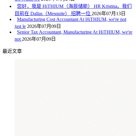
您好，我是 HiTHIUM（海辰储能） HR Kristina。我们
目前在 Dallas（Mesquite） 招聘一位
2026年07月13日
Manufacturing Cost Accountant At HiTHIUM, we're not
just le
2026年07月09日
Senior Tax Accountant, Manufacturing At HiTHIUM, we're
not
2026年07月09日
最近文章