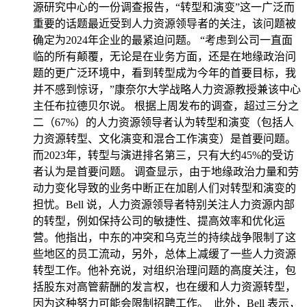
源研究中心的一份调查报告，“转型和演变”这一广泛而
重要的话题最近受到人力资源领导者的关注，该问题被
确定为2024年企业的最紧迫问题。 “考虑到公司一直面
临的所有颠覆，无论是在业务方面，还是在地缘政治问
题的更广泛环境中，看到转型成为今年的首要目标，我
并不感到惊讶，”康奈尔大学战略人力资源教授兼该中心
主任布拉德贝尔说。 根据上周发布的调查，超过三分之
二（67%）的人力资源领导者认为转型和演变（包括人
力资源转型、文化演变和混合工作演变）是首要问题。
而2023年，转型与演进排名第三，只有大约45%的受访
者认为是首要问题。 调查显示，由于地缘政治力量和劳
动力变化导致的业务中断正在加剧人们对转型和演变的
担忧。Bell 说，人力资源领导者特别关注人力资源内部
的转型，例如保持公司的敏捷性、提高效率和优化运
营。他指出，中东的冲突和乌克兰的持续战争限制了这
些地区的员工流动，另外，总体上减缓了一些人力资源
转型工作。他补充说，对组织治理问题的高度关注，包
括股东对高管薪酬的发言权，也在缓和人力资源转型，
因为这种努力可能会限制招聘工作。 此外，Bell 表示，