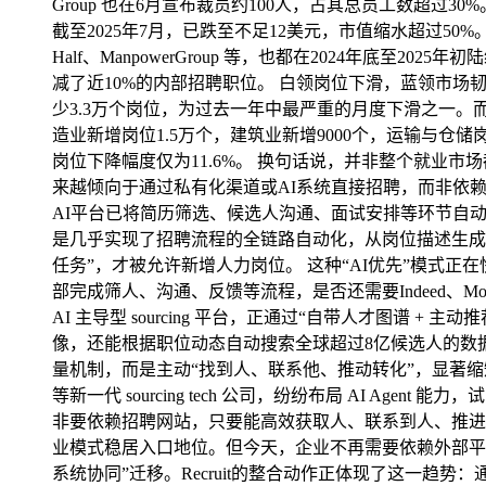
Group 也在6月宣布裁员约100人，占其总员工数超过30
截至2025年7月，已跌至不足12美元，市值缩水超过50%。
Half、ManpowerGroup 等，也都在2024年底至2
减了近10%的内部招聘职位。 白领岗位下滑，蓝领市场韧
少3.3万个岗位，为过去一年中最严重的月度下滑之一。
造业新增岗位1.5万个，建筑业新增9000个，运输与仓储岗
岗位下降幅度仅为11.6%。 换句话说，并非整个就
来越倾向于通过私有化渠道或AI系统直接招聘，而非依赖传统
AI平台已将简历筛选、候选人沟通、面试安排等环节自动化运行，企
是几乎实现了招聘流程的全链路自动化，从岗位描述生成、候
任务”，才被允许新增人力岗位。 这种“AI优先”模式
部完成筛人、沟通、反馈等流程，是否还需要Indeed、Monst
AI 主导型 sourcing 平台，正通过“自带人才图谱 +
像，还能根据职位动态自动搜索全球超过8亿候选人的数据池，
量机制，而是主动“找到人、联系他、推动转化”，显著缩短招聘流程
等新一代 sourcing tech 公司，纷纷布局 AI 
非要依赖招聘网站，只要能高效获取人、联系到人、推进
业模式稳居入口地位。但今天，企业不再需要依赖外部平台
系统协同”迁移。Recruit的整合动作正体现了这一趋势：通