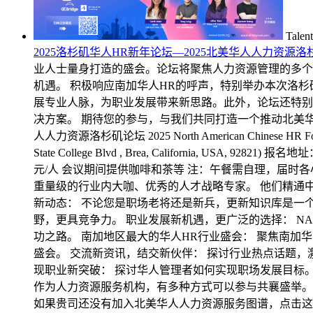
Talent
2025洛杉矶华人HR新年论坛—2025北美华人人力资源
业人士量身打造的盛会。论坛将聚焦人力资源管理的多个
机遇。 积极响应南加华人HR的呼声，特别举办本次洛
展专业人脉，为职业发展带来新思路。此外，论坛还特别
决方案。 期待您的参与，与我们共同打造一个推动北美华人HR领域
人人力资源洛杉矶论坛 2025 North American Chinese HR Foru
State College Blvd , Brea, California, USA, 928
元/人 会议期间提供咖啡和茶等 注：午餐需自理，届时各
重量级的行业内大咖、优秀的人才战略专家。 他们精通
新动态： 不论您是职场老将还是新兵，更新知识库是一
野，更具竞争力。 职业发展新机遇，更广泛的选择： N
功之路。 南加地区最大的华人HR行业盛会： 聚焦南加
盛会。 交流新资讯，结交新伙伴： 探讨行业热点话题，
现职业新突破： 探讨华人管理者如何实现职场发展目标。
作为人力资源服务机构，有多种方式可以参与共襄盛举。
如果贵司还没有加入北美华人人力资源服务图谱，点击这里可以加入： https