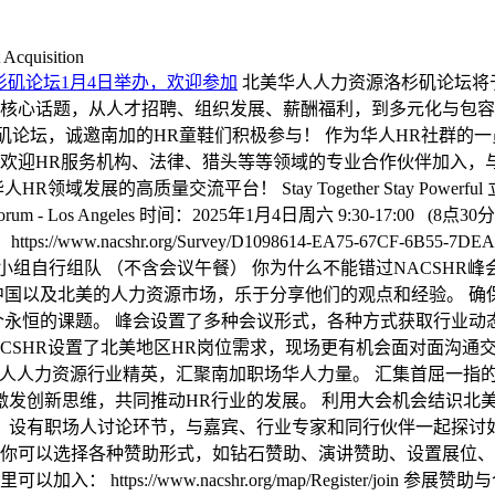
 Acquisition
洛杉矶论坛1月4日举办，欢迎参加
北美华人人力资源洛杉矶论坛将于
核心话题，从人才招聘、组织发展、薪酬福利，到多元化与包容
杉矶论坛，诚邀南加的HR童鞋们积极参与！ 作为华人HR社群的
欢迎HR服务机构、法律、猎头等等领域的专业合作伙伴加入，
发展的高质量交流平台！ Stay Together Stay Power
m - Los Angeles 时间：2025年1月4日周六 9:30-17:00 (8点30分开始签
21) 报名地址：https://www.nacshr.org/Survey/D1098614-EA75-6
小组自行组队 （不含会议午餐） 你为什么不能错过NACSHR
中国以及北美的人力资源市场，乐于分享他们的观点和经验。 确
个永恒的课题。 峰会设置了多种会议形式，各种方式获取行业动
ACSHR设置了北美地区HR岗位需求，现场更有机会面对面沟通
华人人力资源行业精英，汇聚南加职场华人力量。 汇集首屈一指
激发创新思维，共同推动HR行业的发展。 利用大会机会结识北
 设有职场人讨论环节，与嘉宾、行业专家和同行伙伴一起探讨如
你可以选择各种赞助形式，如钻石赞助、演讲赞助、设置展位、D
://www.nacshr.org/map/Register/join 参展赞助与合