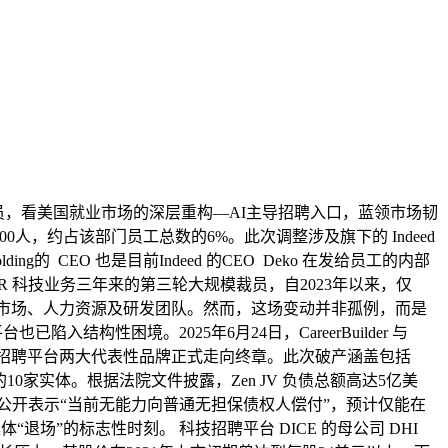
员，看美国就业市场的深层重构—AI主导招聘入口，蓝领市场韧
1300人，约占该部门员工总数的6%。此次调整涉及旗下的 Indeed
lding的 CEO 也是目前Indeed 的CEO Deko 在发给员工的内部
 HR 科技业务三年来的第三轮大规模裁员，自2023年以来，仅
全球产品、市场、人力资源及研发团队。然而，这场变动并非孤例，而是
构性困境。2025年6月24日，CareerBuilder 与
保护，标志着北美招聘平台两大代表性品牌正式走向终章。此次破产涵盖包括
o Solutions 等在内的10家实体。根据法院文件披露，Zen JV 负债总额高达5亿美
公开表示“当前无能力向普通无担保债权人偿付”，预计仅能在
”的标志性时刻。 科技招聘平台 DICE 的母公司 DHI