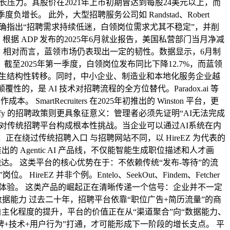
重的增长压力。其股价在2021年上市初期曾达到每股24美元以上，而
长。 此外，大型招聘服务公司如 Randstad、Robert
年Q1财报中明确指出“招聘需求持续低迷，白领岗位需求尤其不稳定”，并削
 ADP 发布的2025年6月就业报告，美国私营部门当月净减
。 相对而言，蓝领市场仍表现出一定的韧性。数据显示，6月制
势：截至2025年第一季度，白领岗位发布同比下降12.7%，而蓝领
发生结构性转移。同时，中小企业、制造业和本地化服务企业越
是 AI 技术对招聘流程的全方位替代。Paradox.ai 等
Recruiters 在2025年初推出的 Winston 平台，更
y 的招聘政策则更具象征意义：管理者必须先证明“AI无法完成
都对传统招聘平台构成根本性挑战。当企业可以通过AI系统在内
I平台，正在绕过传统招聘入口 与招聘网站不同，以 HireEZ 为代表的
出的 Agentic AI 产品线，不仅能智能生成职位描述和人才画
化触达。 这类平台的核心优势在于：不依赖传统“发布-等待”的流
并非个例。Entelo、SeekOut、Findem、Fetcher
析”的闭环式体验。 这类产品的崛起正在清晰传递一个信号：企业并不一定
能力 过去二十年，招聘平台依靠“职位广告+简历流量”的商
自主化程度的提升，平台的价值正在从“渠道聚合”向“数据能力、
将“品牌+技术+用户行为”打通，才可能形成下一阶段的增长支点。 平