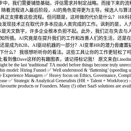
：在这一步中，我们需要铺垫基础，评估需求并制定战略。而接下来
 随着流程进入最后阶段，AI的角色变得更为主导。候选人与算
正支撑着这些流程。但问题是，这样做的代价是什么？ HR科技
我们会发现技术正在取代许多本应由人类完成的工作。讽刺的是，人
成本是天文数字，许多企业根本负担不起。此外，我们正在失去与
所措。AI究竟是在提升我们的工作和改善人们的生活，还是在削
是成为B2B、AI驱动机器的一部分？AI变革HR的潜力毋庸
剩下什么？ 我很想听听你的看法。这些工具让你的工作更轻松了
样的有趣图表，请记得标记我！ 原文来自Linedin Laurie Ruettiman
ht be the last 'traditional' TA model before things become truly unreco
 of this model: Hiring Funnel ✅ Well understood & ‘flattening’ (speedin
date Experience Managers ✅ Heavy focus on Ethics, Governance, Comp
 ✅ Strategic & Analytical Generalists (HR + Talent + Workforce) ✅ T
 favourite products or Founders. Many (!) other SaaS solutions are avail