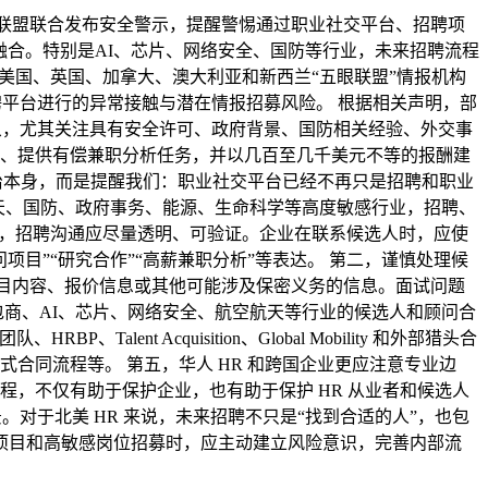
及五眼联盟联合发布安全警示，提醒警惕通过职业社交平台、招聘项
融合。特别是AI、芯片、网络安全、国防等行业，未来招聘流程
，美国、英国、加拿大、澳大利亚和新西兰“五眼联盟”情报机构
招聘平台进行的异常接触与潜在情报招募风险。 根据相关声明，部
标对象，尤其关注具有安全许可、政府背景、国防相关经验、外交事
、提供有偿兼职分析任务，并以几百至几千美元不等的报酬建
政治本身，而是提醒我们：职业社交平台已经不再只是招聘和职业
天、国防、政府事务、能源、生命科学等高度敏感行业，招聘、
第一，招聘沟通应尽量透明、可验证。企业在联系候选人时，应使
目”“研究合作”“高薪兼职分析”等表达。 第二，谨慎处理候
项目内容、报价信息或其他可能涉及保密义务的信息。面试问题
商、AI、芯片、网络安全、航空航天等行业的候选人和顾问合
t Acquisition、Global Mobility 和外部猎头合
合同流程等。 第五，华人 HR 和跨国企业更应注意专业边
，不仅有助于保护企业，也有助于保护 HR 从业者和候选人
。对于北美 HR 来说，未来招聘不只是“找到合适的人”，也包
顾问项目和高敏感岗位招募时，应主动建立风险意识，完善内部流