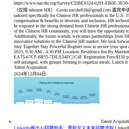
https://www.nacshr.org/Survey/CDBE9324
（仅限 inhouse HR） Gavin nacshr818@gmail.com 嘉宾申请链接： htt
tailored specifically for Chinese HR professionals in the U.S. 
compensation & benefits to diversity and inclusion, HR technol
In response to the strong demand from Chinese HR professionals
of the Chinese HR community, you will have the opportunity to 
Additionally, the forum warmly welcomes partnerships from HR ser
innovative solutions in the Chinese HR market. We look forward
Stay Together Stay Powerful Register now to secure your spot 
2025, 9:30 AM - 4:30 PM Location: Residence Inn By Marriott
EA75-67CF-6B55-7DEA34FC1C4F Registration Fees:$150 per pers
self-arranged, with groups forming to organize meals. Lunch is
Talent Acquisition
2024年12月04日
Talent Acquisit
LinkedIn推出AI招聘助手：重新定义未来招聘流程
Linked