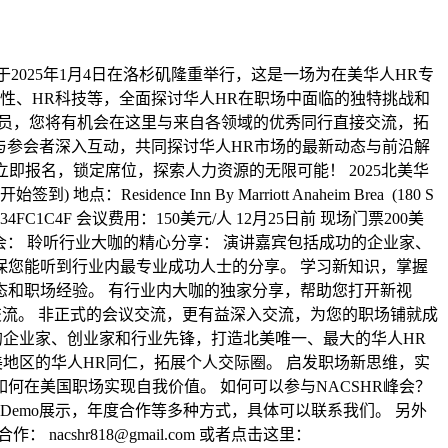
2025年1月4日在洛杉矶隆重举行，这是一场为在美华人HR专
性、HR科技等，全面探讨华人HR在职场中面临的独特挑战和
一员，您将有机会在这里与来自各领域的优秀同行直接交流，拓
与参会者深入互动，共同探讨华人HR市场的最新动态与前沿解
ful 立即报名，锁定席位，探索人力资源的无限可能！ 2025北美华
到) 地点：Residence Inn By Marriott Anaheim Brea (180 S
7CF-6B55-7DEA34FC1C4F 会议费用：150美元/人 12月25日前 现场门票200美
峰会： 聆听行业大咖的精心分享： 演讲嘉宾包括成功的企业家、
保您能听到行业内最专业成功人士的分享。 学习新知识，掌握
态和职场经验。 有行业内大咖的独家分享，帮助您打开新视
交流。 非正式的会议交流，更有益深入交流，为您的职场铺就成
的企业家、创业家和行业先锋，打造北美唯一、最大的华人HR
美地区的华人HR同仁，拓展个人交际圈。 启发职场新思维，实
何在美国职场实现自我价值。 如何可以参与NACSHR峰会？
emo展示，年度合作等多种方式，具体可以联系我们。 另外
作： nacshr818@gmail.com 或者点击这里：