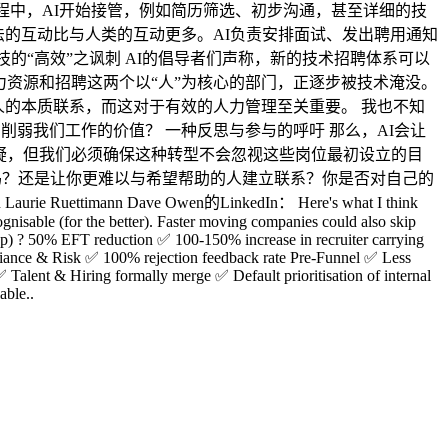
的流程中，AI开始接管，例如简历筛选、初步沟通，甚至详细的技
法的互动比与人类的互动更多。AI负责安排面试、发出聘用通知
的“高效”之讽刺 AI的倡导者们声称，新的技术招聘体系可以
力资源和招聘这两个以“人”为核心的部门，正逐步被技术淹没。
人的本质联系，而这对于有效的人力管理至关重要。 我也不知
弱我们工作的价值？ 一种反思与参与的呼吁 那么，AI会让
置疑，但我们必须确保这种转型不会忽视这些岗位最初设立的目
吗？还是让你更难以与希望帮助的人建立联系？你是否对自己的
n Dave Owen的LinkedIn： Here's what I think
gnisable (for the better). Faster moving companies could also skip
g up) ? 50% EFT reduction ✅ 100-150% increase in recruiter carrying
liance & Risk ✅ 100% rejection feedback rate Pre-Funnel ✅ Less
alent & Hiring formally merge ✅ Default prioritisation of internal
able..