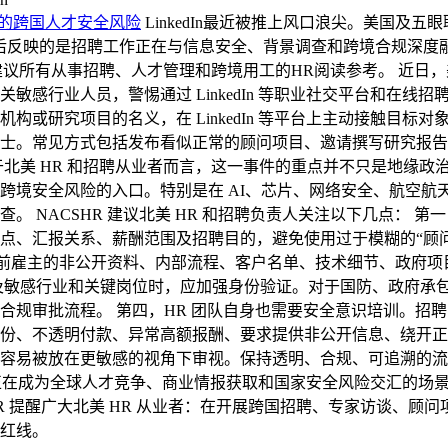
关注的跨国人才安全风险
LinkedIn最近被推上风口浪尖。美国
后反映的是招聘工作正在与信息安全、背景调查和跨境合规深度
建议所有从事招聘、人才管理和跨境用工的HR阅读参考。 近日
感行业人员，警惕通过 LinkedIn 等职业社交平台和在线
构或研究项目的名义，在 LinkedIn 等平台上主动接触目
士。常见方式包括发布看似正常的顾问项目、邀请撰写研究报告
于北美 HR 和招聘从业者而言，这一事件的重点并不只是地缘
跨境安全风险的入口。特别是在 AI、芯片、网络安全、航空航
。 NACSHR 建议北美 HR 和招聘负责人关注以下几点： 
、汇报关系、薪酬范围及招聘目的，避免使用过于模糊的“顾问项
供前雇主的非公开资料、内部流程、客户名单、技术细节、政府
及敏感行业和关键岗位时，应加强身份验证。对于国防、政府承包
 第四，HR 团队自身也需要安全意识培训。招聘团队、HRBP、Talen
份、不透明付款、异常高额报酬、要求提供非公开信息、绕开正式
容易被放在更敏感的视角下审视。保持透明、合规、可追溯的流程
业平台正在成为全球人才竞争、商业情报获取和国家安全风险交汇的场景
HR 提醒广大北美 HR 从业者：在开展跨国招聘、专家访谈、
红线。