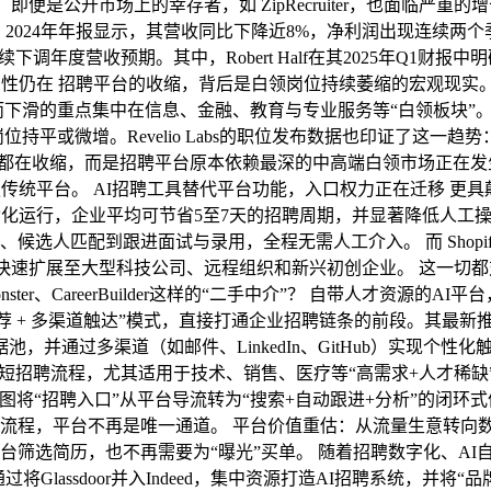
%。即便是公开市场上的幸存者，如 ZipRecruiter，也面临严
2024年年报显示，其营收同比下降近8%，净利润出现连续两个季度负增
025年初陆续下调年度营收预期。其中，Robert Half在其2025
性仍在 招聘平台的收缩，背后是白领岗位持续萎缩的宏观现实。根据
而下滑的重点集中在信息、金融、教育与专业服务等“白领板块”
位持平或微增。Revelio Labs的职位发布数据也印证了这一趋
业市场都在收缩，而是招聘平台原本依赖最深的中高端白领市场正在
平台。 AI招聘工具替代平台功能，入口权力正在迁移 更具颠覆性的，
业平均可节省5至7天的招聘周期，并显著降低人工操作成本。 Smart
选人匹配到跟进面试与录用，全程无需人工介入。 而 Shopif
正在快速扩展至大型科技公司、远程组织和新兴初创企业。 这一切
er、CareerBuilder这样的“二手中介”？ 自带人才资源的A
 主动推荐 + 多渠道触达”模式，直接打通企业招聘链条的前段。其最新推
并通过多渠道（如邮件、LinkedIn、GitHub）实现个性
，尤其适用于技术、销售、医疗等“高需求+人才稀缺”岗位。 HireEZ 
Agent 能力，试图将“招聘入口”从平台导流转为“搜索+自动跟进+分
流程，平台不再是唯一通道。 平台价值重估：从流量生意转向数据
筛选简历，也不再需要为“曝光”买单。 随着招聘数字化、AI
过将Glassdoor并入Indeed，集中资源打造AI招聘系统，并