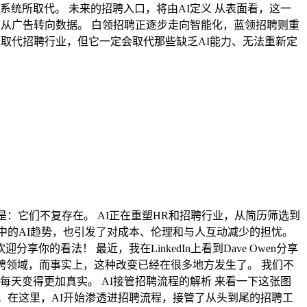
S系统所取代。 未来的招聘入口，将由AI定义 从表面看，这一
从广告转向数据。 白领招聘正逐步走向智能化，蓝领招聘则重
全取代招聘行业，但它一定会取代那些缺乏AI能力、无法重新定
：它们不复存在。 AI正在重塑HR和招聘行业，从简历筛选到
聘中的AI趋势，也引发了对成本、伦理和与人互动减少的担忧。
看法！ 最近，我在LinkedIn上看到Dave Owen分享
招聘领域，而事实上，这种改变已经在很多地方发生了。 我们不
天变得更加真实。 AI接管招聘流程的解析 来看一下这张图
系统的使用。在这里，AI开始渗透进招聘流程，接管了从头到尾的招聘工