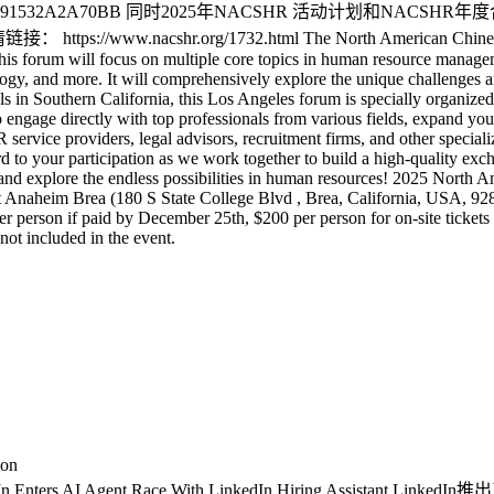
-6291-EB0E-3E50-91532A2A70BB 同时2025年NACSHR
ps://www.nacshr.org/1732.html The North American Chinese HR 
This forum will focus on multiple core topics in human resource manage
ogy, and more. It will comprehensively explore the unique challenges 
 in Southern California, this Los Angeles forum is specially organized
engage directly with top professionals from various fields, expand you
vice providers, legal advisors, recruitment firms, and other specialize
 to your participation as we work together to build a high-quality ex
and explore the endless possibilities in human resources! 2025 North
 Anaheim Brea (180 S State College Blvd , Brea, California, USA, 92
on if paid by December 25th, $200 per person for on-site tickets No
 not included in the event.
ion
In Enters AI Agent Race With LinkedIn Hiring Assistant 