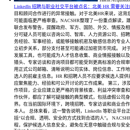
LinkedIn 招聘与职业社交平台被点名：北美 HR 需要
目和顾问合作进行的异常接触。对于北美HR来说，这背
可能面临更严格审查。NACSHR整理了一份重点解读，
联合发布警告，提醒政府、军方、国防、外交、情报及相关敏
分可疑人员可能以咨询公司、智库、人力资源公司、招聘机
务经验、军事经验，或能够接触机密及敏感信息的专业人
立初步关系，部分支付甚至可能通过加密货币完成。 对
发展工具，也可能成为人才信息收集、商业情报接触以及
猎头、专家访谈和咨询项目都可能受到更高标准的合规审查
用正式公司邮箱、清晰说明公司实体、岗位信息、工作地点
选人的前雇主信息。HR 和招聘人员不应要求候选人提
应聚焦能力、经验和可公开讨论的工作成果。 第三，涉
作项目，企业应建立更严格的背景核查、利益冲突审查和合规审批流程。
作伙伴，都应了解可疑接触的典型模式，包括虚假公司身
界。在当前国际环境下，跨境招聘、专家访谈和商业合作
本人。 总体来看，这一警告说明，LinkedIn 等职
括“以合规、透明、安全的方式找到合适的人”。 NACS
程，保护候选人信息安全，避免在无意中触碰合规与安全