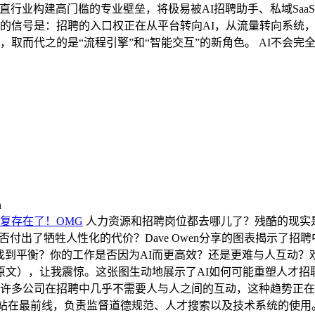
直行业构建高门槛的专业壁垒，将极易被AI招聘助手、私域Saa
的信号是：招聘的入口权正在从平台转向AI，从流量转向系统，
取而代之的是“流程引擎”和“智能交互”的新角色。 AI不会完
n
复存在了！OMG
人力资源和招聘岗位都去哪儿了？残酷的现实是
否付出了牺牲人性化的代价？Dave Owen分享的图表揭示了招
衡？你的工作是否因为AI而更高效？还是更难与人互动？欢迎分享你的
的原文），让我震惊。这张图生动地展示了AI如何可能重塑人才
许多公司在招聘中几乎不需要人与人之间的互动，这种趋势正在每
 Director）正站在最前线，负责监督道德规范、人才搜索以及技术