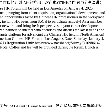
 活动计划和NACSHR年度合作伙伴计划也已经推出，欢迎索取加强合作 参与分享演讲：
Forum will be held in Los Angeles on January 4, 2025,
ment, ranging from talent acquisition, organizational development, and
and opportunities faced by Chinese HR professionals in the workplace.
, inviting HR peers from SoCal to participate actively! As a member
r network, and bring fresh perspectives to your career development.
d partners to interact with attendees and discuss the latest trends and
change platform for advancing the Chinese HR field in North America!
 American Chinese HR Forum - Los Angeles Date: Saturday, January 4,
821) Registration Link: https://www.nacshr.org/Survey/D1098614-
te: Coffee and tea will be provided during the forum. Lunch is
LinkedIn推出了首个AI Agent : Hiring Assistant，旨在帮助招聘人员重新成为