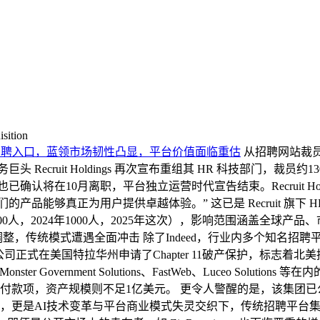
isition
招聘入口，蓝领市场韧性凸显，平台价值面临重估
从招聘网站裁
Recruit Holdings 再次宣布重组其 HR 科技部门，裁员约
d，原CEO也已确认将在10月离职，平台独立运营时代宣告结束。Recruit Ho
产品能够真正为用户提供卓越体验。” 这已是 Recruit 旗下
3年2200人，2024年1000人，2025年这次），影响范围涵盖
模式遭遇全面冲击 除了Indeed，行业内多个知名招聘平台也已陷入结
LC 及其旗下9家子公司正式在美国特拉华州申请了Chapter 11破产
r France、Monster Government Solutions、FastWeb、Luce
付款项，资产规模则不足1亿美元。 更令人警醒的是，该集团已
是AI技术变革与平台商业模式失灵交织下，传统招聘平台集体“退场