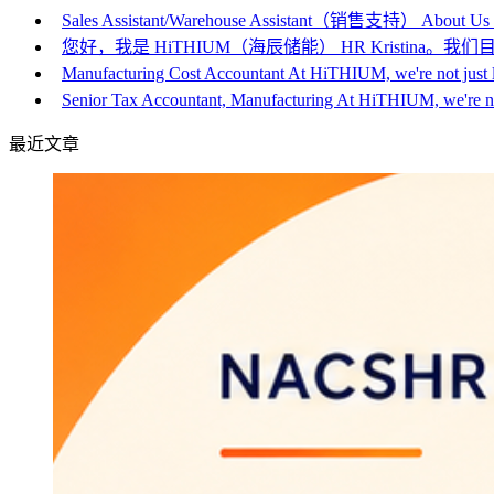
Sales Assistant/Warehouse Assistant（销售支持） About Us
您好，我是 HiTHIUM（海辰储能） HR Kristina。我们目前
Manufacturing Cost Accountant At HiTHIUM, we're not just 
Senior Tax Accountant, Manufacturing At HiTHIUM, we're 
最近文章