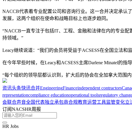
NACCB代表着专业配置公司和咨询行业。这一合并决定承认了
发展，这两个组织在使命和战略目标上也逐步趋同。
“NACCB一直专注于包括IT、工程、金融和法律在内的专业配置
持领域。”
Leacy继续说道：“我们的会员将受益于ACSESS在全国
在今年早些时候，在Leacy和ACSESS主席Darlene Mi
“每个组织的领导层都认识到，扩大后的协会在全加拿大范围
资讯
头条
快讯
合并
Engineering
Finance
independent contractors
Canad
representation
compliance education
operational tools
regulatory chang
会
联合声音
全国代表
独立承包商
合规教育
运营工具
监管变化
立
订阅NACSHR周报
HR Jobs