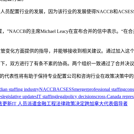
人员配置行业的发展，因为该行业的发展使得NACCB和ACS
，”NACCB的主席Michael Leacy在宣布合并的信中表示
立法和监管变化方面提供的指导，并能够接收到相关建议。通过加入
natel的指导下，双方进行了有条不紊的协商。两个组织一致通过了合并决
内的代表性将有助于保持专业配置公司和咨询行业在政策决策中的
ian staffing industry
NACCB
ACSESS
merger
professional staffing
cons
es
legislative updates
IT staffing
legal
policy decisions
cross-Canada repres
法更新
IT 人员派遣
金融
工程
法律
政策决定
跨加拿大代表
倡导者