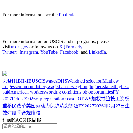
For more information, see the
final rule
.
For more information on USCIS and its programs, please
visit
uscis.gov
or follow us on
X (Formerly
Twitter)
,
Instagram
,
YouTube
,
Facebook
, and
LinkedIn
.
头条
H1B
H-1B
USCIS
wages
DHS
Weighted selection
Matthew
Tragesser
random lottery
wage-based weighting
higher-skilled
higher-
paid
American workers
working conditions
job opportunities
FY
2027
Feb. 27
2026
cap registration season
OEWS
加权抽签
按工资权
重
移民改革
美国劳动力保护
薪资等级
FY2027
2026年2月27日生
效
注册季
合规审核
订阅NACSHR周报