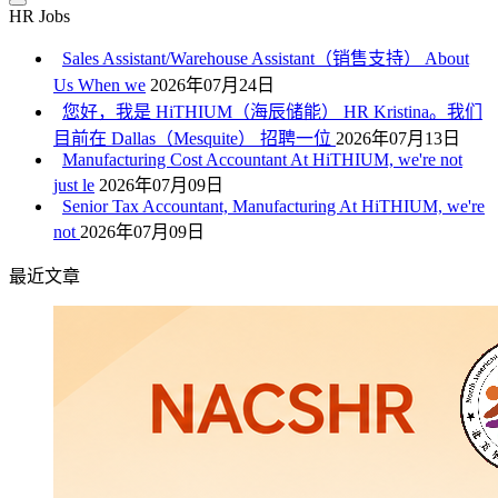
HR Jobs
Sales Assistant/Warehouse Assistant（销售支持） About
Us When we
2026年07月24日
您好，我是 HiTHIUM（海辰储能） HR Kristina。我们
目前在 Dallas（Mesquite） 招聘一位
2026年07月13日
Manufacturing Cost Accountant At HiTHIUM, we're not
just le
2026年07月09日
Senior Tax Accountant, Manufacturing At HiTHIUM, we're
not
2026年07月09日
最近文章