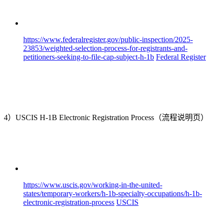
https://www.federalregister.gov/public-inspection/2025-
23853/weighted-selection-process-for-registrants-and-
petitioners-seeking-to-file-cap-subject-h-1b
Federal Register
4）USCIS H-1B Electronic Registration Process（流程说明页）
https://www.uscis.gov/working-in-the-united-
states/temporary-workers/h-1b-specialty-occupations/h-1b-
electronic-registration-process
USCIS