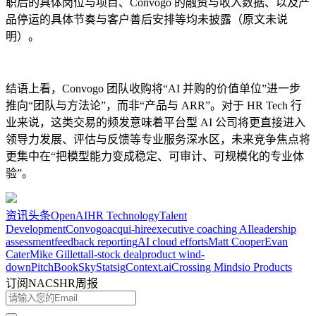
职后的具体岗位与项目、Convogo 的融资与收入数据、以及产
品停运的具体节奏与客户善后安排等均未披露（原文未说
明）。
结语上看，Convogo 团队收购将“AI 并购的价值单位”进一步
推向“团队与方法论”，而非“产品与 ARR”。对于 HR Tech 行
业来说，这类交易的频发意味着平台型 AI 公司将更直接进入
领导力发展、评估与反馈等专业服务深水区，未来竞争焦点将
更集中在“把模型能力变成稳定、可审计、可规模化的专业体
验”。
资讯
头条
OpenAI
HR Technology
Talent
Development
Convogo
acqui-hire
executive coaching AI
leadership
assessment
feedback reporting
AI cloud efforts
Matt Cooper
Evan
Cater
Mike Gillett
all-stock deal
product wind-
down
PitchBook
Sky
Statsig
Context.ai
Crossing Minds
io Products
订阅NACSHR周报