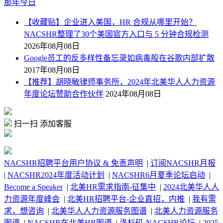
那年今日
【收藏贴】企业进入美国，HR 合规从哪里开始？
NACSHR整理了30个美国官方入口与 5 分钟合规检测
2026年08月08日
Google员工的反多样性备忘录如病毒般在谷歌内部扩散
2017年08月08日
【推荐】胡晓敏律师事务所，2024年北美华人人力资源
年度论坛赞助合作伙伴
2024年08月08日
扫一扫 添加客服
NACSHR招聘平台用户协议 & 免责声明
|
订阅NACSHR月报
|
NACSHR2024年度活动计划
|
NACSHR6月夏季论坛启动
|
Become a Speaker
|
北美HR需求指南-征集中
|
2024北美华人人
力资源年度峰会
|
北美HR招聘平台-企业直招，内推
|
我有需
求，想咨询
|
北美华人人力资源服务图谱
|
北美人力资源服务
图谱
|
NACSHR在北美HR图谱
|
洛杉矶·NACSHR论坛
|
2025