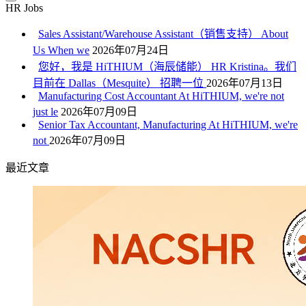
HR Jobs
Sales Assistant/Warehouse Assistant（销售支持） About
Us When we
2026年07月24日
您好，我是 HiTHIUM（海辰储能） HR Kristina。我们
目前在 Dallas（Mesquite） 招聘一位
2026年07月13日
Manufacturing Cost Accountant At HiTHIUM, we're not
just le
2026年07月09日
Senior Tax Accountant, Manufacturing At HiTHIUM, we're
not
2026年07月09日
最近文章