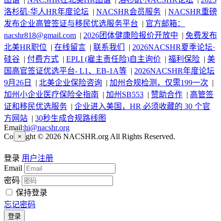
洛杉矶·华人HR年度论坛
|
NACSHR会员服务
|
NACSHR重磅
发布企业高管签证与移民优选服务平台
|
官方邮箱：
nacshr818@gmail.com
|
2026团体健康险报价开放中
|
免费发布
北美HR职位
|
在线留言
|
联系我们
|
2026NACSHR夏季论坛·
硅谷
|
付费方式
|
EPLI (雇主责任险)自主询价
|
福利保险
|
美
国高官签证优选平台- L1、EB-1A等
|
2026NACSHR年度论坛
9月26日
|
北美企业保险咨询
|
加州合规检测，仅需199一次
|
加州小企业医疗保险全指南
|
加州SB553
|
赞助合作
|
高管签
证和移民优选服务
|
企业进入美国，HR 必须收藏的 30 个官
方网站
|
30秒生成合规路线图
Email:
hi@nacshr.org
Copyright © 2026 NACSHR.org All Rights Reserved.
×
登录
用户注册
Email
密码
保持登录
忘记密码
登录