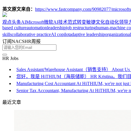
英文原文来自：
https://www.fastcompany.com/90982077/microsofts-c
观点
头条
AI
Microsoft
微软
AI技术
范式转变
敏捷文化
自动化
领导
based culture
automation
leadership
job restructuring
human-machine col
skills
collaborative practice
AI copilot
adaptive leadership
organizationa
订阅NACSHR周报
HR Jobs
Sales Assistant/Warehouse Assistant（销售支持） About Us
您好，我是 HiTHIUM（海辰储能） HR Kristina。我们目前
Manufacturing Cost Accountant At HiTHIUM, we're not just 
Senior Tax Accountant, Manufacturing At HiTHIUM, we're 
最近文章