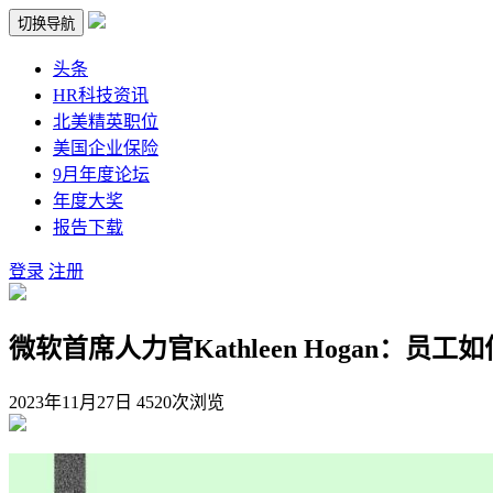
切换导航
头条
HR科技资讯
北美精英职位
美国企业保险
9月年度论坛
年度大奖
报告下载
登录
注册
微软首席人力官Kathleen Hogan：员
2023年11月27日
4520次浏览