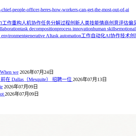
hief-people-officer-heres-how-workers-can-get-the-most-out-of-ai
力
工作重构
人机协作
任务分解
过程创新
人类技能
情商
创意评估
偏
laboration
task decomposition
process innovation
human skills
emotional 
l environment
generative AI
task automation
工作自动化
AI协作
技术创
 When we
2026年07月24日
在 Dallas（Mesquite） 招聘一位
2026年07月13日
le
2026年07月09日
not
2026年07月09日