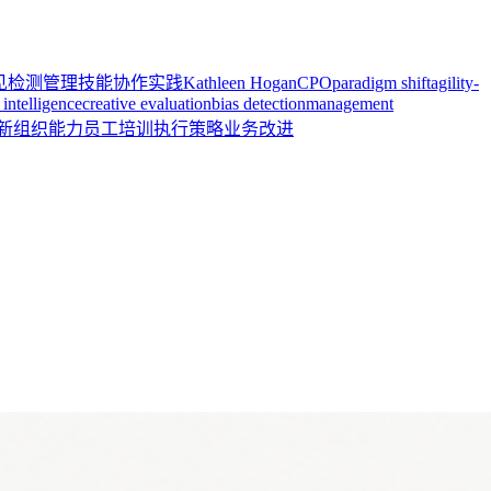
见检测
管理技能
协作实践
Kathleen Hogan
CPO
paradigm shift
agility-
intelligence
creative evaluation
bias detection
management
新
组织能力
员工培训
执行策略
业务改进