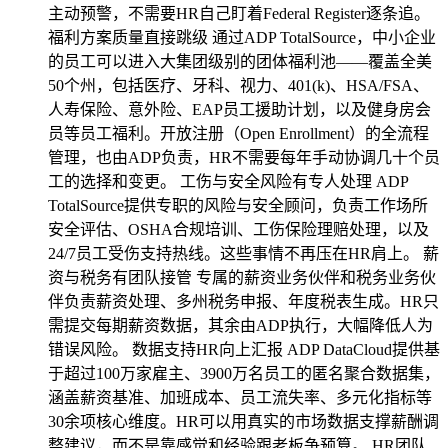
主动预警，不需要HR自己盯着Federal Register逐条追。
福利方案质量直接跳级 通过ADP TotalSource，中小企业
的员工可以进入大集团级别的团体福利池——覆盖全美
50个州，包括医疗、牙科、视力、401(k)、HSA/FSA、
人寿保险、意外险、EAP员工援助计划，以及健身房会
员等员工福利。开放注册（Open Enrollment）的全流程
管理，也由ADP负责，HR不需要每年手动协调几十个员
工的选择和变更。 工伤与安全风险有专人处理 ADP
TotalSource提供专职的风险与安全顾问，负责工作场所
安全评估、OSHA合规培训、工伤保险理赔处理，以及
24/7员工受伤支持热线。这些事情不再压在HR肩上。 薪
资与税务有团队接管 专属的薪资业务伙伴和税务业务伙
伴负责薪资处理、多州税务申报、年度税表生成。HR只
需提交每期薪资数据，其余由ADP执行，大幅降低人为
错误风险。 数据支持HR向上汇报 ADP DataCloud提供基
于超过100万家雇主、3900万名员工的匿名聚合数据集，
涵盖薪资基准、加班成本、员工流失率、多元化指标等
30余项核心维度。HR可以用真实的市场数据支撑薪酬调
整建议，而不是靠感觉和经验跟老板争预算。 HR团队