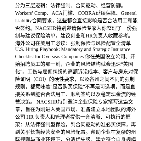
分为三层逻辑：法律强制、合同驱动、经营防御。
Workers’ Comp、ACA门槛、COBRA延续保障、General
Liability合同要求，这些都会直接影响是否合法用工和能
否签约。NACSHR特别邀请保险专家为你整理了一份强
制与建议保险清单，建议创业和HR负责人收藏参考。
海外公司在美用工必读：强制保险与风险配置全清单
U.S. Hiring Playbook: Mandatory and Strategic Insurance
Checklist for Overseas Companies 你在美国设立公司、开
始招聘员工的那一刻，企业的风险结构就会迅速“美国
化”。工伤与雇佣纠纷的高额诉讼成本、客户与房东对保
险证明（COI）的硬性要求，以及各州之间不同的强制
规则，都意味着“是否购买保险”不再是可选项，而是直
接关系到能否合法用工、顺利签约以及稳定现金流的经
营决策。 NACSHR特别邀请企业保险专家撰写这篇文
章，旨在为刚进入美国市场、准备建立本地团队的海外
公司 HR 负责人和管理者提供一套清晰、可执行的框
架：从法律强制型保险，到合同驱动的准必买保障，再
到关乎长期经营安全的风险配置。帮助企业在复杂的州
际规则与商业环境下，分清优先级，建立符合自身规模