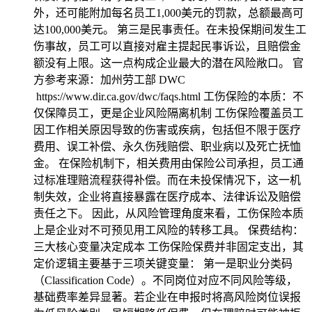
外，还可能附加每名员工1,000美元的罚款，总额最高可
达100,000美元。 第三是民事责任。在未投保期间发生工
伤事故，员工可以直接对雇主提起民事诉讼，且赔偿金
额没有上限。这一点构成企业最大的潜在风险敞口。 官
方参考来源：加州劳工部 DWC
https://www.dir.ca.gov/dwc/faqs.html 工伤保险的本质：不
仅保障员工，更是企业风险隔离机制 工伤保险覆盖员工
因工作相关原因导致的伤害或疾病，包括但不限于医疗
费用、误工补偿、永久伤残赔偿、职业病以及死亡抚恤
金。 在保险机制下，相关费用由保险公司承担，员工通
过标准理赔流程获得补偿。而在未投保情况下，这一机
制失效，企业将直接暴露在医疗成本、法律诉讼及赔偿
责任之下。 因此，从风险管理角度来看，工伤保险本质
上是企业对不可预见用工风险的转移工具。 保费结构：
三大核心变量决定成本 工伤保险保费并非固定支出，其
定价逻辑主要基于三项关键变量： 第一是职业分类码
（Classification Code）。不同岗位对应不同风险等级，
基础费率差异显著。若企业在申报时将高风险岗位误报