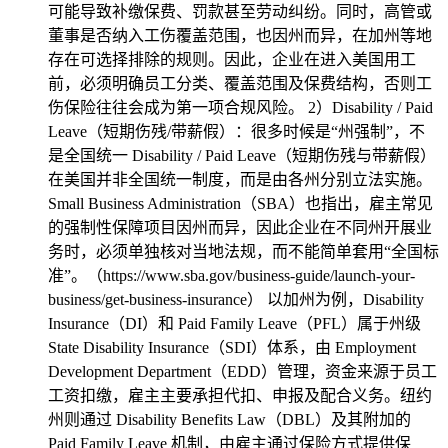
可能导致补缴保费、罚款甚至劳动纠纷。同时，高管或
董事是否纳入工伤覆盖范围，也因州而异，在加州等地
存在可选择排除的规则。因此，企业在进入美国用工
前，必须明确员工分类、覆盖范围及保费结构，否则工
伤保险往往会成为第一项合规风险。 2）Disability / Paid
Leave（短期伤残/带薪假）：很多时候是“州强制”，不
是全国统一 Disability / Paid Leave（短期伤残与带薪假）
在美国并非全国统一制度，而是由各州分别立法实施。
Small Business Administration（SBA）也指出，雇主常见
的强制性保障项目因州而异，因此企业在不同州开展业
务时，必须单独核对当地法规，而不能简单套用“全国标
准”。（https://www.sba.gov/business-guide/launch-your-
business/get-business-insurance） 以加州为例，Disability
Insurance（DI）和 Paid Family Leave（PFL）属于州级
State Disability Insurance（SDI）体系，由 Employment
Development Department（EDD）管理，资金来源于员工
工资扣缴，雇主主要承担代扣、申报及配合义务。纽约
州则通过 Disability Benefits Law（DBL）及其附加的
Paid Family Leave 机制，由雇主通过保险方式提供保