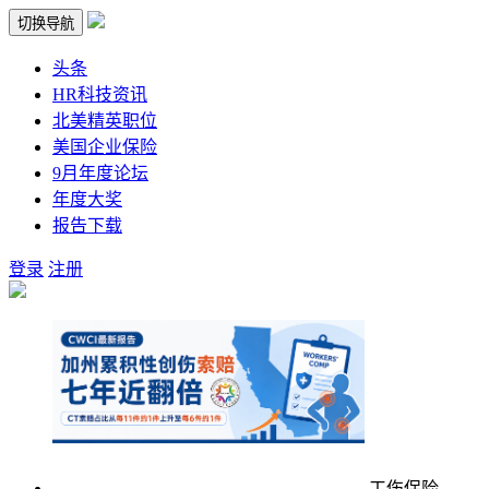
切换导航
头条
HR科技资讯
北美精英职位
美国企业保险
9月年度论坛
年度大奖
报告下载
登录
注册
工伤保险