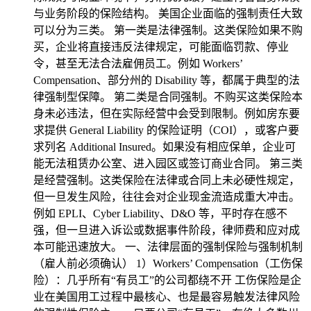
与业务阶段的保险结构。 美国企业面临的强制责任大致
可以分为三类。 第一类是法律强制。这类保险如果不购
买，企业将直接违反法律规定，可能面临罚款、停业
令，甚至无法合法雇佣员工。例如 Workers’
Compensation、部分州的 Disability 等，都属于典型的法
律强制型保障。 第二类是合同强制。不购买这类保险本
身未必违法，但在实际经营中会受到限制。例如房东要
求提供 General Liability 的保险证明（COI），或客户要
求列名 Additional Insured。如果没有相应保单，企业可
能无法租赁办公室、进入园区或签订商业合同。 第三类
是经营强制。这类保险在法律或合同上未必硬性规定，
但一旦发生风险，往往会对企业现金流造成重大冲击。
例如 EPLI、Cyber Liability、D&O 等，平时存在感不
强，但一旦进入诉讼或数据事件阶段，律师费和应对成
本可能迅速放大。 一、法律层面的强制保险与强制机制
（雇人前必须确认） 1）Workers’ Compensation（工伤保
险）：几乎所有“有员工”的公司都绕不开 工伤保险是企
业在美国用工过程中最核心、也是最容易触发法律风险