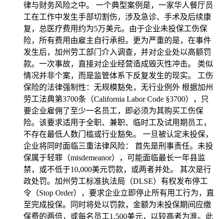
律与财务风险之中。 一个典型案例是，一家华人餐厅员
工在工作中发生手部切割伤，涉及急诊、手术及后续康
复，总医疗费用约为5万美元。由于企业未投保工伤保
险，所有费用由雇主自行承担。更为严重的是，在事件
发生后，加州劳工部门介入调查，并对企业处以高额罚
款。一次事故，直接对企业经营造成毁灭性冲击。 类似
情况并非个案，而是监管体系下反复发生的现实。 工伤
保险的法律强制性：无规模豁免，无行业例外 根据加州
劳工法典第3700条（California Labor Code §3700），只
要企业雇佣了至少一名员工，即必须为其购买工伤保
险。该要求适用于全职、兼职、临时工及试用期员工，
不存在最低人数门槛或行业豁免。 一旦被认定未投保，
企业将同时面临三重法律风险： 首先是刑事责任。未投
保属于轻罪（misdemeanor），可能面临最长一年县监
禁，或不低于10,000美元罚款，或两者并处。 其次是行
政处罚。加州劳工标准执法局（DLSE）有权发布停工
令（Stop Order），要求企业立即停止所有用工行为，直
至完成投保。同时将处以罚款，金额为未投保期间应缴
保费的两倍，或每名员工1,500美元，以较高者为准。此