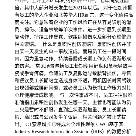
中1件，上升至2025年的约每6件中1件，七年间接近翻
倍，其中大部分增长发生在2021年以后。 对于在加州拥
有员工的华人企业和北美华人HR而言，这一变化值得高
度关注。它意味着企业的工伤风险正在从容易识别的滑
倒、摔伤、设备事故等单次事件，进一步扩展到长期重
复动作、持续工作暴露、软组织损伤以及部分心理健康
相关索赔。 什么是累积性创伤索赔？ 累积性创伤并非
由某一天发生的单一事故造成，而是员工在一段时间
内，因为重复动作、持续暴露或长期工作负荷逐渐形成
的伤害。 常见场景包括员工长期使用键盘和鼠标导致手
腕或手臂疼痛，仓储员工反复搬运导致腰背损伤，零售
和餐饮员工长期站立造成身体不适，司机因长时间驾驶
出现颈部或腰部问题，或者员工认为长期工作压力对其
心理健康造成影响。 与一次性事故不同，员工往往很难
准确指出累积性创伤发生在哪一天。主管也可能认为员
工只是暂时不舒服，直到症状逐渐加重、员工长期请
假、离职或与公司发生争议后，相关问题才被正式提
出。 CT索赔增长已经成为全州性现象 CWCI基于其
Industry Research Information System（IRIS）的数据分析