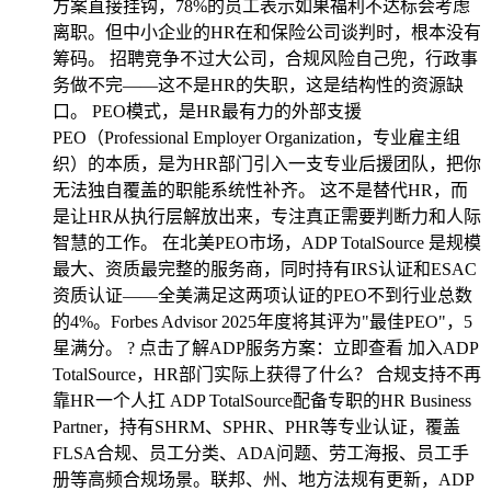
方案直接挂钩，78%的员工表示如果福利不达标会考虑
离职。但中小企业的HR在和保险公司谈判时，根本没有
筹码。 招聘竞争不过大公司，合规风险自己兜，行政事
务做不完——这不是HR的失职，这是结构性的资源缺
口。 PEO模式，是HR最有力的外部支援
PEO（Professional Employer Organization，专业雇主组
织）的本质，是为HR部门引入一支专业后援团队，把你
无法独自覆盖的职能系统性补齐。 这不是替代HR，而
是让HR从执行层解放出来，专注真正需要判断力和人际
智慧的工作。 在北美PEO市场，ADP TotalSource 是规模
最大、资质最完整的服务商，同时持有IRS认证和ESAC
资质认证——全美满足这两项认证的PEO不到行业总数
的4%。Forbes Advisor 2025年度将其评为"最佳PEO"，5
星满分。 ? 点击了解ADP服务方案：立即查看 加入ADP
TotalSource，HR部门实际上获得了什么？ 合规支持不再
靠HR一个人扛 ADP TotalSource配备专职的HR Business
Partner，持有SHRM、SPHR、PHR等专业认证，覆盖
FLSA合规、员工分类、ADA问题、劳工海报、员工手
册等高频合规场景。联邦、州、地方法规有更新，ADP