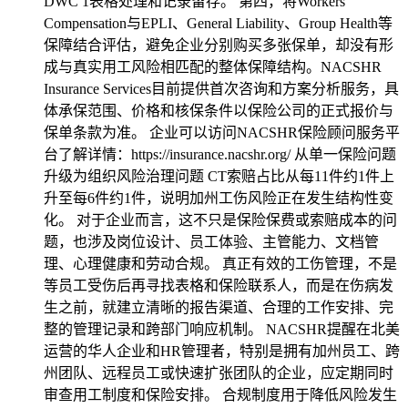
DWC 1表格处理和记录留存。 第四，将Workers’
Compensation与EPLI、General Liability、Group Health等
保障结合评估，避免企业分别购买多张保单，却没有形
成与真实用工风险相匹配的整体保障结构。NACSHR
Insurance Services目前提供首次咨询和方案分析服务，具
体承保范围、价格和核保条件以保险公司的正式报价与
保单条款为准。 企业可以访问NACSHR保险顾问服务平
台了解详情：https://insurance.nacshr.org/ 从单一保险问题
升级为组织风险治理问题 CT索赔占比从每11件约1件上
升至每6件约1件，说明加州工伤风险正在发生结构性变
化。 对于企业而言，这不只是保险保费或索赔成本的问
题，也涉及岗位设计、员工体验、主管能力、文档管
理、心理健康和劳动合规。 真正有效的工伤管理，不是
等员工受伤后再寻找表格和保险联系人，而是在伤病发
生之前，就建立清晰的报告渠道、合理的工作安排、完
整的管理记录和跨部门响应机制。 NACSHR提醒在北美
运营的华人企业和HR管理者，特别是拥有加州员工、跨
州团队、远程员工或快速扩张团队的企业，应定期同时
审查用工制度和保险安排。 合规制度用于降低风险发生