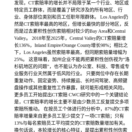
发现，CT索赔率的增长并不局限于某一个行业、地区或
特定员工群体，而是覆盖了研究涉及的所有地区、行
业、身体部位类别和员工任职年限群体。 Los Angeles仍
然是CT索赔率最高的地区，但增长最快的部分地区，反
而是过去累积性创伤索赔相对较少的Bay Area和Central
Valley。 2018年至2025年，Central Valley的CT索赔量增
长136%，Inland Empire/Orange County增长98%；相比之
下，Los Angeles虽然索赔率最高，但同期索赔量增幅为
25%。 这意味着，加州企业不能再把累积性创伤视为“洛
杉矶地区的问题”，也不能认为办公室、科技、零售或专
业服务行业天然属于低风险行业。 只要岗位中存在长期
重复动作、固定姿势、持续搬运、长时间驾驶、高频键
盘操作或其他重复性工作暴露，就可能形成相关风险。
更多员工开始提出CT索赔 CWCI研究中的一个关键结论
是，CT索赔率的增长主要不是由少数员工反复提交多项
索赔所推动。 在按员工个体进行的分析中，87%的CT索
赔率增量来自更多员工至少提交了一项CT索赔；只有
13%与每名索赔员工平均提交的CT索赔数量增加有关。
换句话说，本轮增长的核心特征，是提出累积性创伤索