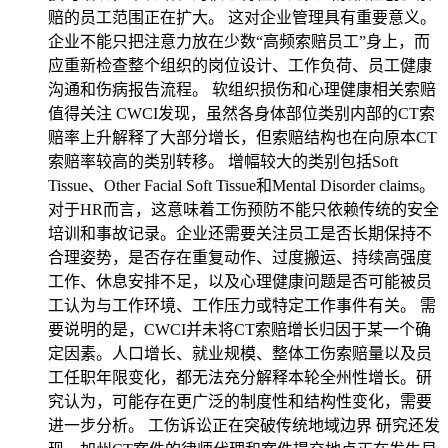
赔的员工范围正在扩大。 这对企业管理具有重要意义。
企业不能只把注意力放在少数“高频索赔员工”身上，而
应重新检查整个组织的岗位设计、工作负荷、员工健康
沟通和伤病报告流程。 软组织损伤和心理健康相关索赔
值得关注 CWCI发现，虽然各身体部位类别内部的CT索
赔率上升解释了大部分增长，但索赔结构也在向原本CT
索赔率较高的类别转移。 增幅较大的类别包括Soft
Tissue、Other Facial Soft Tissue和Mental Disorder claims。
对于HR而言，这意味着工伤预防不能只依赖传统的安全
培训和事故记录。企业还需要关注员工是否长期保持不
合理姿势，是否存在重复动作、过度搬运、持续高强度
工作、休息安排不足，以及心理健康问题是否可能被员
工认为与工作环境、工作压力或特定工作事件有关。 需
要说明的是，CWCI并未将CT索赔增长归因于某一个确
定因素。人口增长、就业规模、整体工伤索赔量以及员
工任职年限变化，都无法充分解释本轮全州性增长。研
究认为，可能存在更广泛的制度性和结构性变化，需要
进一步分析。 工伤诉讼正在突破传统地域边界 研究还发