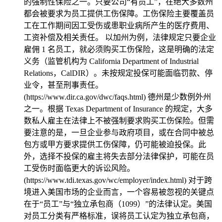
的强制性保险之一。只要公司“有员工”，在绝大多数州
都会被要求为员工提供工伤保障。工伤保险主要覆盖员
工在工作期间因工受伤或患职业病所产生的医疗费用、
工资补偿及相关责任。 以加州为例，法律规定只要企业
雇佣 1 名员工，就必须购买工伤保险，这是明确的法定
义务（监管机构为 California Department of Industrial
Relations，CalDIR）。未按规定投保可能面临罚款、停
业令，甚至刑事责任。
(https://www.dir.ca.gov/dwc/faqs.html) 德州是少数例外州
之一。根据 Texas Department of Insurance 的规定，大多
数私人雇主在法律上不被强制要求购买工伤保险。但需
要注意的是，一旦企业参与政府项目，或在合同中被总
包方或甲方要求提供工伤保障，仍可能被迫投保。此
外，选择不投保的雇主将失去部分法律保护，可能在员
工受伤时面临更大的诉讼风险。
(https://www.tdi.texas.gov/wc/employer/index.html) 对于跨
境进入美国市场的企业而言，一个容易被忽视的关键点
在于“员工”与“独立承包商（1099）”的法律认定。美国
对员工分类有严格标准，误将员工认定为独立承包商，