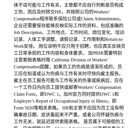
体不适可能与工作有关，主管都不应自行判断是否构成
工伤，而应及时转交HR，并按照公司的Workers’
Compensation程序联系保险公司或Claims Administrator。
企业还需要保存能够反映实际工作的资料，包括准确的
Job Description、工作地点、工作时间、岗位变化、培训
记录、人体工学调整、请假记录、工作限制和Return-to-
Work安排。 岗位说明不应只用于招聘，也应真实反映员
工日常承担的工作内容和身体要求。 加州HR需要特别
注意索赔表格时限 California Division of Workers’
Compensation提醒，如果员工的伤病是逐渐形成的，员
工应在知道或认为伤病与工作有关时尽快向雇主报告。
雇主在员工报告可能与工作有关的伤害或疾病后，应在
一个工作日内向员工提供或邮寄Workers’ Compensation
Claim Form，即DWC 1。加州官方同时提供DWC 1和
Employer’s Report of Occupational Injury or Illness，即
Form 5020等相关表格。 HR和主管不应因为员工没有明
确事故日期、症状看起来不严重，或者公司怀疑伤病与
工作无关，就延迟提供索赔表格。 是否属于可赔偿的工