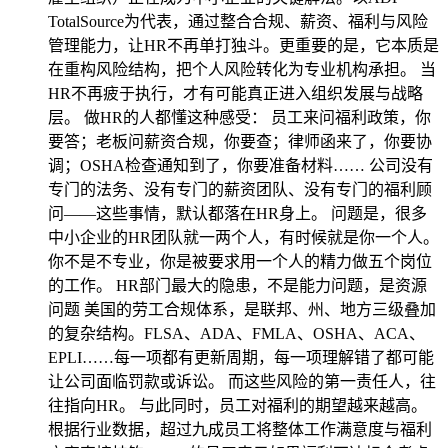
TotalSource为代表，通过整合合规、薪资、福利与风险
管理能力，让HR不再单打独斗。更重要的是，它本质是
在重构风险结构，把个人风险转化为专业机构承担。 当
HR不再疲于执行，才有可能真正进入组织发展与战略
层。 做HR的人都懂这种感受： 员工来问福利政策，你
要答；老板问薪资合规，你要查；律师函来了，你要协
调；OSHA检查通知到了，你要准备材料…… 公司没有
专门的法务、没有专门的薪资团队、没有专门的福利顾
问——这些事情，默认都落在HR身上。 问题是，很多
中小企业的HR团队就一两个人，有时候就是你一个人。
你不是不专业，你是被要求用一个人的精力做五个岗位
的工作。 HR部门最大的隐患，不是能力问题，是资源
问题 美国的劳工合规体系，是联邦、州、地方三级叠加
的复杂结构。FLSA、ADA、FMLA、OSHA、ACA、
EPLI……每一项都有更新周期，每一项理解错了都可能
让公司面临罚款或诉讼。 而这些风险的第一责任人，往
往指向HR。 与此同时，员工对福利的期望越来越高。
根据行业数据，超过九成员工将整体工作满意度与福利