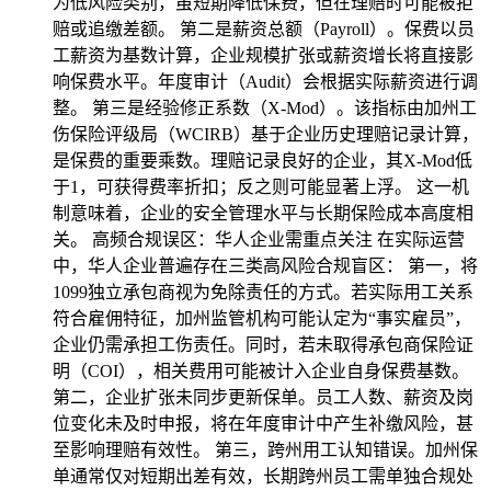
为低风险类别，虽短期降低保费，但在理赔时可能被拒
赔或追缴差额。 第二是薪资总额（Payroll）。保费以员
工薪资为基数计算，企业规模扩张或薪资增长将直接影
响保费水平。年度审计（Audit）会根据实际薪资进行调
整。 第三是经验修正系数（X-Mod）。该指标由加州工
伤保险评级局（WCIRB）基于企业历史理赔记录计算，
是保费的重要乘数。理赔记录良好的企业，其X-Mod低
于1，可获得费率折扣；反之则可能显著上浮。 这一机
制意味着，企业的安全管理水平与长期保险成本高度相
关。 高频合规误区：华人企业需重点关注 在实际运营
中，华人企业普遍存在三类高风险合规盲区： 第一，将
1099独立承包商视为免除责任的方式。若实际用工关系
符合雇佣特征，加州监管机构可能认定为“事实雇员”，
企业仍需承担工伤责任。同时，若未取得承包商保险证
明（COI），相关费用可能被计入企业自身保费基数。
第二，企业扩张未同步更新保单。员工人数、薪资及岗
位变化未及时申报，将在年度审计中产生补缴风险，甚
至影响理赔有效性。 第三，跨州用工认知错误。加州保
单通常仅对短期出差有效，长期跨州员工需单独合规处