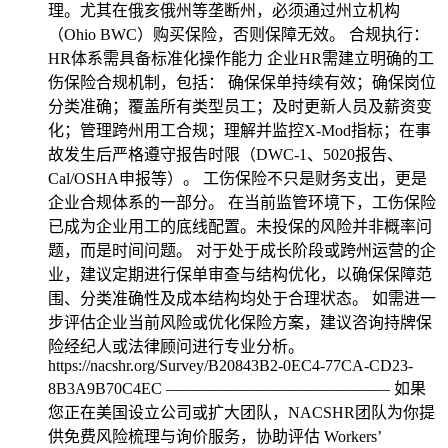
理。尤其在俄亥俄州等垄断州，必须通过州立机构
（Ohio BWC）购买保险，否则保障无效。 合规执行：
HR体系需具备标准化操作能力 企业HR需建立明确的工
伤保险合规机制，包括： 确保保单持续有效；确保岗位
分类准确；覆盖所有类型员工；及时更新人员及薪资变
化；管理跨州用工合规；理解并监控X-Mod指标；在事
故发生后严格遵守报告时限（DWC-1、5020报告、
Cal/OSHA申报等）。 工伤保险不只是财务支出，更是
企业合规体系的一部分。 在当前监管环境下，工伤保险
已成为企业用工的底线配置。未投保的风险并非概率问
题，而是时间问题。 对于处于成长阶段或跨州运营的企
业，建议定期进行保单审查与结构优化，以确保保障范
围、分类准确性及成本结构均处于合理状态。 如需进一
步评估企业当前风险或优化保险方案，建议咨询持牌保
险经纪人或法律顾问进行专业分析。
https://nacshr.org/Survey/B20843B2-0EC4-77CA-CD23-
8B3A9B70C4EC —————————————— 如果
您正在美国设立公司或扩大团队，NACSHR团队为你提
供免费风险梳理与询价服务，协助评估 Workers’