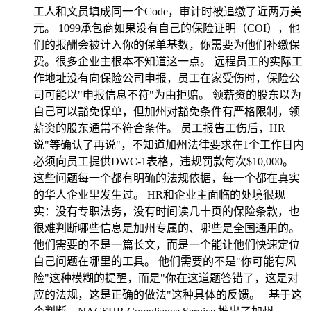
工人和文员填成同一个Code，审计时被追缴了近两万美
元。 1099承包商如果没有自己的保险证明（COI），他
们的报酬会被计入你的保单基数，你需要为他们补缴保
费。很多企业主根本不知道这一点。 远程员工的实际工
作地址没有向保险公司申报，员工在家受伤时，保险公
司可能以"申报信息不符"为由拒赔。 领薪资的股东以为
自己可以豁免保单，但加州对豁免条件有严格限制，领
薪资的股东通常不符合条件。 员工报告工伤后，HR
说"等确认了再说"，不知道加州法律要求在1个工作日内
必须向员工提供DWC-1表格，违规罚款每次$10,000。
这些问题每一个都有明确的法规依据，每一个都在真实
的华人企业里发生过。 HR和企业主面临的处境很现
实：没有专职法务，没有时间读几十页的保险条款，也
很难判断哪些信息是加州专属的、哪些是全国通用的。
他们需要的不是一篇长文，而是一个能让他们快速定位
自己问题在哪里的工具。 他们需要的不是"你可能有风
险"这种模糊的提醒，而是"你在这道题答错了，这是对
应的法规，这是正确的做法"这种具体的反馈。 基于这