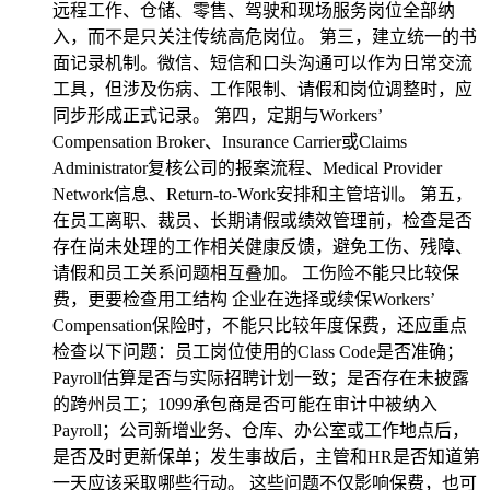
远程工作、仓储、零售、驾驶和现场服务岗位全部纳
入，而不是只关注传统高危岗位。 第三，建立统一的书
面记录机制。微信、短信和口头沟通可以作为日常交流
工具，但涉及伤病、工作限制、请假和岗位调整时，应
同步形成正式记录。 第四，定期与Workers’
Compensation Broker、Insurance Carrier或Claims
Administrator复核公司的报案流程、Medical Provider
Network信息、Return-to-Work安排和主管培训。 第五，
在员工离职、裁员、长期请假或绩效管理前，检查是否
存在尚未处理的工作相关健康反馈，避免工伤、残障、
请假和员工关系问题相互叠加。 工伤险不能只比较保
费，更要检查用工结构 企业在选择或续保Workers’
Compensation保险时，不能只比较年度保费，还应重点
检查以下问题：员工岗位使用的Class Code是否准确；
Payroll估算是否与实际招聘计划一致；是否存在未披露
的跨州员工；1099承包商是否可能在审计中被纳入
Payroll；公司新增业务、仓库、办公室或工作地点后，
是否及时更新保单；发生事故后，主管和HR是否知道第
一天应该采取哪些行动。 这些问题不仅影响保费，也可