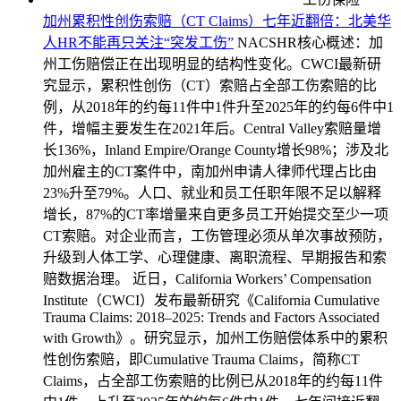
加州累积性创伤索赔（CT Claims）七年近翻倍：北美华
人HR不能再只关注“突发工伤”
NACSHR核心概述：加
州工伤赔偿正在出现明显的结构性变化。CWCI最新研
究显示，累积性创伤（CT）索赔占全部工伤索赔的比
例，从2018年的约每11件中1件升至2025年的约每6件中1
件，增幅主要发生在2021年后。Central Valley索赔量增
长136%，Inland Empire/Orange County增长98%；涉及北
加州雇主的CT案件中，南加州申请人律师代理占比由
23%升至79%。人口、就业和员工任职年限不足以解释
增长，87%的CT率增量来自更多员工开始提交至少一项
CT索赔。对企业而言，工伤管理必须从单次事故预防，
升级到人体工学、心理健康、离职流程、早期报告和索
赔数据治理。 近日，California Workers’ Compensation
Institute（CWCI）发布最新研究《California Cumulative
Trauma Claims: 2018–2025: Trends and Factors Associated
with Growth》。研究显示，加州工伤赔偿体系中的累积
性创伤索赔，即Cumulative Trauma Claims，简称CT
Claims，占全部工伤索赔的比例已从2018年的约每11件