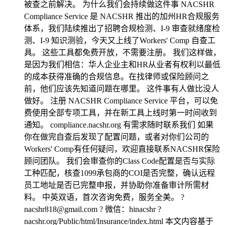
被查之前解决。 为什么我们会持续做这件事 NACSHR
Compliance Service 是 NACSHR 推出的加州HR合规服务
体系，我们陆续推出了招聘合规检测、I-9 审查就绪度检
测、I-9 知识测验，今天又上线了Workers' Comp 自查工
具。 这些工具都免费开放，不需要注册。 我们这样做，
是因为我们相信：华人企业主和HR从业者有权利以最低
的成本获得准确的合规信息。在找律师或保险顾问之
前，他们应该先知道问题在哪里。 这件事有人做比没人
做好。 注册 NACSHR Compliance Service 平台，可以免
费使用全部专项工具，并在新工具上线时第一时间收到
通知。 compliance.nacshr.org 有需求随时联系我们 如果
你在做完自查后发现了配置问题，或者对你们公司的
Workers' Comp有任何疑问，欢迎直接联系NACSHR保险
顾问团队。 我们会审查你的Class Code配置是否与实际
工种匹配，核查1099承包商的COI是否完整，确认远程
员工地址是否已完整申报，并协助你准备审计所需材
料。 中英双语，首次咨询免费，服务全美。 ?
nacshr818@gmail.com ? 微信：hinacshr ?
nacshr.org/Public/html/Insurance/index.html 本文内容基于