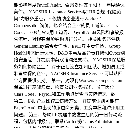
能影响年度Payroll Audit、索赔处理效率和下一年度续保
条件。 NACSHR Insurance Services以“HR合规+保险顾
问”为服务重点，不仅协助企业进行Workers’
Compensation询价，也会结合企业的员工岗位、Class
Code、1099与W-2用工边界、Payroll Audit风险和事故报
告流程，对现有保险结构进行分析。 相关服务还包括
General Liability综合责任险、EPLI雇主责任险、Group
Health团体健康保险、D&O董事及高管责任险和Cyber网
络安全险，并提供中英双语沟通支持。 NACSHR保险服
务如何协助企业？ 对于正在设立加州团队、增加员工或
准备续保的企业，NACSHR Insurance Services可以从四
个方面提供支持。 第一，对现有Workers’ Compensation
保单进行基础复盘，检查公司业务描述、员工岗位、
Class Code、Payroll和工作地点是否与实际情况一致。
第二，协助企业比较工伤险方案，并提前识别可能在
Payroll Audit中出现的承包商分类、工资申报和跨州用工
问题。 第三，帮助HR梳理事故发生后的第一日行动流
程，包括内部报告、联系Carrier或Claims Administrator、