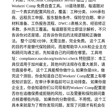
个判断，NACSHR Compliance Service 推出了加州
Workers' Comp 免费自查工具。 10道场景题，每道题对
应一个真实的配置风险点，覆盖：工种分类、1099承包
商、远程员工申报、股东豁免条件、保险空白期、审计
材料准备、工伤报告流程、DWC-1表格义务、经验修正
系数、多州员工覆盖。 每道题答完立即显示解析，不只
告诉你对还是错，还告诉你背后的法规逻辑和正确做
法。 整个过程3分钟，无需注册，完全免费。 这个工具
的目的不是替代保险顾问，而是帮助华人HR和企业主在
和顾问沟通之前，先知道自己的问题在哪里。 工具地
址：compliance.nacshr.org/tools/wc-check 特别提示：本工
具仅适用于加州雇主，其他州的法规存在重大差异，请
勿直接参考。 这个工具能帮你做什么 如果你是HR，做
完这个测验，你会知道自己在Workers' Comp配置上有哪
些知识盲区，在审计季来临前可以主动排查。 如果你是
企业主，你会知道你们公司现有的Workers' Comp配置是
否存在追缴保费或拒赔的风险，以及需要和保险顾问重
点核查哪些内容。 如果你的分数很低，不用慌。这个工
具本来就是为了帮你发现问题，发现了问题才有机会在