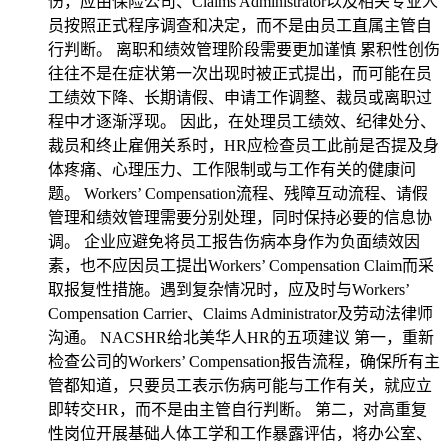
伤，应由保险公司、Claims Administrator以及相关专业人
员按照正式程序调查和决定，而不是由员工直属主管自
行判断。 离职和绩效管理阶段需要更加谨慎 累积性创伤
往往不是在症状第一次出现时被正式提出，而可能在员
工绩效下降、长期请假、申请工作调整、裁员或离职过
程中才逐渐浮现。 因此，在处理员工绩效、纪律处分、
裁员和终止雇佣关系时，HR应检查员工此前是否提及身
体疼痛、心理压力、工作限制或与工作有关的健康问
题。 Workers’ Compensation流程、残障互动流程、请假
管理和绩效管理需要分别处理，同时保持必要的信息协
调。 企业应避免将员工报告伤病本身作为负面绩效因
素，也不应因员工提出Workers’ Compensation Claim而采
取报复性措施。遇到复杂情况时，应及时与Workers’
Compensation Carrier、Claims Administrator及劳动法律师
沟通。 NACSHR给北美华人HR的五项建议 第一，重新
检查公司的Workers’ Compensation报告流程，确保所有主
管都知道，只要员工表示伤病可能与工作有关，就应立
即转交HR，而不是由主管自行判断。 第二，对高重复
性岗位开展基础人体工学和工作暴露评估，将办公室、