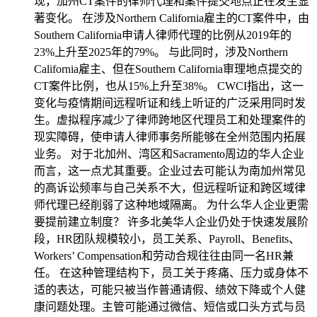
现，加州CT案件的律师代理和案件提交地点正在发生显
著变化。 在涉及Northern California雇主的CT案件中，由
Southern California申请人律师代理的比例从2019年的
23%上升至2025年的79%。 与此同时，涉及Northern
California雇主、但在Southern California审理地点提交的
CT案件比例，也从15%上升至38%。 CWCI指出，这一
变化与疫情期间远程听证和线上听证的广泛采用同时发
生。虚拟程序减少了律师跨地区代理员工和处理案件的
现实障碍，使申请人律师事务所能够在全州范围内拓展
业务。 对于北加州、湾区和Sacramento周边的华人企业
而言，这一点尤其重要。企业过去可能认为南加州常见
的高诉讼频率与自己关系不大，但远程听证和跨区域律
师代理已经削弱了这种地域隔离。 为什么华人企业更需
要提前建立制度？ 许多北美华人企业仍处于快速发展阶
段，HR团队规模较小，员工关系、Payroll、Benefits、
Workers’ Compensation和劳动合规往往由同一名HR兼
任。 在这种管理结构下，员工关于疼痛、压力或身体不
适的表达，可能只被当作普通请假、绩效下降或个人健
康问题处理。主管可能通过微信、短信或口头方式与员