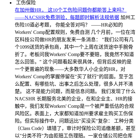
工伤保险
在加州做HR， 这10个工伤险问题你都能答上来吗？
——NACSHR免费测验，每题即时解析法规依据
加州工
伤险10道必考题， 你能全答对吗？ ——HR必知的
Workers' Comp配置规则，免费自测 几个月前，一位在湾
区科技公司做HR的朋友发来一条消息： "我们公司有几
个1099送货的承包商，其中一个上周在送货途中手腕骨
折了。老板问我Workers' Comp要不要赔，我竟然不知道
怎么回答。" 这个问题看起来很具体，但背后反映的是
一个更普遍的现象——大多数华人小企业的HR，对
Workers' Comp的掌握停留在"买了就行"的层面。至于怎
么配置、有哪些坑、出事之后怎么处理，很多人并不清
楚。 这不是能力问题，而是信息问题。 我们发现了什么
NACSHR 长期服务北美的企业，在和企业主、HR的接
触中，我们发现Workers' Comp是一个被严重低估的合规
风险区。表面上，大家都知道加州要求雇主购买工伤保
险。但实际操作中，问题远比"买没买"复杂： 工种分类
（Class Code）填错了，审计时保险公司追缴差额，甚至
以"分类不符"为由拒赔工伤理赔。一家仓储公司把仓库