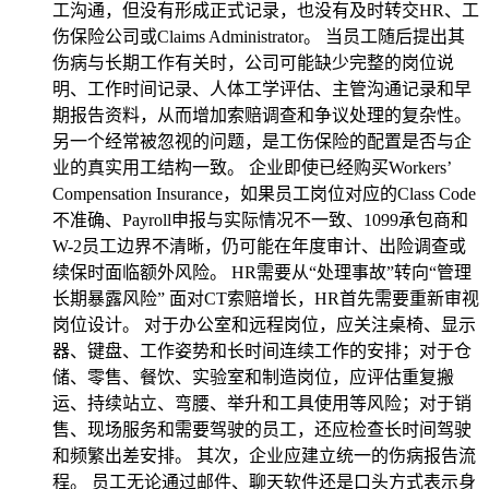
工沟通，但没有形成正式记录，也没有及时转交HR、工
伤保险公司或Claims Administrator。 当员工随后提出其
伤病与长期工作有关时，公司可能缺少完整的岗位说
明、工作时间记录、人体工学评估、主管沟通记录和早
期报告资料，从而增加索赔调查和争议处理的复杂性。
另一个经常被忽视的问题，是工伤保险的配置是否与企
业的真实用工结构一致。 企业即使已经购买Workers’
Compensation Insurance，如果员工岗位对应的Class Code
不准确、Payroll申报与实际情况不一致、1099承包商和
W-2员工边界不清晰，仍可能在年度审计、出险调查或
续保时面临额外风险。 HR需要从“处理事故”转向“管理
长期暴露风险” 面对CT索赔增长，HR首先需要重新审视
岗位设计。 对于办公室和远程岗位，应关注桌椅、显示
器、键盘、工作姿势和长时间连续工作的安排；对于仓
储、零售、餐饮、实验室和制造岗位，应评估重复搬
运、持续站立、弯腰、举升和工具使用等风险；对于销
售、现场服务和需要驾驶的员工，还应检查长时间驾驶
和频繁出差安排。 其次，企业应建立统一的伤病报告流
程。 员工无论通过邮件、聊天软件还是口头方式表示身