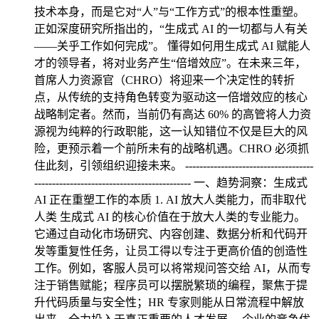
技术本身，而是它对“人”与“工作方式”的根本性重塑。
正如深度研究所指出的，“生成式 AI 的一切都与人有关
——关乎工作如何完成”。 懂得如何用生成式 AI 赋能人
才的领导者，将对业务产生“倍增效应”。在未来三年，
首席人力资源官（CHRO）将迎来一个决定性的转折
点，从传统的支持角色转变为驱动这一倍增效应的核心
战略制定者。然而，当前仍有高达 60% 的高管将人力资
源视为纯粹的行政职能，这一认知错位不仅是巨大的风
险，更预示着一个前所未有的战略机遇。CHRO 必须抓
住此刻，引领组织迎接未来。 ------------------------------------
-------------------------------------------- 一、趋势洞察：生成式
AI 正在重塑工作的本质 1. AI 放大人类能力，而非取代
人类 生成式 AI 的核心价值在于放大人类的专业能力。
它通过自动化市场研究、内容创建、数据分析和代码开
发等重复性任务，让员工得以专注于更高价值的创造性
工作。例如，客服人员可以将常规问答交给 AI，从而专
注于销售赋能；程序员可以摆脱繁琐的编程，聚焦于提
升代码质量与安全性；HR 专家则能从日常流程中解放