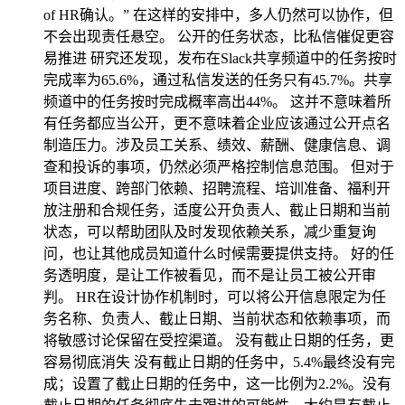
of HR确认。” 在这样的安排中，多人仍然可以协作，但
不会出现责任悬空。 公开的任务状态，比私信催促更容
易推进 研究还发现，发布在Slack共享频道中的任务按时
完成率为65.6%，通过私信发送的任务只有45.7%。共享
频道中的任务按时完成概率高出44%。 这并不意味着所
有任务都应当公开，更不意味着企业应该通过公开点名
制造压力。涉及员工关系、绩效、薪酬、健康信息、调
查和投诉的事项，仍然必须严格控制信息范围。 但对于
项目进度、跨部门依赖、招聘流程、培训准备、福利开
放注册和合规任务，适度公开负责人、截止日期和当前
状态，可以帮助团队及时发现依赖关系，减少重复询
问，也让其他成员知道什么时候需要提供支持。 好的任
务透明度，是让工作被看见，而不是让员工被公开审
判。 HR在设计协作机制时，可以将公开信息限定为任
务名称、负责人、截止日期、当前状态和依赖事项，而
将敏感讨论保留在受控渠道。 没有截止日期的任务，更
容易彻底消失 没有截止日期的任务中，5.4%最终没有完
成；设置了截止日期的任务中，这一比例为2.2%。没有