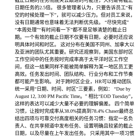
截止日期的任务彻底失去跟进的可能性，大约是有截止
日期任务的2.5倍。 很多管理者认为，只要告诉员工“有
空的时候处理一下”，就可以减少压力。但对员工来说，
没有日期通常也意味着无法判断优先级。 “尽快完成”
“本周处理”“有时间看一下”都不是足够清楚的截止日
期。一个有效的截止日期不仅要有日期，必要时还应说
明具体时间和时区。 这对分布在美国不同州、加拿大以
及亚洲的团队尤其重要。研究还观察到，美国东部时区
工作空间中的任务按时完成率高于太平洋时区工作空
间，但这一结果同样不能被简单解释为某一地区员工更
高效。任务发出时间、团队结构、行业分布和工作节奏
都可能产生影响。 对于跨时区企业，HR可以推动团队
统一采用“日期、时间、时区”三要素，例如： “Due by
August 12, 3:00 PM Pacific Time。” 相比“EOD Tuesday”，
这样的表达可以减少大量不必要的理解偏差。 四个简单
习惯，让按时完成率从38.0%提高到78.4% Chaser最终总
结出四项与可靠交付高度相关的任务习惯：指定一名负
责人、在共享频道中发布任务、设置明确且较紧的截止
日期，以及尽量在上午发出任务。 只采用其中一项习惯