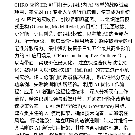
CHRO 应将 HR 部门打造为组织内 AI 转型的战略试点
项目，率先对 HR 专业人员进行再培训，使其成为组织
内 AI 应用的实践者、引领者和赋能者。 2. 组织运营模
式重构 (Operating Model Redesign) 目标：打造更敏捷、
更智能、更具创造力的组织模式，以释放 AI 的全部潜
力。 行动建议： 聚焦高价值应用场景：避免被海量的可
能性分散精力。集中资源投资于三到五个最具商业影响
力的 AI 应用场景（“Focus on the top five. Or three.”），
以点带面，实现价值最大化。 建立快速迭代与试错文
化：鼓励团队以“快速失败”（fail fast）的方式进行小范
围实验。建立跨部门的反馈循环机制，系统性地分享成
功案例、失败教训和实践经验。 利用 AI 优化工作流
程：应用 AI 增强的流程挖掘技术，深入分析现有工作
流程，精准识别瓶颈与低效环节，并通过智能化改造加
速决策效率。 3. AI 治理与伦理 (AI Governance) 目标：
建立负责任的 AI 使用框架，确保技术向善，规避潜在
风险。 行动建议： 建立明确的道德准则：制定并推行一
套清晰的 AI 道德使用框架，其中包含明确的标准、指