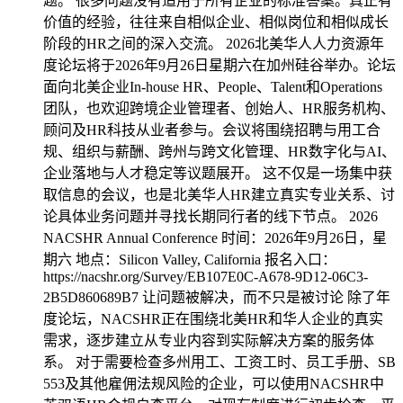
题。 很多问题没有适用于所有企业的标准答案。真正有
价值的经验，往往来自相似企业、相似岗位和相似成长
阶段的HR之间的深入交流。 2026北美华人人力资源年
度论坛将于2026年9月26日星期六在加州硅谷举办。论坛
面向北美企业In-house HR、People、Talent和Operations
团队，也欢迎跨境企业管理者、创始人、HR服务机构、
顾问及HR科技从业者参与。会议将围绕招聘与用工合
规、组织与薪酬、跨州与跨文化管理、HR数字化与AI、
企业落地与人才稳定等议题展开。 这不仅是一场集中获
取信息的会议，也是北美华人HR建立真实专业关系、讨
论具体业务问题并寻找长期同行者的线下节点。 2026
NACSHR Annual Conference 时间：2026年9月26日，星
期六 地点：Silicon Valley, California 报名入口：
https://nacshr.org/Survey/EB107E0C-A678-9D12-06C3-
2B5D860689B7 让问题被解决，而不只是被讨论 除了年
度论坛，NACSHR正在围绕北美HR和华人企业的真实
需求，逐步建立从专业内容到实际解决方案的服务体
系。 对于需要检查多州用工、工资工时、员工手册、SB
553及其他雇佣法规风险的企业，可以使用NACSHR中