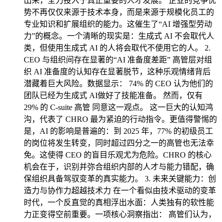
出来，全力投入于真正重要的人才发展。 企业的竞争优
势不再仅仅来源于技术本身，而是来源于规模化员工的
专业知识和扩展组织的能力。这催生了“AI 增强型劳动
力”的概念。一个清晰的现实是：生成式 AI 不会取代人
类，但使用生成式 AI 的人将会取代不使用它的人。 2.
CEO 与组织间存在显著的“AI 准备度差距” 高管层对组
织 AI 准备度的认知存在显著脱节，这种乐观情绪背后
潜藏着巨大风险。数据显示： 74% 的 CEO 认为他们的
团队已经为生成式 AI做好了技能准备。 然而，仅有
29% 的 C-suite 高管 同意这一观点。 这一巨大的认知鸿
沟，代表了 CHRO 最为紧迫的行动指令。更值得警惕的
是，AI 的影响是普遍的：到 2025 年，77% 的初级员工
的岗位将发生转变，同时超过四分之一的高管也无法幸
免。这使得 CEO 的盲目乐观尤为危险。CHRO 的核心
机会在于，识别并弥合组织内部的人才与能力错配，确
保组织具备驾驭变革的真实能力。 3. 未来关键能力：创
造力与协作力超越技术力 在一个看似由技术驱动的变革
时代，一个反直觉的真相浮出水面：人类独有的软性能
力正变得空前重要。一项核心洞察指出： 高管们认为，