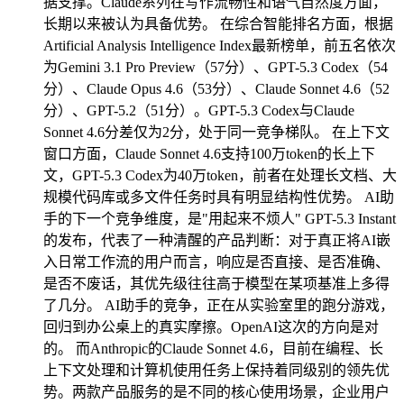
据支撑。Claude系列在写作流畅性和语气自然度方面，
长期以来被认为具备优势。 在综合智能排名方面，根据
Artificial Analysis Intelligence Index最新榜单，前五名依次
为Gemini 3.1 Pro Preview（57分）、GPT-5.3 Codex（54
分）、Claude Opus 4.6（53分）、Claude Sonnet 4.6（52
分）、GPT-5.2（51分）。GPT-5.3 Codex与Claude
Sonnet 4.6分差仅为2分，处于同一竞争梯队。 在上下文
窗口方面，Claude Sonnet 4.6支持100万token的长上下
文，GPT-5.3 Codex为40万token，前者在处理长文档、大
规模代码库或多文件任务时具有明显结构性优势。 AI助
手的下一个竞争维度，是"用起来不烦人" GPT-5.3 Instant
的发布，代表了一种清醒的产品判断：对于真正将AI嵌
入日常工作流的用户而言，响应是否直接、是否准确、
是否不废话，其优先级往往高于模型在某项基准上多得
了几分。 AI助手的竞争，正在从实验室里的跑分游戏，
回归到办公桌上的真实摩擦。OpenAI这次的方向是对
的。 而Anthropic的Claude Sonnet 4.6，目前在编程、长
上下文处理和计算机使用任务上保持着同级别的领先优
势。两款产品服务的是不同的核心使用场景，企业用户