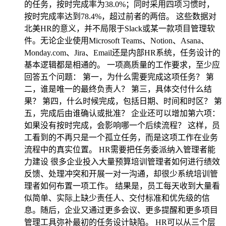
的任务，按时完成率为38.0%；同时采用四项习惯时，
按时完成率达到78.4%，超过前者的两倍。 这些数据对
北美HR的意义，并不局限于Slack或某一款项目管理软
件。无论企业使用Microsoft Teams、Notion、Asana、
Monday.com、Jira、Email还是内部HR系统，任务设计的
基本逻辑都是相通的。 一项高质量的工作要求，至少应
回答五个问题： 第一，为什么需要完成这项任务？ 第
二，谁是唯一的最终负责人？ 第三，具体交付什么结
果？ 第四，什么时候完成，包括日期、时间和时区？ 第
五，完成后由谁确认或批准？ 企业还可以增加第六项：
如果没有按时完成，会影响哪一个后续流程？ 这样，员
工看到的不再只是一个孤立任务，而是这项工作在业务
流程中的真实位置。 HR需要把任务委派纳入管理者能
力建设 很多企业投入大量预算培训管理者如何进行绩效
反馈、处理冲突和开展一对一沟通，却很少系统培训管
理者如何布置一项工作。 结果是，员工每天收到大量看
似简单、实际上缺少责任人、交付标准和优先级的信
息。随后，企业又通过更多会议、更多提醒和更多项目
管理工具弥补最初的任务设计缺陷。 HR可以从三个层