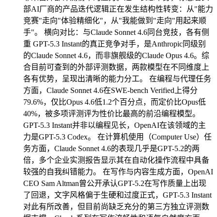
部AI厂商的产品迭代逻辑正在发生结构性转变：从"能力
竞赛"走向"体验精细化"，从"我能做到"走向"用起来顺
手"。 横向对比：与Claude Sonnet 4.6同台竞技，各有侧
重 GPT-5.3 Instant的真正竞争对手，是Anthropic同级别
的Claude Sonnet 4.6，而非旗舰级的Claude Opus 4.6。综
合目前可查到的外部评测数据，两款模型在不同维度上
各有优势，呈现出清晰的能力分工。 在编程与代理任务
方面，Claude Sonnet 4.6在SWE-bench Verified上得分
79.6%，仅比Opus 4.6低1.2个百分点，而定价比Opus低
40%，被多项评测评为性价比最高的前沿编程模型。
GPT-5.3 Instant并非以编程见长，OpenAI在该领域的主
力是GPT-5.3 Codex。 在计算机使用（Computer Use）任
务方面，Claude Sonnet 4.6的表现几乎是GPT-5.2的两
倍，多个企业实测报告显示其在自动化操作流程中具备
较强的自我纠错能力。 在写作与内容生成方面，OpenAI
CEO Sam Altman曾公开承认GPT-5.2在写作质量上出现
了回退，文字风格偏于生硬和过度正式，GPT-5.3 Instant
对此有所改善，但目前尚缺乏充分的第三方独立评测数