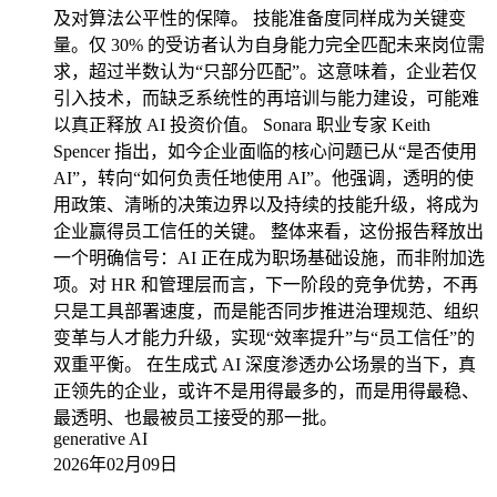
及对算法公平性的保障。 技能准备度同样成为关键变
量。仅 30% 的受访者认为自身能力完全匹配未来岗位需
求，超过半数认为“只部分匹配”。这意味着，企业若仅
引入技术，而缺乏系统性的再培训与能力建设，可能难
以真正释放 AI 投资价值。 Sonara 职业专家 Keith
Spencer 指出，如今企业面临的核心问题已从“是否使用
AI”，转向“如何负责任地使用 AI”。他强调，透明的使
用政策、清晰的决策边界以及持续的技能升级，将成为
企业赢得员工信任的关键。 整体来看，这份报告释放出
一个明确信号：AI 正在成为职场基础设施，而非附加选
项。对 HR 和管理层而言，下一阶段的竞争优势，不再
只是工具部署速度，而是能否同步推进治理规范、组织
变革与人才能力升级，实现“效率提升”与“员工信任”的
双重平衡。 在生成式 AI 深度渗透办公场景的当下，真
正领先的企业，或许不是用得最多的，而是用得最稳、
最透明、也最被员工接受的那一批。
generative AI
2026年02月09日