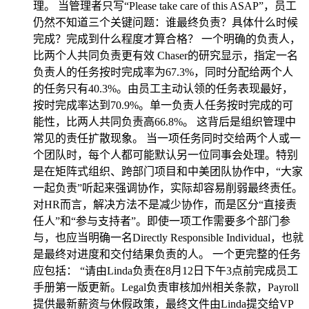
理。 当管理者只写“Please take care of this ASAP”，员工
仍然不知道三个关键问题：谁最终负责？具体什么时候
完成？完成到什么程度才算合格？ 一个明确的负责人，
比两个人共同负责更有效 Chaser的研究显示，指定一名
负责人的任务按时完成率为67.3%，同时分配给两个人
的任务只有40.3%。由员工主动认领的任务表现最好，
按时完成率达到70.9%。单一负责人任务按时完成的可
能性，比两人共同负责高66.8%。 这背后是组织管理中
常见的责任扩散现象。 当一项任务同时交给两个人或一
个团队时，每个人都可能默认另一位同事会处理。特别
是在矩阵式组织、跨部门项目和中美团队协作中，“大家
一起负责”听起来强调协作，实际却容易削弱最终责任。
对HR而言，解决方法不是减少协作，而是区分“直接责
任人”和“参与支持者”。即使一项工作需要多个部门参
与，也应当明确一名Directly Responsible Individual，也就
是最终对进度和交付结果负责的人。 一个更完整的任务
应包括： “请由Linda负责在8月12日下午3点前完成员工
手册第一版更新。Legal负责审核加州相关条款，Payroll
提供最新薪资与休假政策，最终文件由Linda提交给VP