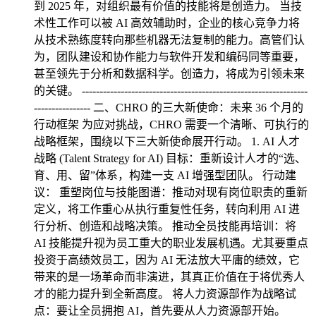
到 2025 年，对组织最有价值的技能将是创造力。 当技
术性工作可以被 AI 高效辅助时，企业的核心竞争力将
从技术熟练度转向那些机器无法复制的能力。高管们认
为，团队建设和协作能力与软件开发和编码同等重要，
甚至领先于分析和数据科学。创造力，将成为引领未来
的关键。 ----------------------------------------------------------------
---------------- 二、CHRO 的三大新使命：未来 36 个月的
行动框架 为应对挑战，CHRO 需要一个清晰、可执行的
战略框架，围绕以下三大新使命展开行动。 1. AI 人才
战略 (Talent Strategy for AI) 目标：重新设计人才的“选、
育、用、留”体系，构建一支 AI 增强型团队。 行动建
议： 重塑岗位与技能图谱：推动对现有岗位职责的重新
定义，将工作重心从执行重复性任务，转向利用 AI 进
行分析、创造和战略决策。 推动全员技能再培训：将
AI 技能提升视为员工重大的职业发展机遇。尤其要重点
投资于高绩效员工，因为 AI 无法放大平庸的绩效，它
带来的是一场革命而非演进，其真正价值在于将优秀人
才的能力提升到全新高度。 将人力资源部作为战略试
点：要让全员拥抱 AI，首先要从人力资源部开始。