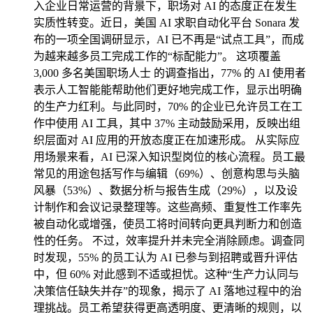
入企业日常运营的背景下，职场对 AI 的态度正在发生
实质性转变。近日，美国 AI 求职自动化平台 Sonara 发
布的一项全国调研显示，AI 已不再是“试点工具”，而成
为越来越多员工完成工作的“标配能力”。 这项覆盖
3,000 多名美国职场人士 的调查指出，77% 的 AI 使用者
表示人工智能能帮助他们更好地完成工作，显示出明确
的生产力红利。与此同时，70% 的企业已允许员工在工
作中使用 AI 工具，其中 37% 主动鼓励采用，反映出组
织层面对 AI 应用的开放态度正在加速形成。 从实际应
用场景来看，AI 已深入知识型岗位的核心流程。员工最
常见的用途包括写作与编辑（69%）、创意构思与头脑
风暴（53%）、数据分析与报告生成（29%），以及设
计制作和会议记录整理等。这些高频、重复性工作率先
被自动化或增强，使员工将时间转向更具判断力和创造
性的任务。 不过，效率提升并未完全消除顾虑。调查同
时发现，55% 的员工认为 AI 已参与到招聘或晋升评估
中，但 60% 对此感到不适或担忧。这种“生产力认同与
决策信任缺失并存”的现象，揭示了 AI 落地过程中的治
理挑战。员工希望获得更高透明度、更清晰的规则，以