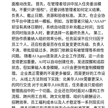
面推动改变。 首先，在管理者培训中加入任务委派模
块。不要只讲“授权”，还要训练管理者如何定义结果、
负责人、截止日期、资源和验收标准。 其次，在企业协
作平台中建立统一模板。例如，当管理者只输入“ASAP”
却没有具体日期时，系统自动提示补充截止时间；当任
务同时指派多人时，要求选择一名最终负责人。 第三，
把协作质量纳入组织效率分析。任务延误不应只归因于
员工个人，还应检查是否存在反复变更优先级、负责人
不清、审批层级过多、跨部门依赖没有被管理等系统性
问题。 随着AI Agent逐渐进入企业工作流程，这一点会
变得更加重要。AI可以自动创建任务、发送提醒和追踪
状态，但如果输入本身模糊，AI只会更快地复制模糊管
理。 企业真正需要的不是更多催促，而是更好的工作设
计。 从线上方法到线下实践：北美华人HR需要更深入
的同行交流 对于北美华人HR而言，任务委派只是组织
管理挑战中的一个切面。企业还在同时面对AI重构工作
流程、跨州用工合规、跨文化管理、组织与薪酬设计、
招聘效率、员工福利成本以及人才稳定等一系列现实问