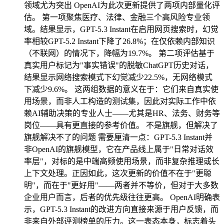
领域尤为突出 OpenAI为此次更新提供了两项内部量化评
估。 第一项聚焦医疗、法律、金融三个高风险专业领
域。结果显示，GPT-5.3 Instant在启用网页搜索时，幻觉
率相较GPT-5.2 Instant下降了26.8%；在仅依赖内部知识
（不联网）的情况下，降幅为19.7%。 第二项评估基于
真实用户标记为"事实错误"的脱敏ChatGPT历史对话，
结果显示网络搜索模式下幻觉减少22.5%，无网络模式
下减少9.6%。 这两组数据的意义在于：它们来自真实使
用场景，而非人工构造的测试集，因此对实际工作中依
赖AI辅助决策的专业人士——尤其是HR、法务、财务等
岗位——具有更直接的参考价值。 不是旗舰，但解决了
旗舰解决不了的问题 需要厘清一点：GPT-5.3 Instant并
非OpenAI的旗舰模型，它在产品线上属于"日常对话效
率层"，对标的是中端高频使用场景，而非复杂推理或长
上下文处理。正因如此，这次更新的价值不在于"更聪
明"，而在于"更好用"——两者并不等价，但对于大多数
企业用户而言，后者的优先级往往更高。 OpenAI明确表
示，GPT-5.3 Instant的改进方向直接来源于用户反馈，而
非来自外部评测榜单的压力。这一表态本身，标志着头