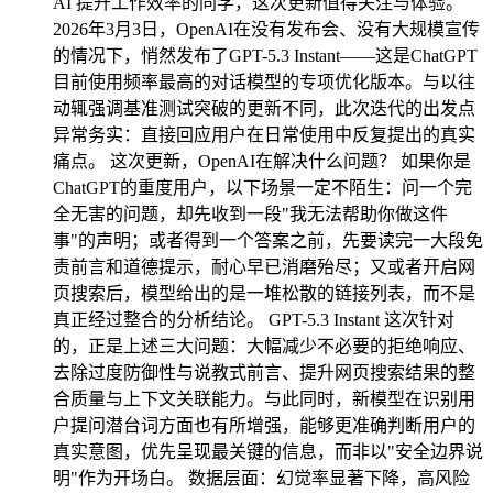
AI 提升工作效率的同学，这次更新值得关注与体验。
2026年3月3日，OpenAI在没有发布会、没有大规模宣传
的情况下，悄然发布了GPT-5.3 Instant——这是ChatGPT
目前使用频率最高的对话模型的专项优化版本。与以往
动辄强调基准测试突破的更新不同，此次迭代的出发点
异常务实：直接回应用户在日常使用中反复提出的真实
痛点。 这次更新，OpenAI在解决什么问题？ 如果你是
ChatGPT的重度用户，以下场景一定不陌生：问一个完
全无害的问题，却先收到一段"我无法帮助你做这件
事"的声明；或者得到一个答案之前，先要读完一大段免
责前言和道德提示，耐心早已消磨殆尽；又或者开启网
页搜索后，模型给出的是一堆松散的链接列表，而不是
真正经过整合的分析结论。 GPT-5.3 Instant 这次针对
的，正是上述三大问题：大幅减少不必要的拒绝响应、
去除过度防御性与说教式前言、提升网页搜索结果的整
合质量与上下文关联能力。与此同时，新模型在识别用
户提问潜台词方面也有所增强，能够更准确判断用户的
真实意图，优先呈现最关键的信息，而非以"安全边界说
明"作为开场白。 数据层面：幻觉率显著下降，高风险