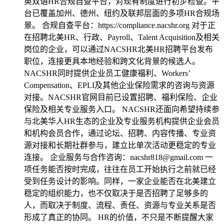
英双语HR合规自查平台，对现有制度进行初步检查。平
台已覆盖加州、德州、纽约及联邦层面的多项HR合规场
景。 合规自查平台：https://compliance.nacshr.org 对于正
在招聘北美HR、行政、Payroll、Talent Acquisition及相关
岗位的企业，可以通过NACSHR北美HR招聘平台发布
职位，连接更具本地经验和跨文化背景的候选人。
NACSHR同时提供企业员工健康福利、Workers’
Compensation、EPLI及其他企业保险需求的咨询与资源
对接。NACSHR官网目前已设置招聘、福利保险、企业
保险及相关专业服务入口。 NACSHR还面向希望持续参
与北美华人HR生态的企业及专业服务机构提供企业会员
和机构会员合作，通过论坛、招聘、内容传播、专业资
源对接和长期社群参与，建立比单次活动更稳定的专业
连接。 企业服务与合作咨询：nacshr818@gmail.com 一
项任务能否按时完成，往往在员工开始执行之前就已经
受到任务设计的影响。同样，一家企业能否在北美建立
稳定的组织能力，也不仅取决于是否招聘了足够多的
人，而取决于制度、流程、责任、资源与专业关系是否
形成了真正的协同。 HR的价值，不只是不断提醒大家