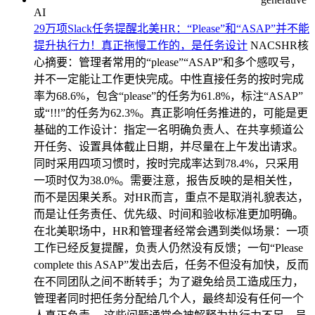
AI
29万项Slack任务提醒北美HR：“Please”和“ASAP”并不能
提升执行力！真正拖慢工作的，是任务设计
NACSHR核
心摘要：管理者常用的“please”“ASAP”和多个感叹号，
并不一定能让工作更快完成。中性直接任务的按时完成
率为68.6%，包含“please”的任务为61.8%，标注“ASAP”
或“!!!”的任务为62.3%。真正影响任务推进的，可能是更
基础的工作设计：指定一名明确负责人、在共享频道公
开任务、设置具体截止日期，并尽量在上午发出请求。
同时采用四项习惯时，按时完成率达到78.4%，只采用
一项时仅为38.0%。需要注意，报告反映的是相关性，
而不是因果关系。对HR而言，重点不是取消礼貌表达，
而是让任务责任、优先级、时间和验收标准更加明确。
在北美职场中，HR和管理者经常会遇到类似场景：一项
工作已经反复提醒，负责人仍然没有反馈；一句“Please
complete this ASAP”发出去后，任务不但没有加快，反而
在不同团队之间不断转手；为了避免给员工造成压力，
管理者同时把任务分配给几个人，最终却没有任何一个