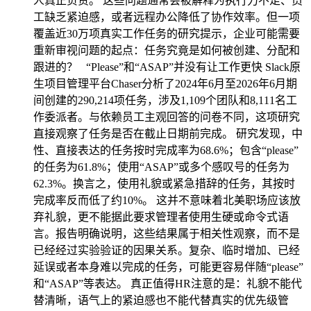
人真正负责。 这些问题通常会被解释为执行力不足、员
工缺乏紧迫感，或者远程办公降低了协作效率。但一项
覆盖近30万项真实工作任务的研究提示，企业可能需要
重新审视问题的起点：任务究竟是如何被创建、分配和
跟进的？ “Please”和“ASAP”并没有让工作更快 Slack原
生项目管理平台Chaser分析了2024年6月至2026年6月期
间创建的290,214项任务，涉及1,109个团队和8,111名工
作委派者。与依赖员工主观回答的问卷不同，这项研究
直接观察了任务是否在截止日期前完成。 研究发现，中
性、直接表达的任务按时完成率为68.6%；包含“please”
的任务为61.8%；使用“ASAP”或多个感叹号的任务为
62.3%。换言之，使用礼貌或紧急措辞的任务，其按时
完成率反而低了约10%。 这并不意味着北美职场应该放
弃礼貌，更不能据此要求管理者使用生硬或命令式语
言。报告明确说明，这些结果属于相关性观察，而不是
已经经过实验验证的因果关系。复杂、临时增加、已经
延误或者本身难以完成的任务，可能更容易伴随“please”
和“ASAP”等表达。 真正值得HR注意的是：礼貌不能代
替清晰，语气上的紧迫感也不能代替真实的优先级管