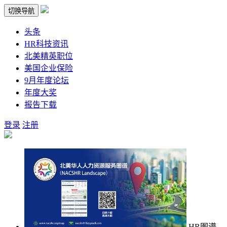
切换导航
头条
HR科技资讯
北美精英职位
美国企业保险
9月年度论坛
年度大奖
报告下载
登录
注册
HR图谱