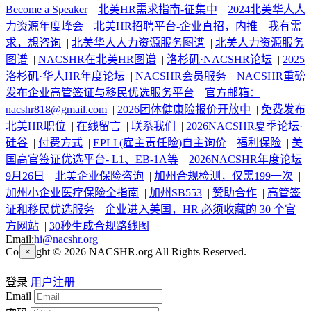
Become a Speaker
|
北美HR需求指南-征集中
|
2024北美华人人
力资源年度峰会
|
北美HR招聘平台-企业直招，内推
|
我有需
求，想咨询
|
北美华人人力资源服务图谱
|
北美人力资源服务
图谱
|
NACSHR在北美HR图谱
|
洛杉矶·NACSHR论坛
|
2025
洛杉矶·华人HR年度论坛
|
NACSHR会员服务
|
NACSHR重磅
发布企业高管签证与移民优选服务平台
|
官方邮箱：
nacshr818@gmail.com
|
2026团体健康险报价开放中
|
免费发布
北美HR职位
|
在线留言
|
联系我们
|
2026NACSHR夏季论坛·
硅谷
|
付费方式
|
EPLI (雇主责任险)自主询价
|
福利保险
|
美
国高官签证优选平台- L1、EB-1A等
|
2026NACSHR年度论坛
9月26日
|
北美企业保险咨询
|
加州合规检测，仅需199一次
|
加州小企业医疗保险全指南
|
加州SB553
|
赞助合作
|
高管签
证和移民优选服务
|
企业进入美国，HR 必须收藏的 30 个官
方网站
|
30秒生成合规路线图
Email:
hi@nacshr.org
Copyright © 2026 NACSHR.org All Rights Reserved.
×
登录
用户注册
Email