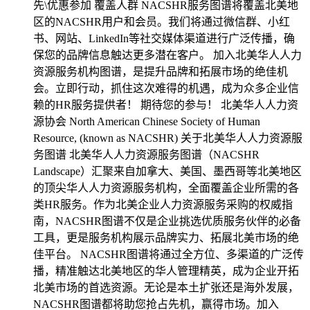
先\优惠参加 覆盖人群 NACSHR服务图谱将覆盖北美地
区的NACSHR用户和会员。我们将通过微信群、小红
书、网站、LinkedIn等社交媒体渠道进行广泛传播，确
保您的品牌信息触达更多潜在客户。 加入北美华人人力
资源服务机构图谱，是提升品牌和拓展市场的绝佳机
会。立即行动，抓住这次难得的机遇，成为众多企业信
赖的HR服务提供者！ 期待您的参与！ 北美华人人力资
源协会 North American Chinese Society of Human
Resource, (known as NACSHR) 关于北美华人人力资源服
务图谱 北美华人人力资源服务图谱（NACSHR
Landscape）汇聚来自加拿大、美国、墨西哥等北美地区
的顶尖华人人力资源服务机构，全面覆盖企业所需的各
类HR服务。作为北美企业人力资源服务采购的权威指
南，NACSHR图谱不仅是企业挑选优质服务伙伴的必备
工具，更是服务机构展示品牌实力、拓展北美市场的绝
佳平台。 NACSHR图谱将通过全方位、多渠道的广泛传
播，精准触达北美地区的华人管理精英，成为企业开拓
北美市场的首选资源。无论是本土扩张还是海外发展，
NACSHR图谱都将助您抢占先机，赢得市场。加入