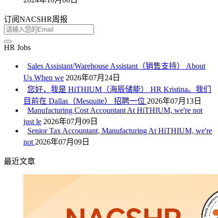
订阅NACSHR周报
HR Jobs
Sales Assistant/Warehouse Assistant（销售支持） About
Us When we
2026年07月24日
您好，我是 HiTHIUM（海辰储能） HR Kristina。我们
目前在 Dallas（Mesquite） 招聘一位
2026年07月13日
Manufacturing Cost Accountant At HiTHIUM, we're not
just le
2026年07月09日
Senior Tax Accountant, Manufacturing At HiTHIUM, we're
not
2026年07月09日
最近文章