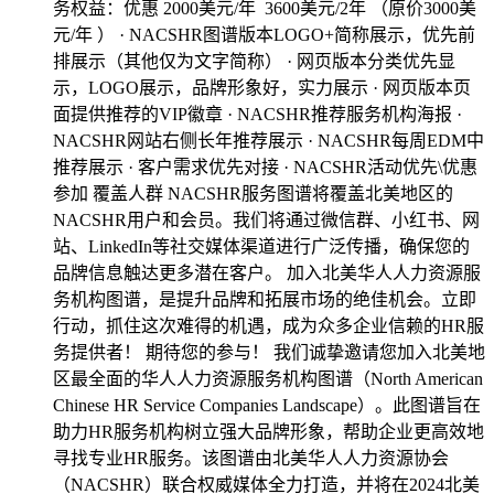
务权益：优惠 2000美元/年 3600美元/2年 （原价3000美
元/年 ） · NACSHR图谱版本LOGO+简称展示，优先前
排展示（其他仅为文字简称） · 网页版本分类优先显
示，LOGO展示，品牌形象好，实力展示 · 网页版本页
面提供推荐的VIP徽章 · NACSHR推荐服务机构海报 ·
NACSHR网站右侧长年推荐展示 · NACSHR每周EDM中
推荐展示 · 客户需求优先对接 · NACSHR活动优先\优惠
参加 覆盖人群 NACSHR服务图谱将覆盖北美地区的
NACSHR用户和会员。我们将通过微信群、小红书、网
站、LinkedIn等社交媒体渠道进行广泛传播，确保您的
品牌信息触达更多潜在客户。 加入北美华人人力资源服
务机构图谱，是提升品牌和拓展市场的绝佳机会。立即
行动，抓住这次难得的机遇，成为众多企业信赖的HR服
务提供者！ 期待您的参与！ 我们诚挚邀请您加入北美地
区最全面的华人人力资源服务机构图谱（North American
Chinese HR Service Companies Landscape）。此图谱旨在
助力HR服务机构树立强大品牌形象，帮助企业更高效地
寻找专业HR服务。该图谱由北美华人人力资源协会
（NACSHR）联合权威媒体全力打造，并将在2024北美