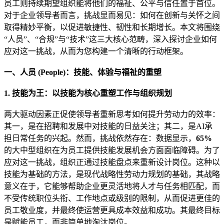
员工则持续期望组织能将他们的福祉、公平与信任置于首位。
对于企业领导者而言，挑战显而易见：如何在创新与关怀之间
取得精妙平衡，以促进敏捷性、韧性和长期增长。本文将围绕
“人员”、“合规”与“技术”这三大核心范畴，深入探讨企业如何
应对这一挑战，从而为您构建一个清晰的行动框架。
一、人员 (People)：技能、体验与福祉的重塑
1. 技能为王：以技能为核心重塑工作与组织规划
两大驱动因素正促使领导者重新思考如何提升劳动力的效率：
其一，是在招聘和发展中对技能的日益关注；其二，是AI承
担日常任务的兴起。然而，挑战依然存在：数据显示，
65%
的大中型组织在为员工提供技能发展机会方面面临障碍。为了
应对这一挑战，组织正通过技能盘点来重新设计岗位。这种以
技能为基础的方法，是现代战略性劳动力规划的基础，其战略
意义在于，它能够帮助企业更灵活地将人才与任务相匹配，而
不受传统职位头衔、工作地点或级别的限制，从而促进更佳的
员工敬业度，并最终使运营更具成本效益和成功。其最终目标
是赋能员工，而非简单地淘汰岗位。