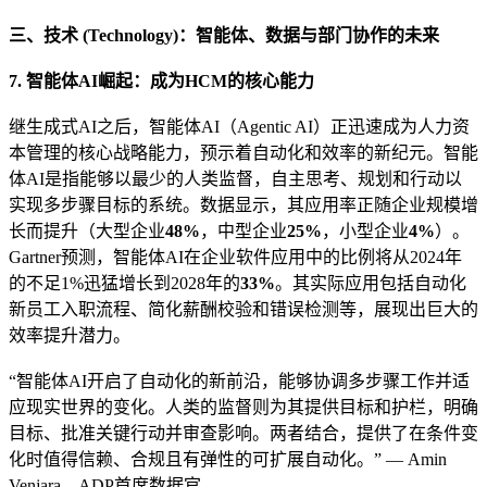
三、技术 (Technology)：智能体、数据与部门协作的未来
7. 智能体AI崛起：成为HCM的核心能力
继生成式AI之后，智能体AI（Agentic AI）正迅速成为人力资
本管理的核心战略能力，预示着自动化和效率的新纪元。智能
体AI是指能够以最少的人类监督，自主思考、规划和行动以
实现多步骤目标的系统。数据显示，其应用率正随企业规模增
长而提升（大型企业
48%
，中型企业
25%
，小型企业
4%
）。
Gartner预测，智能体AI在企业软件应用中的比例将从2024年
的不足1%迅猛增长到2028年的
33%
。其实际应用包括自动化
新员工入职流程、简化薪酬校验和错误检测等，展现出巨大的
效率提升潜力。
“智能体AI开启了自动化的新前沿，能够协调多步骤工作并适
应现实世界的变化。人类的监督则为其提供目标和护栏，明确
目标、批准关键行动并审查影响。两者结合，提供了在条件变
化时值得信赖、合规且有弹性的可扩展自动化。” — Amin
Venjara，ADP首席数据官