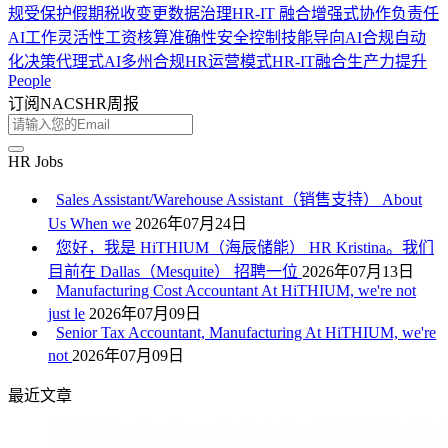
规
受保护假期
税收变更
数据治理
HR-IT 融合
增强式协作
负责任
AI
工作灵活性
工资核算准确性
安全控制
技能导向
AI合规
自动
化决策
代理式AI
多州合规
HR运营模式
HR-IT融合
生产力提升
People
订阅NACSHR周报
HR Jobs
Sales Assistant/Warehouse Assistant（销售支持） About
Us When we
2026年07月24日
您好，我是 HiTHIUM（海辰储能） HR Kristina。我们
目前在 Dallas（Mesquite） 招聘一位
2026年07月13日
Manufacturing Cost Accountant At HiTHIUM, we're not
just le
2026年07月09日
Senior Tax Accountant, Manufacturing At HiTHIUM, we're
not
2026年07月09日
最近文章