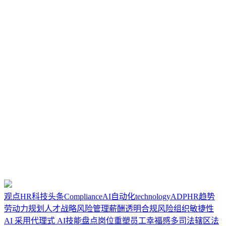
观点
HR科技
头条
Compliance
AI
自动化
technology
ADP
HR趋势
劳动力规划
人才战略
风险管理
薪酬透明
合规风险
组织敏捷性
AI 采用
代理式 AI
技能盘点
岗位重塑
员工幸福感
多司法辖区法