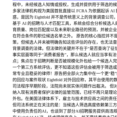
程中，未经候选人知情或授权，生成并提供用于筛选的候选人评估报
多家法律机构视为美国首批直接以 FCRA 为依据起诉 A
惑，是因为 Eightfold 并不是传统意义上的背景调查公司
基于 AI 的招聘与人才匹配工具，系统会综合分析候选
育质量、岗位匹配度以及未来职业路径的预测，并被企业用于招
在符合条件的职位候选名单之外。 原告的核心指控并不是算
策，但候选人并未被明确告知这些评估的存在，也无法查看、
背景调查的法律。但法律的关键并不在于“是否查询了征信”，
事实层面等同于“消费者报告”，那么候选人就应当享有法律
点；焦点在于招聘判断是否被规模化外包给一个候选人完全
一个第三方系统评估，更不知道这些评估会被用于筛选或排
常专业且稳妥的律师！原告把全部火力集中在一个更“稳”的法律切口上： 
的回应与案件现状 Eightfold 对外回应称，其平
司法程序早期阶段，法院尚未就实体问题作出裁决。 但对
纳入现有消费者保护法律的监管范围，已经不再只是理论讨论。
外包。在美国法律体系下，雇主与技术供应商之间的责任边界
但司法系统正在关注的是：当候选人筛选高度依赖第三方
中使用负责任的AI，也谈到了部分AI招聘服务提供商违