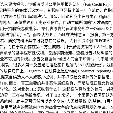
告，涉嫌违反《公平信用报告法》（Fair Credit Repor
I 招聘平台的集体诉讼之一，其影响已经超出单一厂商范畴，直指整个
，也并未直接作出雇佣决定。那么，问题究竟出在哪里？ Eightfold 
人的简历、职位描述和历史职业信息，自动生成所谓的“人才画像”
聘筛选和排序。 据代表原告的律师事务所之一Outten & Go
法“算错了人”，而是认为 Eightfold 在法律意义上扮演
质疑或纠正其中可能存在的错误。 为什么会牵扯到 FCRA？ 在
而在于是否存在第三方生成的、用于雇佣决策的个人评估报告。 原告的
赋予的基本程序性权利，包括事前通知、查看报告以及纠错的机会。E
不可见的系统。原告反复强调“候选人完全不知情”，而不是“未
序。 很多人第一反应是把这起案件理解为“AI 歧视诉讼”，
Eightfold 在法律上是否构成 Consumer Reporting A
台使用的数据来自候选人本人或客户提供，并不抓取社交媒体等外部信息
 HR 而言，真正重要的并非案件最终胜负，而是法院已经允许
 这对北美 HR 意味着什么？ 这起案件释放出的信号，并不是“
，正在被重新审视。 对于 HR 来说，一个常见的误区是认为“
系统时，雇主是否仍然可以完全享有“人类裁量权”的豁免。1月
规使用面试者的面试内容作为商业竞争的信息来源引发的争议。 N