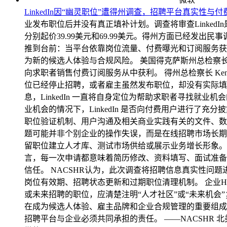
LinkedIn因“幽灵职位”遭得州调查，招聘平台真实性与
业发布职位后并没有真正填补计划。调查将审查LinkedIn是否
分别起价39.99美元和69.99美元。得州方面已经发出民
推到台前：当平台依靠岗位流量、付费曝光和订阅服务获
为新的候选人体验与合规风险。 美国得克萨斯州总检察长办
向求职者销售付费订阅服务从中获利。 得州总检察长 Ken P
位已经停止招聘，或者雇主虽然发布职位，却没有实际填补岗
息，LinkedIn 一直将自身定位为帮助求职者寻找就业机会的可
业机会的情况下，LinkedIn 是否向付费用户进行了充
职位验证机制、用户沟通及相关商业实践有关的文件、数
题可能并非个别企业的操作失误，而是在线招聘市场长期
留职位建立人才库、测试市场供给或展示业务增长形象。
言，每一次申请都意味着简历修改、资料填写、面试准备
信任。 NACSHR认为，此次调查将招聘信息真实性
岗位有效期、招聘状态更新和过期职位清理机制。 企业H
或未来招聘的职位，应清楚注明“人才社区”或“未来机会
在成为候选人体验、雇主品牌和企业合规管理的重要组成部
招聘平台与企业必须共同承担的责任。 ——NACSHR 