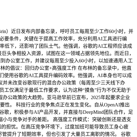
y Brin）近日发布内部备忘录，呼吁员工每周至少工作60小时，并
必要条件，关键在于提高工作效率，充分利用AI工具进行编
效率低下，还影响了团队士气。他强调，谷歌的AI工程师应该成
科技巨头争相投入资源，试图在这一领域占据领先地位。而近日，
员工回到办公室工作，并建议每周至少投入60小时，以加速通用人工
林的倡议：回归办公室+高强度工作 在布林的备忘录中，他直
使用谷歌的AI工具提升编码效率。他强调，AI本身也可以成
的建议并未改变谷歌现行的混合办公政策（每周至少三天线下办
员工仅满足于最低工作要求，认为这种“摸鱼”行为不仅无助于
程办公政策的大趋势。亚马逊早前已宣布，2025年起要求企业
。 科技行业的竞争焦点正在发生变化。自从OpenAI推出
歌，积极参与AI产品开发，并直接与DeepMind团队合作，足
度，缩小与竞争对手的差距。 高强度工作模式：突破创新还是透支
）问题的担忧。在高压竞争环境下，过度加班可能导致员工身心疲
，尽管提升了短期效率，但也引发了大量员工离职的情况。 谷歌