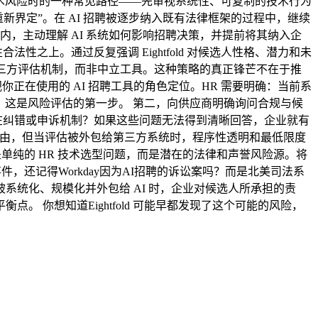
新型技术风险时的一种常见路径——先审视系统性、可复制的技术行为
界定”。在 AI 招聘被逐步纳入既有法律框架的过程中，继续
，主动理解 AI 系统如何影响招聘决策，并提前将其纳入企
之上。通过反复强调 Eightfold 对候选人性格、潜力和未
第三方评估机制，而非中立工具。这种策略的真正锋芒不在于推
视你正在使用的 AI 招聘工具的角色定位。HR 需要明确：当前系
况？这是风险评估的第一步。 第二，向供应商明确询问合规与候
存在纠错或申诉机制？如果这些问题无法得到清晰回答，企业就有
观理由，但当评估被外包给第三方系统时，程序性透明和最低限度
已经不再是单纯的 HR 技术选型问题，而是潜在的法律和声誉风险源。将
事件，还记得Workday因为AI招聘的诉讼案吗？而是北美司法系
被系统化、规模化并外包给 AI 时，企业对候选人所承担的责
。 你想知道Eightfold 可能早都发现了这个可能的风险，