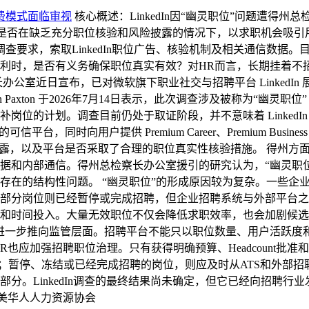
付费模式面临审视
核心概述：LinkedIn因“幽灵职位”问题遭
在缺乏充分职位核验和风险披露的情况下，以求职机会吸引用户购买Premi
事调查要求，索取LinkedIn职位广告、核验机制及相关通信数据。
利时，是否有义务确保职位真实有效？对HR而言，长期挂着不
公室近日宣布，已对微软旗下职业社交与招聘平台 LinkedI
axton 于2026年7月14日表示，此次调查涉及被称为“幽灵职位
位的计划。调查目前仍处于取证阶段，并不意味着 LinkedI
信平台，同时向用户提供 Premium Career、Premium B
分披露，以及平台是否采取了合理的职位真实性核验措施。 得州方面已
据和内部通信。得州总检察长办公室援引的研究认为，“幽灵职
存在的结构性问题。 “幽灵职位”的形成原因较为复杂。一些企
部分岗位则已经暂停或完成招聘，但企业招聘系统与外部平台之
和时间投入。大量无效职位不仅会降低求职效率，也会加剧候选
问题进一步推向监管层面。招聘平台不能只以职位数量、用户活跃
R也应加强招聘职位治理。只有获得明确预算、Headcount
”；暂停、冻结或已经完成招聘的岗位，则应及时从ATS和外部
分。LinkedIn调查的最终结果尚未确定，但它已经向招聘
北美华人人力资源协会