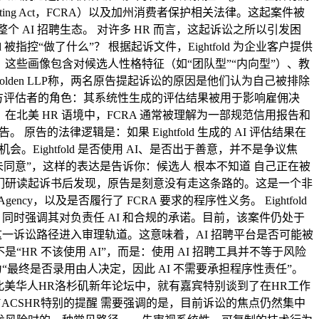
ting Act，FCRA）以及加州消费者保护相关法律。这起案件被
 AI 招聘生态。 对许多 HR 而言，这起诉讼之所以引发困
被指控“做了什么”？ 根据起诉文件，Eightfold 为企业客户提供
。这些画像包含对候选人性格特征（如“团队型”“内向型”）、教
lden LLP称，两名原告提起诉讼的原因是他们认为自己被排除
了第三方评估者的角色：其系统性生成的评估结果被用于影响雇佣决
北美 HR 语境中，FCRA 通常被理解为一部规范信用报告和
法律逻辑是：如果 Eightfold 生成的 AI 评估结果在
ightfold 是否使用 AI、是否出于善意，并不是争议焦
同意”，这样的表达是告诉你：候选人 根本不知道 自己正在被
我们研读起诉书后发现，原告是刻意没有走这条路的。这是一个非
gency，以及是否履行了 FCRA 要求的程序性义务。 Eightfold
，同时强调其对负责任 AI 和合规的承诺。目前，该案件仍处于
这一诉讼路径进入审理轨道。这意味着，AI 招聘平台是否可能被
HR 不该使用 AI”，而是：使用 AI 招聘工具并不等于风险
最终是否录用由人决定，因此 AI 不需要承担程序性责任”。
北美华人HR洛杉矶新年论坛中，就有嘉宾特别谈到了在HR工作
ACSHR特别的提醒 需要强调的是，目前诉讼的焦点仍然集中