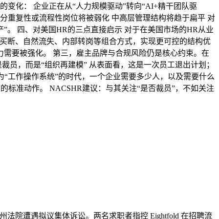
化： 企业正在从“人力规模驱动”转向“AI+精干团队驱
部分重复性或流程性岗位将被弱化 中高层管理结构将趋于扁平 对
”。 四、对美国HR的三点直接启示 对于在美国市场的HR从业
采用买断、自然流失、内部转岗等组合方式，实现更可控的结构优
能力需要被强化。 第三，雇主品牌与合规风险仍是核心约束。在
裁员，而是“组织再建模” 从表面看，这是一次员工退出计划；
：在AI成为“工作操作系统”的时代，一个企业需要多少人，以及需要什么
标准动作。 NACSHR建议：与其关注“是否裁员”，不如关注
AI 在加州州法院遭遇拟议集体诉讼。两名求职者指控 Eightfold 在招聘流