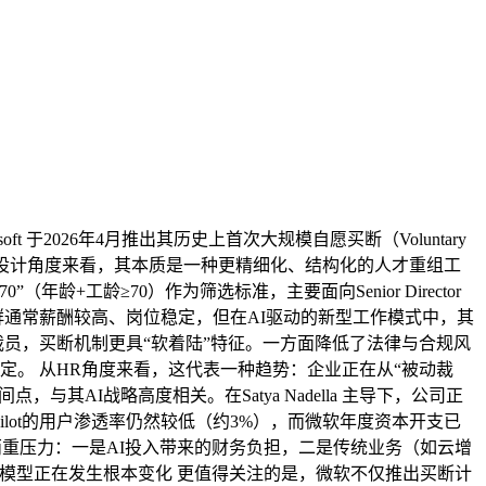
ft 于2026年4月推出其历史上首次大规模自愿买断（Voluntary
与组织设计角度来看，其本质是一种更精细化、结构化的人才重组工
年龄+工龄≥70）作为筛选标准，主要面向Senior Director
通常薪酬较高、岗位稳定，但在AI驱动的新型工作模式中，其
员，买断机制更具“软着陆”特征。一方面降低了法律与合规风
。 从HR角度来看，这代表一种趋势：企业正在从“被动裁
其AI战略高度相关。在Satya Nadella 主导下，公司正
pilot的用户渗透率仍然较低（约3%），而微软年度资本开支已
两重压力：一是AI投入带来的财务负担，二是传统业务（如云增
织模型正在发生根本变化 更值得关注的是，微软不仅推出买断计