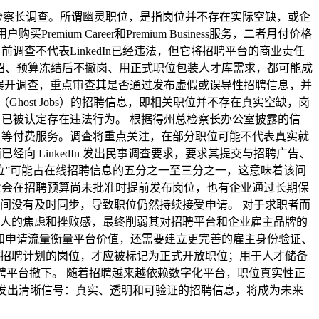
得州总检察长调查。所谓幽灵职位，是指岗位并不存在实际空缺，或企
um Career和Premium Business服务，二者月付价格
目前调查不代表LinkedIn已经违法，但它将招聘平台的商业责任
招、预算冻结后不撤岗、用正式职位包装人才库需求，都可能成
n 展开调查，重点审查其是否通过发布虚假或误导性招聘信息，并
”（Ghost Jobs）的招聘信息，即相关职位并不存在真实空缺，岗
n 已被认定存在违法行为。 根据得州总检察长办公室披露的信
usiness 等付费服务。调查将重点关注，在部分职位可能不代表真实就
经向 LinkedIn 发出民事调查要求，要求其提交与招聘广告、
位”可能占在线招聘信息的五分之一至三分之一，这意味着该问
业会在招聘预算尚未批准时提前发布岗位，也有企业通过长期保
间没有及时同步，导致职位仍然持续接受申请。 对于求职者而
人的焦虑和挫败感，最终削弱其对招聘平台和企业雇主品牌的
度和申请流量衡量平台价值，还需要建立更完善的雇主身份验证、
批准和招聘计划的岗位，才应被标记为正式开放职位；用于人才储备
招聘平台撤下。 随着招聘越来越依赖数字化平台，职位真实性正
行业发出清晰信号：真实、透明和可验证的招聘信息，将成为未来