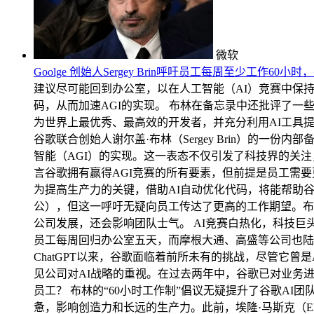
微软
Goolge 创始人Sergey Brin呼吁员工每周至少工作6
建议尽可能回到办公室，以在人工智能（AI）竞赛中保
码，从而加速AGI的实现。 布林在备忘录中还批评了一
为世界上最优秀、最高效的开发者，并充分利用AI工具
谷歌联合创始人谢尔盖·布林（Sergey Brin）的
智能（AGI）的实现。这一表态不仅引发了科技界的关
言谷歌拥有赢得AGI竞赛的所有要素，但前提是员工需
为提高生产力的关键，借助AI自动优化代码，将能帮助谷歌
公），但这一呼吁无疑向员工传达了更高的工作期望。布林
公司发展，还会影响团队士气。 AI竞赛白热化，科技巨
员工每周回归办公室五天，而摩根大通、高盛等公司也陆续
ChatGPT以来，谷歌面临着前所未有的挑战，尽管它曾是
见公司对AI战略的重视。在过去两年中，谷歌已对业务进行
员工？ 布林的“60小时工作制”倡议无疑提升了谷歌AI
惫，影响创造力和长远的生产力。此前，埃隆·马斯克（E