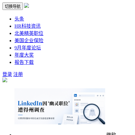
切换导航
头条
HR科技资讯
北美精英职位
美国企业保险
9月年度论坛
年度大奖
报告下载
登录
注册
微软