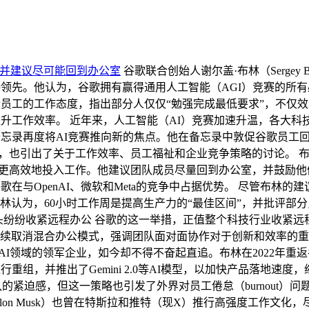
0小时，并建议尽可能回到办公室
谷歌联合创始人谢尔盖·布林（Serge
持领先。他认为，谷歌拥有赢得通用人工智能（AGI）竞赛的所有
些员工的工作态度，指出部分人仅仅“勉强完成最低要求”，不仅
提升工作效率。 近年来，人工智能（AI）竞赛加速升温，各大
一份内部备忘录再度将AI竞赛推向新的焦点。他在备忘录中敦促谷歌
注，也引出了关于工作效率、员工福祉和企业竞争策略的讨论。 布
要更高效地投入工作。他建议团队成员尽量回到办公室，并鼓励他们
在与OpenAI、微软和Meta的竞争中占据优势。 尽管布林
认为，60小时工作周是提高生产力的“最佳区间”，并批评部分
头纷纷收紧远程办公 谷歌的这一举措，正值整个科技行业收紧远
取消混合办公模式，强调团队面对面协作对于创新和效率的重要性
AI领域的领军企业，如今却不得不奋起直追。布林在2022年重返谷
重组，并推出了Gemini 2.0等AI模型，以加快产品落地速
团队的紧迫感，但这一策略也引发了外界对员工倦怠（burnout
lon Musk）也曾在特斯拉和推特（现X）推行高强度工作文化