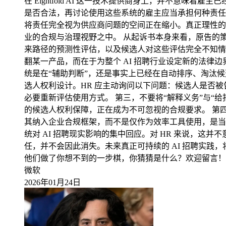
在 Eightfold AI 这一技术提供商身上，并不
是否合法，再讨论使用这些系统的雇主应当承担何种责任。
将责任完全视为供应商问题的空间正在缩小。真正理性的
业的合规与治理视野之中。 从起诉书本身来看，原告的策略
来路径的预测性评估，以及候选人对这些评估完全不知情
翻某一产品，而在于为整个 AI 招聘行业设定新的法律边界
统是在“辅助判断”，还是事实上已经在自动排序、淘汰候
选人权利设计。HR 应主动询问以下问题：候选人是否被
必要重新评估使用方式。 第三，不要将“解释义务”与“
的候选人权利保障，正在成为不可忽视的合规要求。 第四，让 L
其纳入企业合规框架，而不是仅作为效率工具使用，是当前北美 
统对 AI 招聘现实影响的集中回应。对 HR 来说，这
任，并不会因此消失。未来真正可持续的 AI 招聘实践，将
他们做了你想不到的一步棋，你猜猜是什么？欢迎留言！
微软
2026年01月24日