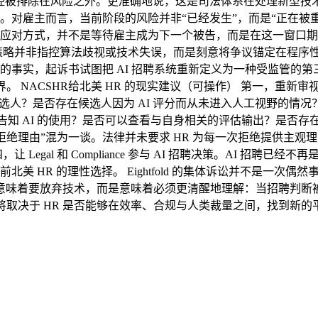
意味着雇主已经被排除在风险之外。更准确地说，这是司法体系在处理
对雇主而言，当前阶段的风险并非“已经发生”，而是“正在被重新
应对方式，并不是等待雇主成为下一个被告，而是在这一窗口期内
并非指控算法歧视或技术失误，而是刻意将争议锚定在程序性合法性
的事实，起诉书试图把 AI 招聘系统重新定义为一种受监管的
。 NACSHR给北美 HR 的现实建议（可操作） 第一，重新审
选人？是否存在候选人因为 AI 评分而从未进入人工视野的情
告知 AI 的使用？是否可以查看与自身相关的评估输出？是否
给拒绝理由”混为一谈。法律并未要求 HR 为每一次拒绝提供主
egal 和 Compliance 参与 AI 招聘决策。AI 招聘
HR 的理性选择。 Eightfold 的集体诉讼并不是一次偶然
并不意味着要放弃技术，而是意味着必须更清醒地理解：当招聘判断
取决于 HR 是否能够在效率、合规与人类裁量之间，找到新的平衡点