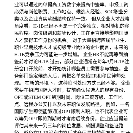
业可以通过简单提高工资数字来提高中签率。申报工资
必须与岗位职责、工作地点、候选人经验、SOC职业分
类以及企业真实薪酬结构保持一致。 但从企业人才战略
角度看，H-1B已经不再是一个完全独立、相对随机的移
民程序。岗位级别和薪酬设计，正在更直接地影响国际
人才获得工作身份的机会。 对于大量招聘应届毕业生、
职业早期技术人才或初级专业岗位的企业而言，未来的
H-1B竞争压力可能进一步增加。 企业HR不能再等到抽
签前才讨论H-1B 过去，部分企业通常在每年3月H-1B注
册窗口开放前，才开始统计哪些员工需要参与抽签。业
务部门确定候选人后，再把名单交给HR和移民律师处
理。 在新的环境下，这种临时处理方式已经不够。 企业
需要在招聘国际人才时，提前确认候选人的现有身份、
OPT或STEM OPT到期时间、岗位工资等级、工作地
点、远程办公安排以及未来职位发展路径。 例如，一名
国际学生即使能够通过OPT顺利入职，也不代表企业可
以等到OPT即将到期时才考虑后续身份。企业应当提前
评估其未来一到三年的岗位发展、薪酬调整和签证路
径，避免在H-1B没有中签后才仓促寻找替代方案。 对于