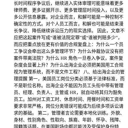
长时间程序争议后，继续进入实体审理可能意味着更多
律师费、更多证据开示、更多管理层时间投入，以及更
多公开信息暴露。对企业而言，和解可能是一种控制不
确定性的方式。对个人员工而言，和解也可能是结束漫
长争议、降低继续诉讼压力的现实选择。 因此，文章不
应把这起案件写成“谁被法院定罪”或“谁被判赔多少”，
而应把重点放在更有价值的合规复盘上：为什么一个员
工争议会牵出这么多管理环节？为什么仲裁协议没有把
案件带离法院？为什么 HR 角色一旦卷入争议，案件复
杂度会显著上升？为什么出海企业必须把美国用工合规
视为管理系统，而不是文件工程？ 八、给出海企业的管
理提醒 第一，美国员工岗位分类必须基于法律标准，而
不是职位名称。出海企业不能因为员工头衔中带有管理
员、经理、负责人、主管或 HR，就自动将其归为豁免
员工。加州对工资工时、休息时间、用餐时间和工资单
要求非常严格，岗位分类错误可能成为后续多项诉讼请
求的基础。 第二，管理者言论需要本地化训练。外貌、
身材、性别角色、性取向、族裔、年龄、怀孕、残障、
国籍等话题，在美国职场中都可能涉及受保护身份特