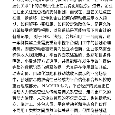
雇佣关系”下的合规责任正在变得更加复杂。过去，企业
往往更关注是否按约支付报酬；而现在，监管关注点正
在进一步前移，延伸到企业如何向劳动者展示收入预
期、如何解释小费归属、如何设定激励条件、是否允许
订单接受后调整报酬，以及系统是否能够留下可审计的
薪酬记录。 对于 HR、法务、合规和用工平台而言，这
一案例提醒企业需要重新审视平台型用工中的薪酬治理
机制。即使劳动者被归类为独立承包商，企业依然需要
确保收入规则清晰、平台界面表述准确、激励项目条件
明确、小费处理方式透明，并且能够在发生争议时提供
完整的数据记录与解释依据。尤其是在使用算法派单、
动态定价、自动化激励和移动端收入展示的业务场景
中，薪酬信息的准确性已经成为平台信任和合规风控的
重要组成部分。 NACSHR 认为，平台经济的发展正在
推动人力资源管理从传统雇佣关系管理，走向更广义的
劳动力治理。未来企业管理的不仅是员工，也包括承包
商、临时工、外包人员、平台劳动者和生态合作伙伴。
不同用工类型之间虽然法律关系不同，但围绕薪酬透