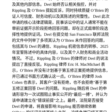
及其他内部信息。Deel 始终否认相关指控，并对
Rippling 及 O’Brien 提起反诉，同时持续质疑 O’Brien 的
证人可信度、财务动机以及其陈述的完整性。 Deel 此次
申请的核心法律逻辑是，民事诉讼中的证人通常不能在
审前证据开示阶段拒绝回答问题，却在正式庭审阶段选
择性地提供证词。Deel 在提交给 San Francisco 联邦法院
的文件中列举了多项其认为 O’Brien 未作回答的问题，
包括其与 Deel 的通信、Rippling 机密信息的转移、2025
年宣誓陈述中的具体内容，以及其个人财务和商业活动
情况。 不过，Rippling 及 O’Brien 的律师对 Deel 的说法
提出了直接反驳。Rippling 律师 Eric H. MacMichael 表
示，O’Brien 并没有计划基于第五修正案拒绝提供信息，
并已通过书面方式确认这一点。O’Brien 的律师 Josh
Cohen 也表示，其客户“没有拒绝，也不会拒绝”基于第
五修正案回答 Deel 的问题。 Rippling 随后将 Deel 的申
请形容为一次试图阻止事实公开的“最后一搏”，并认为
该申请建立在“错误前提”之上。最终，法院是否接受
Deel 的申请，将直接影响 Rippling 能否继续依赖