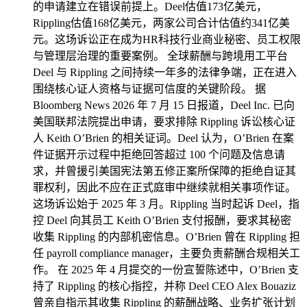
的申请建立在错误前提上。Deel估值173亿美元，
Rippling估值168亿美元，两家公司合计估值约341亿美
元。这场诉讼正在成为HR科技行业商业秘密、员工权限
与管理层治理的重要案例。 全球薪酬与跨境用工平台
Deel 与 Rippling 之间持续一年多的法律争端，正在进入
围绕核心证人资格与证据可信度的关键阶段。 据
Bloomberg News 2026 年 7 月 15 日报道，Deel Inc. 已向
美国联邦法院提出申请，要求排除 Rippling 诉讼核心证
人 Keith O’Brien 的相关证词。Deel 认为，O’Brien 在案
件证据开示过程中拒绝回答超过 100 个问题及信息请
求，并曾援引美国宪法第五修正案所保障的拒绝自证其
罪权利，因此不应在正式庭审中继续就相关事项作证。
这场诉讼始于 2025 年 3 月。Rippling 当时起诉 Deel，指
控 Deel 向其员工 Keith O’Brien 支付报酬，要求其秘密
收集 Rippling 的内部机密信息。O’Brien 曾在 Rippling 担
任 payroll compliance manager，主要负责薪酬合规相关工
作。 在 2025 年 4 月提交的一份宣誓陈述中，O’Brien 支
持了 Rippling 的核心指控，并称 Deel CEO Alex Bouaziz
曾亲自指示其收集 Rippling 的薪酬战略、业务扩张计划