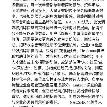
职者而言，每一次申请都意味着简历修改、资料填写、
面试准备和时间投入。大量无效职位不仅会降低求职效
率，也会加剧候选人的焦虑和挫败感，最终削弱其对招
聘平台和企业雇主品牌的信任。 NACSHR认为，此次调
查将招聘信息真实性问题进一步推向监管层面。招聘平
台不能只以职位数量、用户活跃度和申请流量衡量平台
价值，还需要建立更完善的雇主身份验证、岗位有效
期、招聘状态更新和过期职位清理机制。 企业HR也应
加强招聘职位治理。只有获得明确预算、Headcount批准
和招聘计划的岗位，才应被标记为正式开放职位；用于
人才储备或未来招聘的职位，应清楚注明“人才社区”或
“未来机会”；暂停、冻结或已经完成招聘的岗位，则应
及时从ATS和外部招聘平台撤下。 随着招聘越来越依赖
数字化平台，职位真实性正在成为候选人体验、雇主品
牌和企业合规管理的重要组成部分。LinkedIn调查的最
终结果尚未确定，但它已经向招聘行业发出清晰信号：
真实、透明和可验证的招聘信息，将成为未来招聘平台
与企业必须共同承担的责任。 ——NACSHR 北美华人