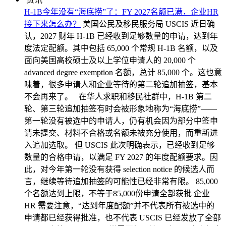
H-1B今年没有“海底捞”了：FY 2027名额已满，企业HR
接下来怎么办？
美国公民及移民服务局 USCIS 近日确
认，2027 财年 H-1B 已经收到足够数量的申请，达到年
度法定配额。其中包括 65,000 个常规 H-1B 名额，以及
面向美国高校硕士及以上学位申请人的 20,000 个
advanced degree exemption 名额，总计 85,000 个。这也意
味着，很多申请人和企业等待的第二轮追加抽签，基本
不会再来了。 在华人求职和移民社群中，H-1B 第二
轮、第三轮追加抽签有时会被形象地称为“海底捞”——
第一轮没有被选中的申请人，仍有机会因为部分中签申
请未提交、材料不合格或名额未被充分使用，而重新进
入追加选取。 但 USCIS 此次明确表示，已经收到足够
数量的合格申请，以满足 FY 2027 的年度配额要求。因
此，对今年第一轮没有获得 selection notice 的候选人而
言，继续等待追加抽签的可能性已经非常有限。 85,000
个名额达到上限，不等于85,000份申请全部获批 企业
HR 需要注意，“达到年度配额”并不代表所有被选中的
申请都已经获得批准，也不代表 USCIS 已经发放了全部