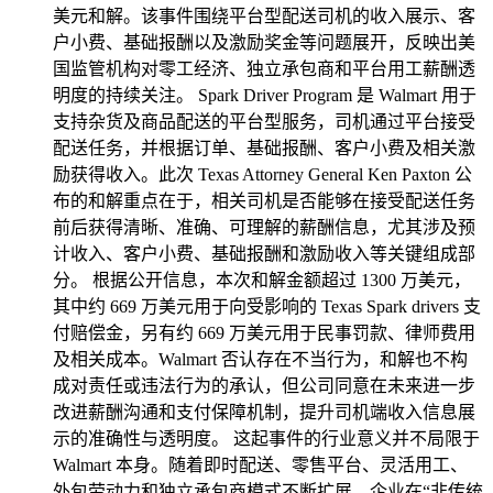
美元和解。该事件围绕平台型配送司机的收入展示、客
户小费、基础报酬以及激励奖金等问题展开，反映出美
国监管机构对零工经济、独立承包商和平台用工薪酬透
明度的持续关注。 Spark Driver Program 是 Walmart 用于
支持杂货及商品配送的平台型服务，司机通过平台接受
配送任务，并根据订单、基础报酬、客户小费及相关激
励获得收入。此次 Texas Attorney General Ken Paxton 公
布的和解重点在于，相关司机是否能够在接受配送任务
前后获得清晰、准确、可理解的薪酬信息，尤其涉及预
计收入、客户小费、基础报酬和激励收入等关键组成部
分。 根据公开信息，本次和解金额超过 1300 万美元，
其中约 669 万美元用于向受影响的 Texas Spark drivers 支
付赔偿金，另有约 669 万美元用于民事罚款、律师费用
及相关成本。Walmart 否认存在不当行为，和解也不构
成对责任或违法行为的承认，但公司同意在未来进一步
改进薪酬沟通和支付保障机制，提升司机端收入信息展
示的准确性与透明度。 这起事件的行业意义并不局限于
Walmart 本身。随着即时配送、零售平台、灵活用工、
外包劳动力和独立承包商模式不断扩展，企业在“非传统