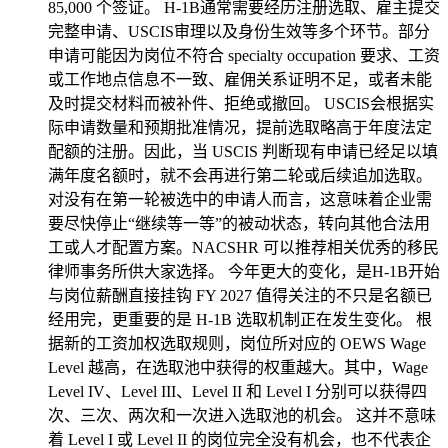
85,000 个签证。 H-1B通常需要经历注册选取、雇主提交
完整申请、USCIS审理以及身份生效等多个环节。部分
申请可能因为岗位不符合 specialty occupation 要求、工资
或工作地点信息不一致、雇佣关系证明不足，或者未能
及时提交材料而被补件、拒绝或撤回。 USCIS会根据实
际申请数量和预期批准情况，提前选取略高于年度法定
配额的注册。因此，当 USCIS 判断现有申请已经足以填
满年度名额时，就不会再进行第二轮或后续追加选取。
对没有在第一轮被选中的申请人而言，这意味着企业需
要尽快停止“继续等一等”的被动状态，转向其他合法用
工或人才配置方案。NACSHR 可以推荐相关优秀的移民
律师事务所供大家选择。 今年更大的变化，是H-1B开始
与岗位薪酬直接挂钩 FY 2027 值得关注的不只是名额已
经用完，更重要的是 H-1B 选取机制正在发生变化。 根
据新的工资加权选取规则，岗位所对应的 OEWS Wage
Level 越高，在选取池中获得的权重越大。其中，Wage
Level IV、Level III、Level II 和 Level I 分别可以获得四
次、三次、两次和一次进入选取池的机会。 这并不意味
着 Level I 或 Level II 的岗位完全没有机会，也不代表企