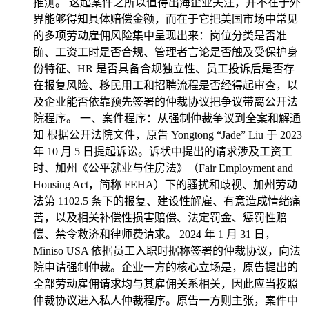
推测。 这起案件之所以值得出海企业关注，并不在于外
界能够得知具体赔偿金额，而在于它把美国市场中常见
的多项劳动雇佣风险集中呈现出来：岗位分类是否准
确、工资工时是否合规、管理者言论是否触及受保护身
份特征、HR 是否具备合规独立性、员工投诉后是否存
在报复风险、移民用工和招聘流程是否经得起审查，以
及企业能否依靠预先签署的仲裁协议把争议带离公开法
院程序。 一、案件程序：从强制仲裁争议到全案和解通
知 根据公开法院文件，原告 Yongtong “Jade” Liu 于 2023
年 10 月 5 日提起诉讼。诉状中提出的请求涉及工资工
时、加州《公平就业与住房法》（Fair Employment and
Housing Act，简称 FEHA）下的骚扰和歧视、加州劳动
法第 1102.5 条下的报复、建设性解雇、有意造成情绪痛
苦，以及相关补偿性损害赔偿、法定罚金、惩罚性赔
偿、禁令救济和律师费请求。 2024 年 1 月 31 日，
Miniso USA 依据员工入职时据称签署的仲裁协议，向法
院申请强制仲裁。企业一方的核心立场是，原告提出的
全部劳动雇佣请求均与其雇佣关系相关，因此应当按照
仲裁协议进入私人仲裁程序。原告一方则主张，案件中