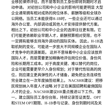
业移民律师评估，而不是等到员工身份即将到期时才启
动申请。 对初创公司和中小企业的影响可能更明显 大型
企业通常拥有相对成熟的岗位体系、薪酬等级和全球办
公网络。当员工未能获得H-1B时，一些企业还可以通过
海外办公室、内部调动或其他人才安排提供替代方案。
相比之下，初创公司和中小企业的选择往往更有限。它
们可能更依赖职业早期人才，薪酬预算相对受限，也不
一定拥有能够支持海外调动的国际实体。 因此，H-1B选
取机制的变化，可能进一步放大不同规模企业在国际人
才竞争中的资源差距。 这并不意味着中小企业应该放弃
国际人才，而是需要更加精确地评估岗位价值、身份风
险和长期用工成本。对于高度关键、难以替代的岗位，
企业可能需要更早介入身份规划；对于替代性较高的岗
位，则应建立更具弹性的人才储备，避免把业务连续性
完全建立在一次年度抽签结果上。 NACSHR建议：把移
民规划纳入年度人才战略 对于正在美国招聘和雇佣国际
人才的企业，NACSHR建议HR重点推进以下工作。 第
一，建立国际员工身份台账，持续记录签证类型、OPT
和STEM OPT期限、H-1B参与记录、身份到期时间及关