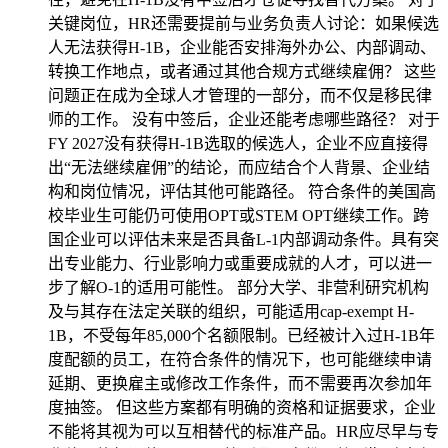
关键岗位，HR还需要提前与业务负责人讨论：如果候选
人无法获得H-1B，企业能否安排海外办公、内部调动、
转换工作地点，或者通过其他合规方式继续雇佣？ 这些
问题正在成为全球人才管理的一部分，而不仅是移民律
师的工作。 没有中签后，企业还能考虑哪些路径？ 对于
FY 2027没有获得H-1B选取的候选人，企业不应直接得
出“无法继续雇佣”的结论，而应结合个人背景、企业结
构和岗位情况，评估其他可能路径。 符合条件的美国高
校毕业生可能仍可使用OPT或STEM OPT继续工作。跨
国企业可以评估未来是否具备L-1内部调动条件。具有突
出专业能力、行业影响力或重要成就的人才，可以进一
步了解O-1的适用可能性。 部分大学、非营利研究机构
及与其存在法定关联的组织，可能适用cap-exempt H-
1B，不受每年85,000个名额限制。已经被计入过H-1B年
度配额的员工，在符合条件的情况下，也可能继续申请
延期、更换雇主或修改工作条件，而不需要再次参加年
度抽签。 但这些方案都有明确的资格和证据要求，企业
不能将其视为可以互相替代的标准产品。HR应尽早与专