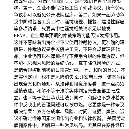
出去仲裁。 对出海企业而言，这一规则有两个直接影
响。第一，企业不能假设员工签了仲裁协议，所有劳动
争议都可以避免公开法院程序。第二，如果一起劳动争
议中同时包含工资工时、骚扰歧视、报复、建设性解雇
等多项请求，只要其中性骚扰相关请求足以触发
EFAA，企业原本预期的仲裁策略可能无法发挥作用。
这并不意味着出海企业不应使用仲裁协议。更准确的理
解是，仲裁协议是争议解决工具，不是合规管理替代
品。企业仍可以在律师指导下使用合规的仲裁协议，但
不能把它视为风险的最终防线。真正降低风险的方式，
是把合规控制前移到日常管理中。 七、和解的意义：不
是实体定罪，也不是风险消失 公开案卷显示，该案后续
出现全案和解通知。从法律和报道角度看，这一点必须
谨慎表述。和解不等于法院实体判定原告全部主张成
立，也不等于企业承认违法；同时，和解也不意味着案
件中反映出的管理问题可以被忽略。它更像是一种争议
解决结果：双方在成本、风险、时间、证据、声誉、诉
讼不确定性等因素之间作出商业和法律权衡。 美国劳动
雇佣案件中，和解是一种常见结局。尤其是在案件经历