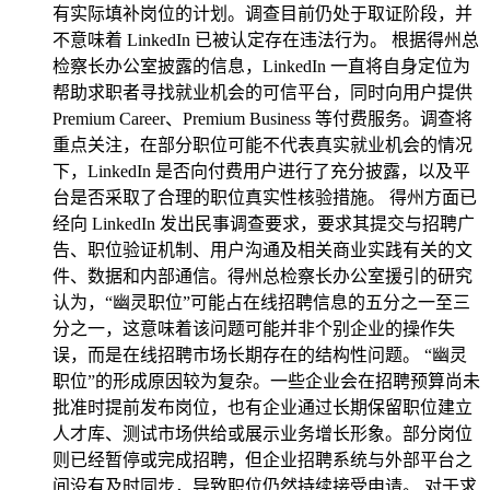
有实际填补岗位的计划。调查目前仍处于取证阶段，并
不意味着 LinkedIn 已被认定存在违法行为。 根据得州总
检察长办公室披露的信息，LinkedIn 一直将自身定位为
帮助求职者寻找就业机会的可信平台，同时向用户提供
Premium Career、Premium Business 等付费服务。调查将
重点关注，在部分职位可能不代表真实就业机会的情况
下，LinkedIn 是否向付费用户进行了充分披露，以及平
台是否采取了合理的职位真实性核验措施。 得州方面已
经向 LinkedIn 发出民事调查要求，要求其提交与招聘广
告、职位验证机制、用户沟通及相关商业实践有关的文
件、数据和内部通信。得州总检察长办公室援引的研究
认为，“幽灵职位”可能占在线招聘信息的五分之一至三
分之一，这意味着该问题可能并非个别企业的操作失
误，而是在线招聘市场长期存在的结构性问题。 “幽灵
职位”的形成原因较为复杂。一些企业会在招聘预算尚未
批准时提前发布岗位，也有企业通过长期保留职位建立
人才库、测试市场供给或展示业务增长形象。部分岗位
则已经暂停或完成招聘，但企业招聘系统与外部平台之
间没有及时同步，导致职位仍然持续接受申请。 对于求