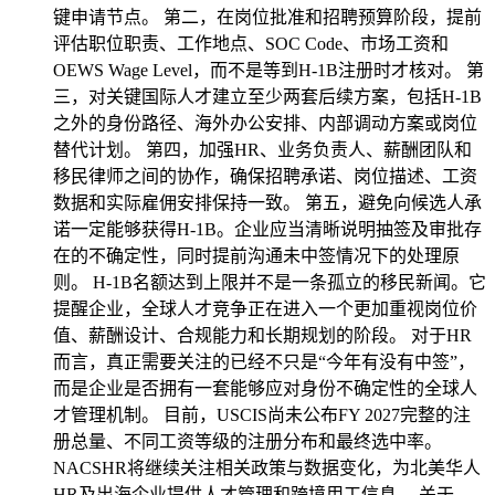
键申请节点。 第二，在岗位批准和招聘预算阶段，提前
评估职位职责、工作地点、SOC Code、市场工资和
OEWS Wage Level，而不是等到H-1B注册时才核对。 第
三，对关键国际人才建立至少两套后续方案，包括H-1B
之外的身份路径、海外办公安排、内部调动方案或岗位
替代计划。 第四，加强HR、业务负责人、薪酬团队和
移民律师之间的协作，确保招聘承诺、岗位描述、工资
数据和实际雇佣安排保持一致。 第五，避免向候选人承
诺一定能够获得H-1B。企业应当清晰说明抽签及审批存
在的不确定性，同时提前沟通未中签情况下的处理原
则。 H-1B名额达到上限并不是一条孤立的移民新闻。它
提醒企业，全球人才竞争正在进入一个更加重视岗位价
值、薪酬设计、合规能力和长期规划的阶段。 对于HR
而言，真正需要关注的已经不只是“今年有没有中签”，
而是企业是否拥有一套能够应对身份不确定性的全球人
才管理机制。 目前，USCIS尚未公布FY 2027完整的注
册总量、不同工资等级的注册分布和最终选中率。
NACSHR将继续关注相关政策与数据变化，为北美华人
HR及出海企业提供人才管理和跨境用工信息。 关于