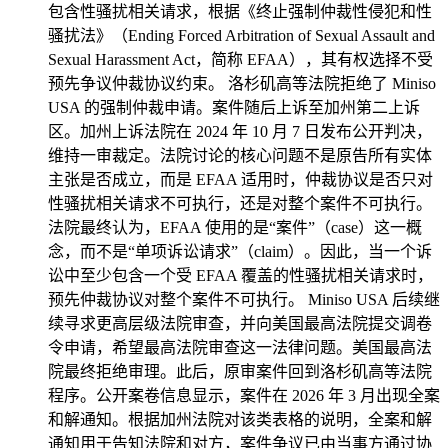
包含性骚扰相关请求，根据《终止强制仲裁性侵犯和性
骚扰法》（Ending Forced Arbitration of Sexual Assault and
Sexual Harassment Act，简称 EFAA），其有权选择不受
预先争议仲裁协议约束。 洛杉矶高等法院拒绝了 Miniso
USA 的强制仲裁申请。案件随后上诉至加州第二上诉
区。加州上诉法院在 2024 年 10 月 7 日发布公开判决，
维持一审裁定。法院讨论的核心问题不是原告所有实体
主张是否成立，而是 EFAA 适用时，仲裁协议是否只对
性骚扰相关请求不可执行，还是对整个案件不可执行。
法院最终认为，EFAA 使用的是“案件”（case）这一概
念，而不是“单项诉讼请求”（claim）。因此，当一个诉
讼中至少包含一个受 EFAA 覆盖的性骚扰相关请求时，
预先仲裁协议对整个案件不可执行。 Miniso USA 后续继
续寻求更高层级法院审查，并向美国最高法院提交调卷
令申请，希望最高法院审查这一法律问题。美国最高法
院最终拒绝审理。此后，原审案件回到洛杉矶高等法院
程序。公开案卷信息显示，案件在 2026 年 3 月出现全案
和解通知。根据加州法院对该类表格的说明，全案和解
通知用于告知法院和对方，案件争议已由当事方通过协