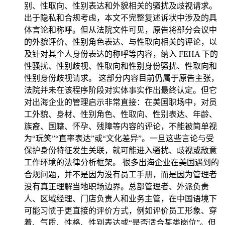
别、性取向、性别表达和外貌相关的骚扰及歧视请求。
出于隐私和合规考虑，本文不完整复述诉状中涉及的具
体言论和称呼。但从法院文件可见，原告将部分会议中
的外貌评价、性别角色表达、与性取向相关的评论，以
及针对其个人身份表达的称呼等内容，纳入 FEHA 下的
性骚扰、性别歧视、性取向和性别身份骚扰、性取向和
性别身份歧视请求。 这部分内容目前仍属于原告主张，
法院并未在该程序阶段对实体事实作出最终认定。但它
对出海企业的管理启示非常直接：在美国职场中，对员
工外貌、身材、性别角色、性取向、性别表达、年龄、
族裔、国籍、怀孕、残障等内容的评论，不能被简单视
为“玩笑”“直率表达”或“文化差异”。一旦这些言论与受
保护身份特征发生关联，就可能进入骚扰、歧视或敌意
工作环境的法律分析框架。 很多出海企业在美国遇到的
合规问题，并不是因为没有员工手册，而是因为管理者
没有真正理解当地职场边界。总部管理者、外派负责
人、区域经理、门店负责人和业务主管，在中国语境下
可能习惯于更直接的评价方式，例如评价员工形象、穿
着、气质、性格、性别表达或“是否适合某类岗位”。但