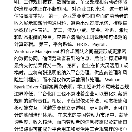
明、工作规则披露、数据留痕、争议处理和劳动者体验
的治理要求正在不断趋同。 对企业 HR 来说，这一趋势
值得高度重视。 第一，企业需要定期审查面向劳动者的
收入展示和薪酬沟通材料，避免出现过度承诺、模糊描
述或误导性表达。 第二，涉及小费、奖金、补贴、激励
和动态报酬的项目，应建立清晰的规则说明和可追溯的
计算逻辑。 第三，平台系统、HRIS、Payroll、
Workforce Management 和合规团队之间需要形成更紧密
的数据协同，确保劳动者看到的信息、后台计算逻辑和
最终支付结果保持一致。 第四，企业在扩大灵活用工规
模时，应将薪酬透明度纳入平台治理、供应商管理和风
险控制框架，而不是仅作为运营细节处理。 Walmart
Spark Driver 和解案再次表明，零工经济并不意味着合规
边界降低，平台化用工也不意味着企业可以弱化对薪酬
规则的解释责任。相反，平台越依赖算法、动态报酬和
移动端交互，就越需要建立更透明、更可解释、更可审
计的薪酬治理体系。 在未来的美国劳动力市场中，薪酬
透明度、收入核验、面向劳动者的信息披露以及薪酬审
计追踪很可能成为平台用工和灵活用工合规管理的核心