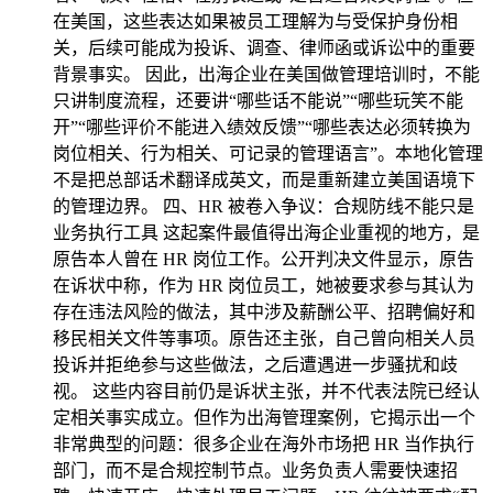
在美国，这些表达如果被员工理解为与受保护身份相
关，后续可能成为投诉、调查、律师函或诉讼中的重要
背景事实。 因此，出海企业在美国做管理培训时，不能
只讲制度流程，还要讲“哪些话不能说”“哪些玩笑不能
开”“哪些评价不能进入绩效反馈”“哪些表达必须转换为
岗位相关、行为相关、可记录的管理语言”。本地化管理
不是把总部话术翻译成英文，而是重新建立美国语境下
的管理边界。 四、HR 被卷入争议：合规防线不能只是
业务执行工具 这起案件最值得出海企业重视的地方，是
原告本人曾在 HR 岗位工作。公开判决文件显示，原告
在诉状中称，作为 HR 岗位员工，她被要求参与其认为
存在违法风险的做法，其中涉及薪酬公平、招聘偏好和
移民相关文件等事项。原告还主张，自己曾向相关人员
投诉并拒绝参与这些做法，之后遭遇进一步骚扰和歧
视。 这些内容目前仍是诉状主张，并不代表法院已经认
定相关事实成立。但作为出海管理案例，它揭示出一个
非常典型的问题：很多企业在海外市场把 HR 当作执行
部门，而不是合规控制节点。业务负责人需要快速招