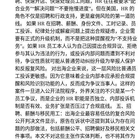
聘、快速开店、快速处理员工问题，HR 往往被要求“配
合业务”“解决问题”“不要拖慢进度”。但在美国，HR 的
角色不仅是招聘和行政支持，更是雇佣风险的第一道防
线。 如果 HR 在招聘、薪酬、身份文件、工时记录、员
工投诉、纪律处分或解雇问题上提出合规疑虑，企业需
要有正式的升级机制，而不是把这种提醒视为“不支持业
务”。如果 HR 员工本人认为自己因提出合规异议、拒绝
参与其认为违法的行为，或投诉内部问题而遭到不利对
待，争议性质就可能从普通劳动纠纷升级为举报人保护
和反报复风险。 对出海企业来说，这一层风险比普通员
工投诉更敏感。因为它意味着企业内部本应承担合规提
醒和风险识别功能的人，反而成为争议当事人。这样的
案件一旦进入公开法院程序，外界关注的不只是某一个
员工争议，而是企业的 HR 职能是否独立、内部投诉机
制是否有效、业务扩张是否压过了合规底线。 五、招
聘、薪酬与移民用工：出海企业最容易低估的复合风险
公开判决文件显示，原告在诉状中还提到其认为存在问
题的内部做法，包括薪酬公平、招聘偏好及移民相关文
件事项。本文不对这些主张作实体判断，也不将其作为