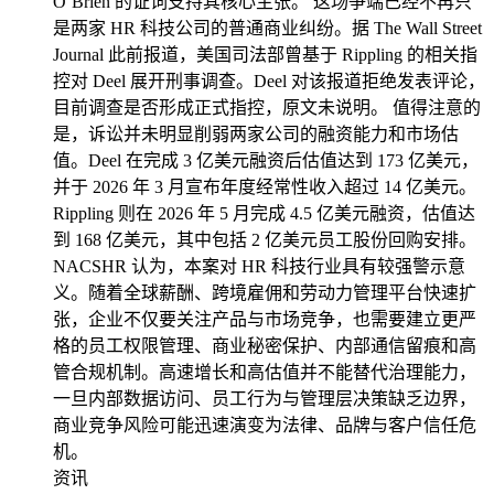
O’Brien 的证词支持其核心主张。 这场争端已经不再只
是两家 HR 科技公司的普通商业纠纷。据 The Wall Street
Journal 此前报道，美国司法部曾基于 Rippling 的相关指
控对 Deel 展开刑事调查。Deel 对该报道拒绝发表评论，
目前调查是否形成正式指控，原文未说明。 值得注意的
是，诉讼并未明显削弱两家公司的融资能力和市场估
值。Deel 在完成 3 亿美元融资后估值达到 173 亿美元，
并于 2026 年 3 月宣布年度经常性收入超过 14 亿美元。
Rippling 则在 2026 年 5 月完成 4.5 亿美元融资，估值达
到 168 亿美元，其中包括 2 亿美元员工股份回购安排。
NACSHR 认为，本案对 HR 科技行业具有较强警示意
义。随着全球薪酬、跨境雇佣和劳动力管理平台快速扩
张，企业不仅要关注产品与市场竞争，也需要建立更严
格的员工权限管理、商业秘密保护、内部通信留痕和高
管合规机制。高速增长和高估值并不能替代治理能力，
一旦内部数据访问、员工行为与管理层决策缺乏边界，
商业竞争风险可能迅速演变为法律、品牌与客户信任危
机。
资讯