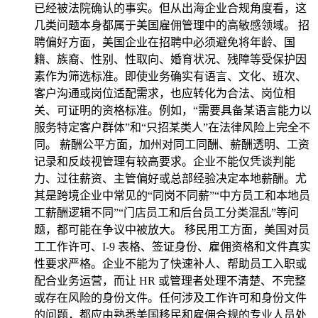
已经被法院确认的事实。但从出海企业合规角度看，这
几类问题本身都属于美国雇佣管理中的高敏感领域。 招
聘偏好方面，美国企业在招聘中必须避免将年龄、国
籍、族裔、性别、性取向、婚育状况、残障等受保护因
素作为筛选标准。即使业务确实有语言、文化、班次、
客户沟通或岗位适配需求，也应转化为合法、岗位相
关、可证明的资格标准。例如，“需要具备某语言能力以
服务特定客户群体”和“只招某类人”在法律风险上完全不
同。 薪酬公平方面，加州对同工同酬、薪酬透明、工资
记录和反歧视管理有较高要求。企业不能仅凭谈判能
力、过往薪资、主管偏好或总部经验决定本地薪酬。尤
其是跨境企业中常见的“同岗不同薪”“中方员工和本地员
工薪酬逻辑不同”“门店员工和后台员工分类混乱”等问
题，都可能在争议中被放大。 移民用工方面，美国对员
工工作许可、I-9 表格、签证身份、雇佣资格和文件真实
性要求严格。企业不能为了快速补人、帮助员工入职或
配合业务运营，而让 HR 或管理者处理不清楚、不完整
或存在风险的身份文件。任何涉及工作许可和身份文件
的问题，都应由熟悉美国移民和雇佣合规的专业人员处