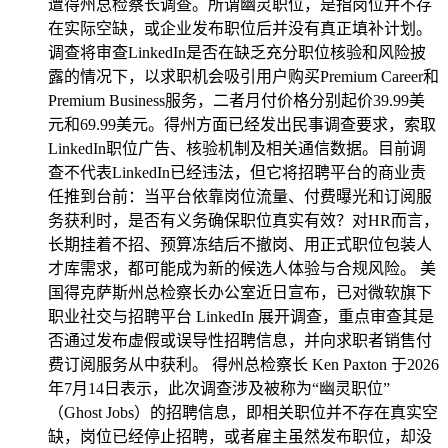
遭得州总检察长调查。所谓幽灵职位，是指岗位并不存
在实际空缺，或企业发布职位后并没有真正填补计划。
调查将审查LinkedIn是否在缺乏充分职位核验和风险披
露的情况下，以求职机会吸引用户购买Premium Career和
Premium Business服务，二者月付价格分别起价39.99美
元和69.99美元。得州方面已经发出民事调查要求，索取
LinkedIn职位广告、核验机制及相关通信数据。目前调
查不代表LinkedIn已经违法，但它将招聘平台的商业责
任推到台前：当平台依靠岗位流量、付费曝光和订阅服
务获利时，是否有义务确保职位真实有效？对HR而言，
长期挂着不招、预算冻结后不撤岗、用正式职位包装人
才库需求，都可能成为新的候选人体验与合规风险。 美
国得克萨斯州总检察长办公室近日宣布，已对微软旗下
职业社交与招聘平台 LinkedIn 展开调查，重点审查其是
否通过发布虚假或误导性招聘信息，并向求职者销售付
费订阅服务从中获利。 得州总检察长 Ken Paxton 于2026
年7月14日表示，此次调查涉及被称为“幽灵职位”
（Ghost Jobs）的招聘信息，即相关职位并不存在真实空
缺，岗位已经停止招聘，或者雇主虽然发布职位，却没