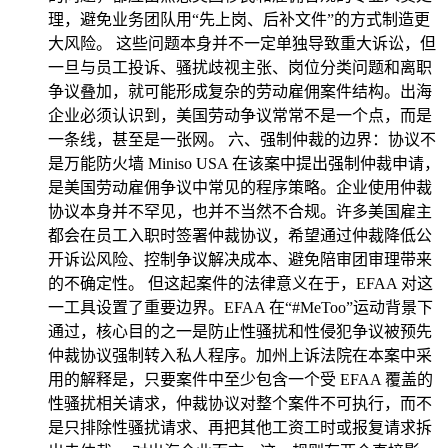
理，避免业务团队用“先上岗、后补文件”的方式制造更
大风险。 这些问题本身并不一定单独导致重大诉讼，但
一旦与员工投诉、骚扰歧视主张、岗位分类问题和离职
争议叠加，就可能形成复杂的劳动雇佣案件结构。出海
企业必须认识到，美国劳动争议常常不是一个点，而是
一条线，甚至是一张网。 六、强制仲裁的边界：协议不
是万能防火墙 Miniso USA 在该案中提出强制仲裁申请，
是美国劳动雇佣争议中常见的程序策略。企业使用仲裁
协议本身并不罕见，也并不当然不合规。许多美国雇主
都会在员工入职时签署仲裁协议，希望通过仲裁降低公
开诉讼风险、控制争议解决成本、避免陪审团审理带来
的不确定性。 但这起案件的法律意义在于，EFAA 对这
一工具设置了重要边界。EFAA 在“#MeToo”运动背景下
通过，核心目的之一是防止性骚扰和性侵犯争议被预先
仲裁协议强制转入私人程序。加州上诉法院在本案中采
用的解释是，只要案件中至少包含一个受 EFAA 覆盖的
性骚扰相关请求，仲裁协议对整个案件不可执行，而不
是只排除性骚扰请求、再把其他工资工时或报复请求拆